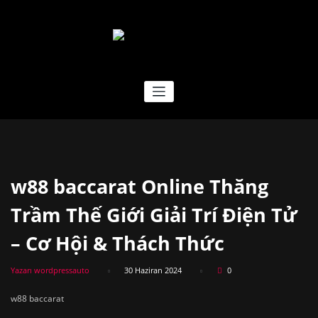
İçeriğe
geç
EFSANE TREYLER
w88 baccarat Online Thăng
Trầm Thế Giới Giải Trí Điện Tử
– Cơ Hội & Thách Thức
Yazarı wordpressauto
30 Haziran 2024
0
w88 baccarat