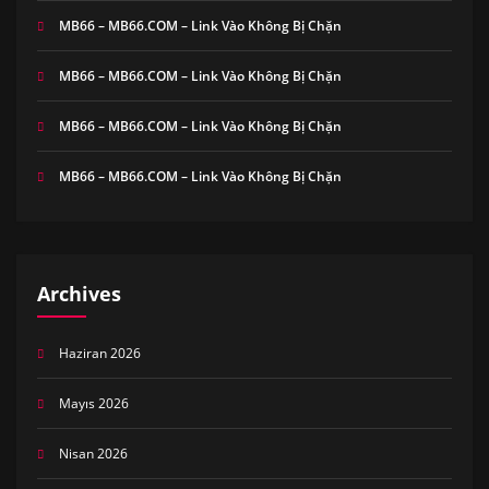
MB66 – MB66.COM – Link Vào Không Bị Chặn
MB66 – MB66.COM – Link Vào Không Bị Chặn
MB66 – MB66.COM – Link Vào Không Bị Chặn
MB66 – MB66.COM – Link Vào Không Bị Chặn
Archives
Haziran 2026
Mayıs 2026
Nisan 2026