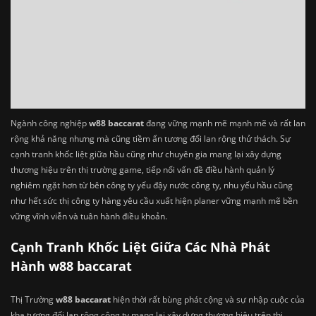
Ngành công nghiệp
w88 baccarat
đang vững mạnh mẽ mạnh mẽ và rất lan
rộng khả năng nhưng mà cũng tiềm ẩn tương đối lan rộng thử thách. Sự
cạnh tranh khốc liệt giữa hầu cũng như chuyên gia mang lại xây dựng
thương hiệu trên thị trường game, tiếp nối vấn đề điều hành quản lý
nghiêm ngặt hơn từ bên công ty yếu đậy nước công ty, nhu yếu hầu cũng
như hết sức thị công ty hàng yêu cầu xuất hiện planer vững mạnh mẽ bền
vững vĩnh viễn và tuân hành điều khoản.
Cạnh Tranh Khốc Liệt Giữa Các Nhà Phát
Hành w88 baccarat
Thị Trường
w88 baccarat
hiện thời rất bùng phát cộng và sự nhập cuộc của
kha tương đối lan rộng công ty mang lại xây dựng thương hiệu trên thị