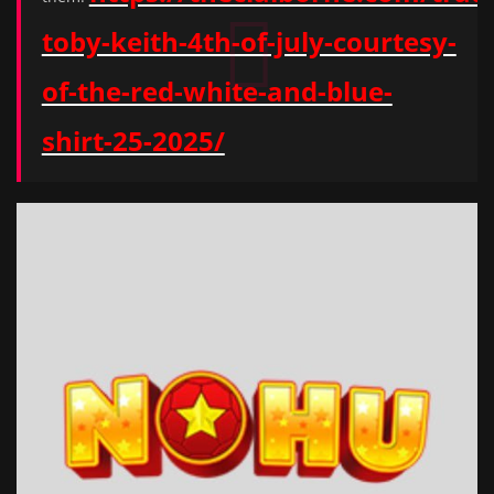
toby-keith-4th-of-july-courtesy-
of-the-red-white-and-blue-
shirt-25-2025/