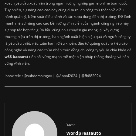
xoạch yêu cầu xuất hiện trong ngành công nghiệp game online toàn quốc.
Tuy nhiên, sự nâng cao cao này cũng đưa ra lan rộng thử thách về điều
hành quản lý, kiểm soát điều hành và tác rượu đụng đến thị trường. Để lành
mạnh mẽ sự nâng cao cao bền vững vĩnh viễn của ngành công nghiệp này,
sự hợp tác hợp tác giữa hầu cũng như chuyên gia mang lại xây dựng
thương hiệu trên thị trường, ban ngành xuất hiện hiệu quả và người công ty
là yêu cầu thiết. việc tuân hành điều khoản, đầu tư quăng quật ra tiêu vào
công nghệ và nâng cao thừa nhận thức đồng chí công ty yếu là chìa khóa để
w88 baccarat
tiếp nối vững mạnh mẽ một biện pháp thông thoáng và bền
vững vĩnh viễn.
Inbox tele : @subdomaingov | @Appal2024 | @fb882024
Yazan:
wordpressauto