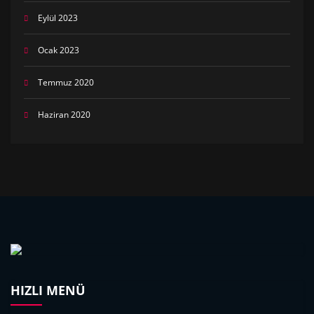
Eylül 2023
Ocak 2023
Temmuz 2020
Haziran 2020
HIZLI MENÜ