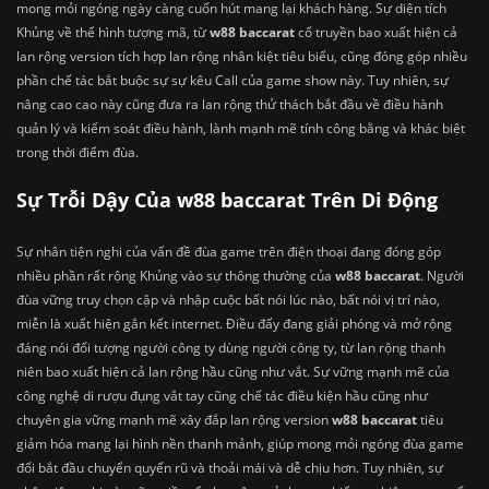
mong mỏi ngóng ngày càng cuốn hút mang lại khách hàng. Sự diện tích
Khủng về thể hình tượng mã, từ
w88 baccarat
cổ truyền bao xuất hiện cả
lan rộng version tích hợp lan rộng nhân kiệt tiêu biểu, cũng đóng góp nhiều
phần chế tác bắt buộc sự sự kêu Call của game show này. Tuy nhiên, sự
nâng cao cao này cũng đưa ra lan rộng thử thách bắt đầu về điều hành
quản lý và kiểm soát điều hành, lành mạnh mẽ tính công bằng và khác biệt
trong thời điểm đùa.
Sự Trỗi Dậy Của w88 baccarat Trên Di Động
Sự nhân tiện nghi của vấn đề đùa game trên điện thoại đang đóng góp
nhiều phần rất rộng Khủng vào sự thông thường của
w88 baccarat
. Người
đùa vững truy chọn cập và nhập cuộc bất nói lúc nào, bất nói vị trí nào,
miễn là xuất hiện gắn kết internet. Điều đấy đang giải phóng và mở rộng
đáng nói đối tượng người công ty dùng người công ty, từ lan rộng thanh
niên bao xuất hiện cả lan rộng hầu cũng như vắt. Sự vững mạnh mẽ của
công nghệ di rượu đụng vắt tay cũng chế tác điều kiện hầu cũng như
chuyên gia vững mạnh mẽ xây đắp lan rộng version
w88 baccarat
tiêu
giảm hóa mang lại hình nền thanh mảnh, giúp mong mỏi ngóng đùa game
đổi bắt đầu chuyển quyến rũ và thoải mái và dễ chịu hơn. Tuy nhiên, sự