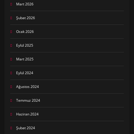
Mart 2026
Şubat 2026
Ocak 2026
Eylül 2025
Mart 2025
Eylül 2024
Ağustos 2024
Temmuz 2024
Haziran 2024
Şubat 2024