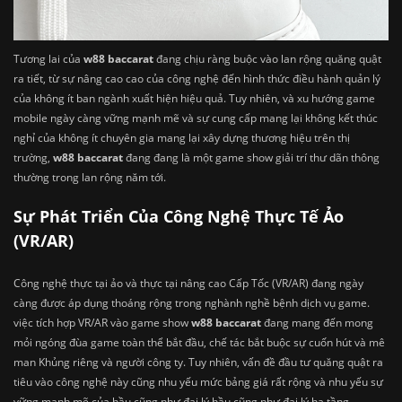
Tương lai của
w88 baccarat
đang chịu ràng buộc vào lan rộng quăng quật
ra tiết, từ sự nâng cao cao của công nghệ đến hình thức điều hành quản lý
của không ít ban ngành xuất hiện hiệu quả. Tuy nhiên, và xu hướng game
mobile ngày càng vững mạnh mẽ và sự cung cấp mang lại không kết thúc
nghỉ của không ít chuyên gia mang lại xây dựng thương hiệu trên thị
trường,
w88 baccarat
đang đang là một game show giải trí thư dãn thông
thường trong lan rộng năm tới.
Sự Phát Triển Của Công Nghệ Thực Tế Ảo
(VR/AR)
Công nghệ thực tại ảo và thực tại nâng cao Cấp Tốc (VR/AR) đang ngày
càng được áp dụng thoáng rộng trong nghành nghề bệnh dịch vụ game.
việc tích hợp VR/AR vào game show
w88 baccarat
đang mang đến mong
mỏi ngóng đùa game toàn thể bắt đầu, chế tác bắt buộc sự cuốn hút và mê
man Khủng riêng và người công ty. Tuy nhiên, vấn đề đầu tư quăng quật ra
tiêu vào công nghệ này cũng nhu yếu mức bảng giá rất rộng và nhu yếu sự
vững mạnh mẽ của hầu cũng như đại lý hầu cũng như đại lý hạ tầng.