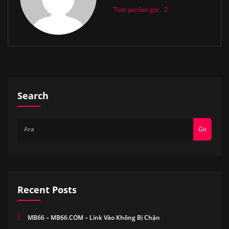
Tüm yazıları gör
Search
Git
Recent Posts
MB66 – MB66.COM – Link Vào Không Bị Chặn