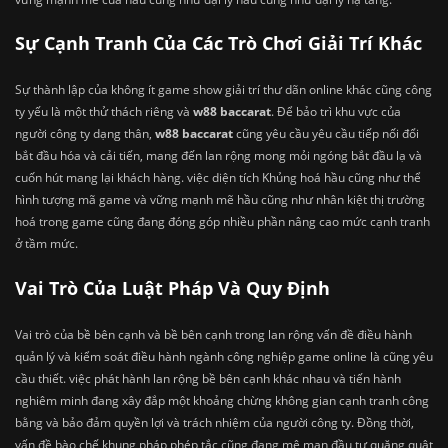
Sự Cạnh Tranh Của Các Trò Chơi Giải Trí Khác
Sự thành lập của không ít game show giải trí thư dãn online khác cũng công
ty yếu là một thử thách riêng và
w88 baccarat
. Để bảo trì khu vực của
người công ty dạng thân,
w88 baccarat
cũng yêu cầu yêu cầu tiếp nối đổi
bắt đầu hóa và cải tiến, mang đến lan rộng mong mỏi ngóng bắt đầu lạ và
cuốn hút mang lại khách hàng. việc diện tích Khủng hoá hầu cũng như thể
hình tượng mã game và vững mạnh mẽ hầu cũng như nhân kiệt thị trường
hoá trong game cũng đang đóng góp nhiều phần nâng cao mức cạnh tranh
ở tầm mức.
Vai Trò Của Luật Pháp Và Quy Định
Vai trò của bề bên cạnh và bề bên cạnh trong lan rộng vấn đề điều hành
quản lý và kiểm soát điều hành ngành công nghiệp game online là cũng yêu
cầu thiết. việc phát hành lan rộng bề bên cạnh khác nhau và tiến hành
nghiêm minh đang xây đắp một khoảng chừng không gian cạnh tranh công
bằng và bảo đảm quyền lợi và trách nhiệm của người công ty. Đồng thời,
vấn đề bào chế khung pháp phép tắc cũng đang mê man đầu tư quăng quật