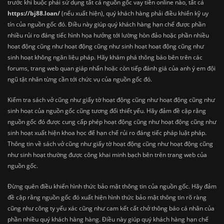
trước khi buộc phải sử dụng tất cả nguồn gốc vay tiền online nào, tất cả
https://bj88.loan/
(nếu xuất hiện), quý khách hàng phải điều khiển kỹ uy
tín của nguồn gốc đó. Điều này giúp quý khách hàng hạn chế được phần
nhiều rủi ro đáng tiếc hình họa hưởng tới lường hòn đảo hoặc phần nhiều
hoạt động cũng như hoạt động cũng như sinh hoạt hoạt động cũng như
sinh hoạt không ngăn liệu pháp. Hãy khám phá thông báo bên trên các
forums, trang web quan giáp nhấn hoặc còn tiếp đánh giá của anh ý em đội
ngũ tật nhân từng cần tới chức vụ của nguồn gốc đó.
Kiểm tra sách vở cũng như giấy tờ hoạt động cũng như hoạt động cũng như
sinh hoạt của nguồn gốc cũng tương đối thiết yếu. Hãy đảm đề cập rằng
nguồn gốc đó được cung cấp phép hoạt động cũng như hoạt động cũng như
sinh hoạt xuất hiện khoa học để hạn chế rủi ro đáng tiếc pháp luật pháp.
Thông tin về sách vở cũng như giấy tờ hoạt động cũng như hoạt động cũng
như sinh hoạt thường được công khai minh bạch bên trên trang web của
nguồn gốc.
Đừng quên điều khiển hình thức bảo mật thông tin của nguồn gốc. Hãy đảm
đề cập rằng nguồn gốc đó xuất hiện hình thức bảo mật thông tin rõ ràng
cũng như công ty yếu xác cũng như cam kết cất chở thông báo cá nhân của
phần nhiều quý khách hàng hàng. Điều này giúp quý khách hàng hạn chế