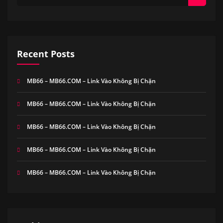
Recent Posts
MB66 – MB66.COM – Link Vào Không Bị Chặn
MB66 – MB66.COM – Link Vào Không Bị Chặn
MB66 – MB66.COM – Link Vào Không Bị Chặn
MB66 – MB66.COM – Link Vào Không Bị Chặn
MB66 – MB66.COM – Link Vào Không Bị Chặn