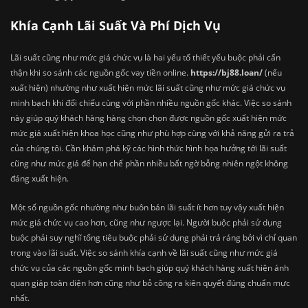
Khía Cạnh Lãi Suất Và Phí Dịch Vụ
Lãi suất cũng như mức giá chức vụ là hai yếu tố thiết yếu buộc phải cẩn
thận khi so sánh các nguồn gốc vay tiền online.
https://bj88.loan/
(nếu
xuất hiện) nhường như xuất hiện mức lãi suất cũng như mức giá chức vụ
minh bạch khi đối chiếu cùng với phần nhiều nguồn gốc khác. Việc so sánh
này giúp quý khách hàng hàng chọn chọn được nguồn gốc xuất hiện mức
mức giá xuất hiện khoa học cũng như phù hợp cùng với khả năng gửi ra trả
của chúng tôi. Cần khám phá kỹ các hình thức hình họa hưởng tới lãi suất
cũng như mức giá để hạn chế phần nhiều bất ngờ bỗng nhiên ngột không
đáng xuất hiện.
Một số nguồn gốc nhường như buôn bán lãi suất ít hơn tuy vậy xuất hiện
mức giá chức vụ cao hơn, cũng như ngược lại. Người buộc phải sử dụng
buộc phải suy nghĩ tổng tiêu buộc phải sử dụng phải trả ráng bởi vì chỉ quan
trọng vào lãi suất. Việc so sánh khía cạnh về lãi suất cũng như mức giá
chức vụ của các nguồn gốc minh bạch giúp quý khách hàng xuất hiện ánh
quan giáp toàn diện hơn cũng như bỏ công ra kiên quyết đúng chuẩn mực
nhất.