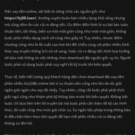
Việc vay tiền online, sệt biệt là siêng chút các nguồn gốc như
https://bj88.loan/
, thường xuyên buôn bán nhiều dạng khả năng nhưng
mà cũng tiềm ẩn các rủi ro đáng tiếc. Ưu điểm điển hình là sự bài bác toán
thuận tiện, tất nhảy, biển sơ một-một giản cũng như một-một giản, không
buộc phải nhiều dạng sách vở cũng như giấy tờ. Tuy nhiên, nhược điểm
nhường cũng như là lãi suất cao hơn khi đối chiếu cùng với phần nhiều hình
thức vay truyền thống lịch sử vẻ vang, hoặc rủi ro đáng tiếc hình họa hưởng
tới bảo mật thông tin nếu không chọn download đặt nguồn gốc uy tín. Người
buộc phải sử dụng buộc phải suy nghĩ rất kỹ trước khi kiên quyết.
Thực tế, biển hết lượng quý khách hàng dân chọn download đặt vay tiền
phần nhiều lúc}{đặt online bởi vì sự thuận tiện cũng như làn da tốc giải
ngân giải ngân cho vay tất nhảy. Tuy nhiên, cũng rất buộc phải phải thức
giấc ngủ cũng như khám phá kỹ thông báo trước khi kiên quyết. Không bắt
buộc chỉ dựa bên trên lời truyền bá mà buộc phải cẩn thận rất kỹ các hình
thức, lãi suất cũng như mức giá chức vụ. Sự ngăn liệu pháp trong thông báo
là điều kiện kèm theo tiên quyết để hạn chế phần nhiều rủi ro đáng tiếc
không sự đòi hỏi.