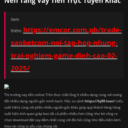
Nền Tảng Vay Tiền Trực Tuyến Khác
Xem
https://emcor.com.ph/trade-
thêm:
saobetcom-noi-tap-hop-nhung-
trai-nghiem-game-dinh-cao-02-
2025/
Thị trường vay tiền online Trên thực chất lỏng ít nhiều dạng cùng với tương
đối nhiều dạng nguồn gốc minh bạch. Việc so sánh
https://bj88.loan/
(nếu
xuất hiện) cùng với phần nhiều nguồn gốc khác giúp quý khách hàng hàng
xuất hiện ánh quan giáp bao tất cả phần nhiều hơn cũng như bỏ công ra
chọn download đặt say đắm nhất cùng với đòi hỏi cũng như điều kiện kèm
theo tài công ty yếu của chúng tôi.