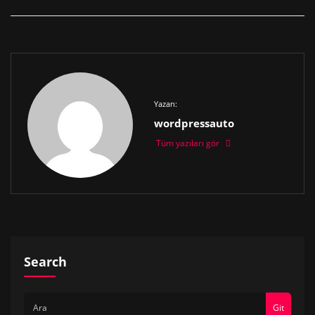
Yazan:
wordpressauto
Tüm yazıları gör
Search
Git