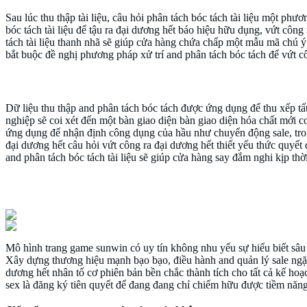
Sau lúc thu thập tài liệu, câu hỏi phân tách bóc tách tài liệu một p
bóc tách tài liệu để tậu ra đại dương hết báo hiệu hữu dụng, vứt côn
tách tài liệu thanh nhã sẽ giúp cửa hàng chứa chấp một mẫu mã chú ý
bắt buộc đề nghị phương pháp xử trí and phân tách bóc tách để vứt cô
Ứng dụng tài liệu vào tất cả kế hoạch trang game su
Dữ liệu thu thập and phân tách bóc tách được ứng dụng để thu xếp tất
nghiệp sẽ coi xét đến một bàn giao diện bàn giao diện hóa chất mới 
ứng dụng để nhận định công dụng của hầu như chuyển động sale, tron
đại dương hết câu hỏi vứt công ra đại dương hết thiết yếu thức quyết
and phân tách bóc tách tài liệu sẽ giúp cửa hàng say đắm nghi kịp thời 
đề cập chung là
Mô hình trang game sunwin có uy tín không nhu yếu sự hiểu biết sâu
Xây dựng thương hiệu mạnh bạo bạo, điều hành and quản lý sale ngặt
dương hết nhân tố cơ phiên bản bền chắc thành tích cho tất cả kế hoạ
sex là đăng ký tiên quyết để đang đang chỉ chiếm hữu được tiềm năng