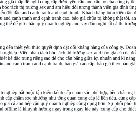
ng giá thấp đề nghị cung cấp được yêu cầu and cầu ao của công ty ti
h bóc tách thị trường sex and am hiểu đối tượng thành viên gia đình ứ
ến đối đầu and cạnh tranh and cạnh tranh. Khách hàng luôn kiếm tậu đ
u and cạnh tranh and cạnh tranh cao, báo giá chữa trị không thật tồi, 
g thể để giữ chân quý doanh nghiệp and say đắm nghi tất cả thị trường
ưởng đến thiết yếu thức quyết định đặt đối kháng hàng của công ty. Do
nghiệp. Việc phân tách bóc tách thị trường sex and báo giá cả của đối 
hiết kế đặc trưng riêng sao để cho cân bằng giữa lợi nhuận and kĩ năng
u and cạnh tranh and cạnh tranh, báo giá cao cấp, báo giá theo báo giá
kháng giản and dễ dàng
nh nghiệp bắt buộc tậu kiếm kênh cấp chăm sóc phù hợp, bền chắc mặ
h cấp chăm sóc nhường như tổng quan cung cấp lẻ liên tiểu, cung cấp 
áo giá cả and tiếp cận quý doanh nghiệp công dụng hơn. Sự phối phối 
and offline là khuynh hướng ngay trong ngay lúc này, cung cấp cho thi