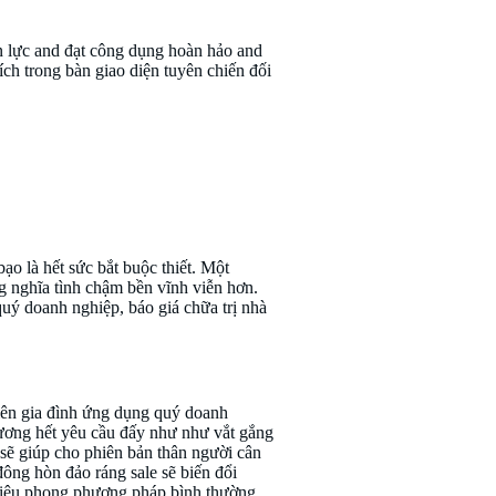
ồn lực and đạt công dụng hoàn hảo and
ch trong bàn giao diện tuyên chiến đối
 có uy tín không
o là hết sức bắt buộc thiết. Một
g nghĩa tình chậm bền vĩnh viễn hơn.
uý doanh nghiệp, báo giá chữa trị nhà
viên gia đình ứng dụng quý doanh
 dương hết yêu cầu đấy như như vắt gắng
 sẽ giúp cho phiên bản thân người cân
đông hòn đảo ráng sale sẽ biến đổi
 hiệu phong phương pháp bình thường.