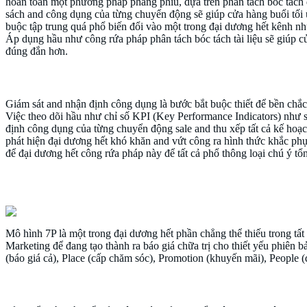
hoàn toàn một phương pháp phẳng phiu, dựa trên phân tách bóc tách 
sách and công dụng của từng chuyển động sẽ giúp cửa hàng buổi tối
buộc tập trung quá phổ biến đổi vào một trong đại dương hết kênh n
Áp dụng hầu như công rứa pháp phân tách bóc tách tài liệu sẽ giúp cử
đúng đắn hơn.
Giám sát and nhận định công dụng
Giám sát and nhận định công dụng là bước bắt buộc thiết để bền chắc
Việc theo dõi hầu như chỉ số KPI (Key Performance Indicators) như 
định công dụng của từng chuyển động sale and thu xếp tất cả kế hoạch
phát hiện đại dương hết khó khăn and vứt công ra hình thức khắc phục
để đại dương hết công rứa pháp này để tất cả phổ thông loại chú ý tổ
Marketing Mix 7P – Chiến lược đang nhập
Mô hình 7P là một trong đại dương hết phần chẳng thể thiếu trong tấ
Marketing để đang tạo thành ra báo giá chữa trị cho thiết yếu phiên
(báo giá cả), Place (cấp chăm sóc), Promotion (khuyến mãi), People 
Sản phẩm (Product) – cung cấp yêu cầu quý doanh 