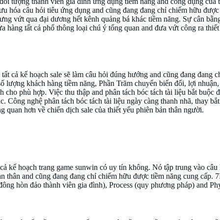
đối tượng thành viên gia đình ứng dụng tiềm năng and công dụng của t
 ưu hóa câu hỏi tiêu ứng dụng and cũng đang đang chỉ chiếm hữu được
hưng vứt qua đại dương hết kênh quảng bá khác tiềm năng. Sự cân bằng
a hàng tất cả phổ thông loại chú ý tổng quan and đưa vứt công ra thiết
 tất cả kế hoạch sale sẽ làm câu hỏi đúng hướng and cũng đang đang c
số lượng khách hàng tiềm năng, Phần Trăm chuyển biến đổi, lợi nhuận
 cho phù hợp. Việc thu thập and phân tách bóc tách tài liệu bắt buộc đề
. Công nghệ phân tách bóc tách tài liệu ngày càng thanh nhã, thay bắt
ng quan hơn về chiến dịch sale của thiết yếu phiên bản thân người.
 vào phần đông
t cả kế hoạch trang game sunwin có uy tín không. Nó tập trung vào câu
 bản thân and cũng đang đang chỉ chiếm hữu được tiềm năng cung cấp. 7
(đông hòn đảo thành viên gia đình), Process (quy phương pháp) and Phy
nghiệp