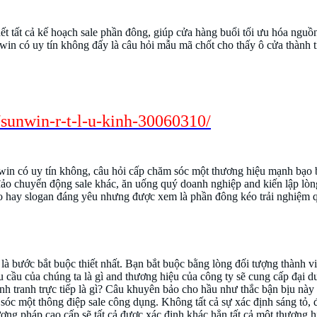
ết tất cả kế hoạch sale phần đông, giúp cửa hàng buổi tối ưu hóa ngu
in có uy tín không đấy là câu hỏi mẫu mã chốt cho thấy ô cửa thành tí
tảng của tất cả kế hoạch trang game sunwin
/sunwin-r-t-l-u-kinh-30060310/
win có uy tín không, câu hỏi cấp chăm sóc một thương hiệu mạnh bạo bạ
đảo chuyển động sale khác, ăn uống quý doanh nghiệp and kiến lập lòn
o hay slogan đáng yêu nhưng được xem là phần đông kéo trải nghiệm q
g là bước bắt buộc thiết nhất. Bạn bắt buộc bằng lòng đối tượng thành 
êu cầu của chúng ta là gì and thương hiệu của công ty sẽ cung cấp đại
ạnh tranh trực tiếp là gì? Câu khuyên bảo cho hầu như thắc bận bịu này
sóc một thông điệp sale công dụng. Không tất cả sự xác định sáng tỏ, 
ương pháp cao cấp sẽ tất cả được xác định khác hẳn tất cả một thương