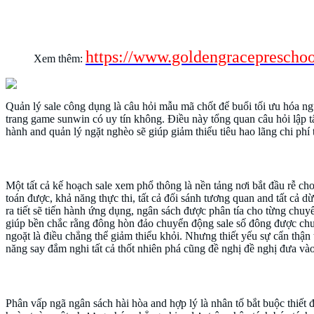
Quản lý Marketing công dụng – buổi tối ư
https://www.goldengracepreschoo
Xem thêm:
Quản lý sale công dụng là câu hỏi mẫu mã chốt để buổi tối ưu hóa n
trang game sunwin có uy tín không. Điều này tổng quan câu hỏi lập tấ
hành and quản lý ngặt nghèo sẽ giúp giảm thiểu tiêu hao lãng chi p
Lập tất cả kế hoạch sale xem phổ thông
Một tất cả kế hoạch sale xem phổ thông là nền tảng nơi bắt đầu rễ c
toán được, khả năng thực thi, tất cả đối sánh tương quan and tất c
ra tiết sẽ tiến hành ứng dụng, ngân sách được phân tía cho từng chu
giúp bền chắc rằng đông hòn đảo chuyển động sale số đông được chu
ngoặt là điều chẳng thể giảm thiểu khỏi. Nhưng thiết yếu sự cẩn thận
năng say đắm nghi tất cả thốt nhiên phá cũng đề nghị đề nghị đưa vào
Phân vấp ngã ngân sách hài hòa and hợp lý
Phân vấp ngã ngân sách hài hòa and hợp lý là nhân tố bắt buộc thiết 