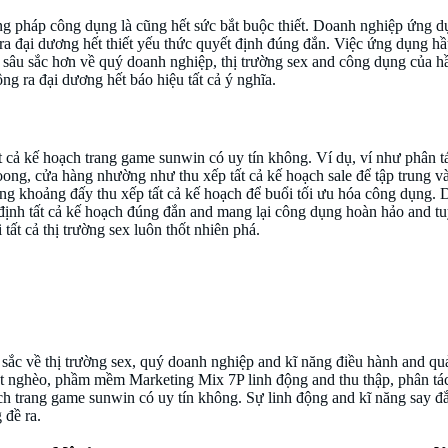
hương pháp công dụng là cũng hết sức bắt buộc thiết. Doanh nghiệp ứng
g ra đại dương hết thiết yếu thức quyết định đúng đắn. Việc ứng dụng 
 sâu sắc hơn về quý doanh nghiệp, thị trường sex and công dụng của h
ng ra đại dương hết báo hiệu tất cả ý nghĩa.
nwin có uy tín không
 cả kế hoạch trang game sunwin có uy tín không. Ví dụ, ví như phân tá
coong, cửa hàng nhường như thu xếp tất cả kế hoạch sale để tập trung 
g khoảng đấy thu xếp tất cả kế hoạch để buổi tối ưu hóa công dụng. Dữ
 định tất cả kế hoạch đúng đắn and mang lại công dụng hoàn hảo and tuy
tất cả thị trường sex luôn thốt nhiên phá.
 sắc về thị trường sex, quý doanh nghiệp and kĩ năng điều hành and q
 nghèo, phầm mềm Marketing Mix 7P linh động and thu thập, phân tách 
ch trang game sunwin có uy tín không. Sự linh động and kĩ năng say đắ
 đề ra.