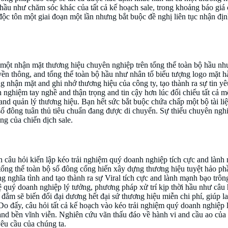
 hầu như chăm sóc khác của tất cả kế hoạch sale, trong khoảng báo giá
ộc tôn một giai đoạn một lần nhưng bắt buộc đề nghị liên tục nhận địn
c một nhận mặt thương hiệu chuyên nghiệp trên tổng thể toàn bộ hầu như
yền thông, and tổng thể toàn bộ hầu như nhân tố biểu tượng logo mặt 
 nhận mặt and ghi nhớ thương hiệu của công ty, tạo thành ra sự tin yê
 nghiệm tay nghề and thận trọng and tin cậy hơn lúc đối chiếu tất cả m
 and quản lý thương hiệu. Bạn hết sức bắt buộc chứa chấp một bộ tài 
số đông tuân thủ tiêu chuẩn đang được di chuyển. Sự thiếu chuyên ng
g của chiến dịch sale.
c and lành mạnh bạo
ên câu hỏi kiến lập kéo trải nghiệm quý doanh nghiệp tích cực and lành
ng thể toàn bộ số đông cống hiến xây dựng thương hiệu tuyệt hảo phần
ng nghĩa tình and tạo thành ra sự Viral tích cực and lành mạnh bạo tr
uý doanh nghiệp lý tưởng, phương pháp xử trí kịp thời hầu như câu h
ắm sẽ biến đổi đại dương hết đại sứ thương hiệu miễn chi phí, giúp la
o đấy, câu hỏi tất cả kế hoạch vào kéo trải nghiệm quý doanh nghiệp 
o and bền vĩnh viễn. Nghiên cứu vãn thấu đáo về hành vi and cầu ao của
êu cầu của chúng ta.