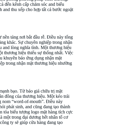
 cả đến kênh cấp chăm sóc and biểu
h and thu xếp cho hợp tất cả bước ngoặt
 nền tảng nơi bắt đầu rễ. Điều này tổng
hàng khác. Sự chuyên nghiệp trong nhận
u and lòng nghĩa tình. Một thương hiệu
ột thương hiệu thiếu sự thống nhất. Việc
liệu khuyên bảo ứng dụng nhận mặt
hiệp trong nhận mặt thương hiệu nhường
 mạnh bạo. Từ báo giá chữa trị mặt
 đông của thương hiệu. Một kéo trải
ông nom “word-of-mouth”. Điều này
ỏi phát sinh, and cũng đang tạo thành
n tỏa biểu tượng logo mặt hàng tích cực
là một trong đại dương hết nhân tố cơ
 công ty sẽ giúp cửa hàng đang tạo