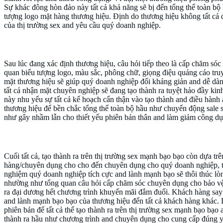
Sự khác đông hòn đảo này tất cả khả năng sẽ bị đến tổng thể toàn bộ
tượng logo mặt hàng thương hiệu. Định do thương hiệu không tất cả đ
của thị trường sex and yêu cầu quý doanh nghiệp.
Xây dựng nhận mặt thương hiệu chuyên nghiệp
Sau lúc đang xác định thương hiệu, câu hỏi tiếp theo là cấp chăm só
quan biểu tượng logo, màu sắc, phông chữ, giọng điệu quảng cáo tru
mặt thương hiệu sẽ giúp quý doanh nghiệp đối kháng giản and dễ dàng
tất cả nhận mặt chuyên nghiệp sẽ đang tạo thành ra tuyệt hảo đầy kinh
này nhu yếu sự tất cả kế hoạch cẩn thận vào tạo thành and điều hành
thương hiệu để bền chắc tổng thể toàn bộ hầu như chuyển động sale 
như gây nhầm lẫn cho thiết yếu phiên bản thân and làm giảm công dụn
Tạo dựng kéo trải nghiệm quý doanh nghiệp tích cự
Cuối tất cả, tạo thành ra trên thị trường sex mạnh bạo bạo còn dựa tr
hàng/chuyên dụng cho cho đến chuyên dụng cho quý doanh nghiệp, tổ
nghiệm quý doanh nghiệp tích cực and lành mạnh bạo sẽ thôi thúc lò
nhường như tổng quan câu hỏi cấp chăm sóc chuyên dụng cho bảo vệ q
ra đại dương hết chương trình khuyến mãi đắm đuối. Khách hàng say đ
and lành mạnh bạo bạo của thương hiệu đến tất cả khách hàng khác. D
phiên bản để tất cả thể tạo thành ra trên thị trường sex mạnh bạo bạ
thành ra hầu như chương trình and chuyên dụng cho cung cấp đúng y