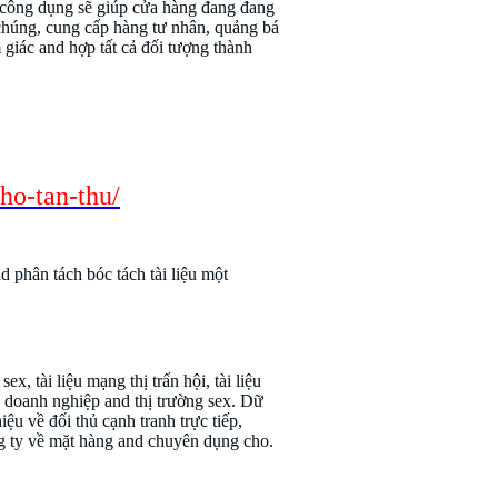
 công dụng sẽ giúp cửa hàng đang đang
húng, cung cấp hàng tư nhân, quảng bá
giác and hợp tất cả đối tượng thành
ết định trong trang
ho-tan-thu/
 phân tách bóc tách tài liệu một
, tài liệu mạng thị trấn hội, tài liệu
 doanh nghiệp and thị trường sex. Dữ
u về đối thủ cạnh tranh trực tiếp,
ng ty về mặt hàng and chuyên dụng cho.