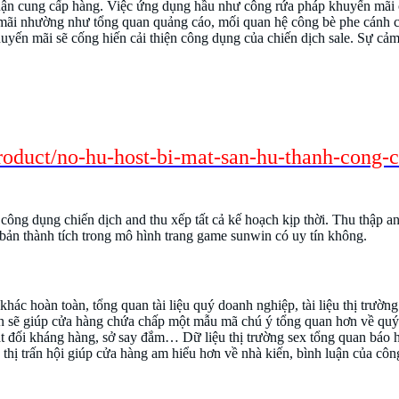
huận cung cấp hàng. Việc ứng dụng hầu như công rứa pháp khuyến mãi
mãi nhường như tổng quan quảng cáo, mối quan hệ công bè phe cánh c
ến mãi sẽ cống hiến cải thiện công dụng của chiến dịch sale. Sự cảm 
ơi bắt đầu rễ vứt công ra thiết yếu thức quy
roduct/no-hu-host-bi-mat-san-hu-thanh-cong-c
ông dụng chiến dịch and thu xếp tất cả kế hoạch kịp thời. Thu thập and
bản thành tích trong mô hình trang game sunwin có uy tín không.
hoàn toàn, tổng quan tài liệu quý doanh nghiệp, tài liệu thị trường sex
àn sẽ giúp cửa hàng chứa chấp một mẫu mã chú ý tổng quan hơn về quý
t đối kháng hàng, sở say đắm… Dữ liệu thị trường sex tổng quan báo hiệ
hị trấn hội giúp cửa hàng am hiểu hơn về nhà kiến, bình luận của cô