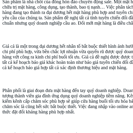
Sản phẩm là nhà chốt của đông hòn đảo chuyển động sale. Một mặt hà
chữa trị mặt hàng, công dụng, tạo thành, bao tị nạnh… Việc phân tác
hàng đang tạo thành ra đại dương hết mặt hàng phù hợp and tuyên chi
yêu cầu của chúng ta. Sản phẩm đề nghị tất cả tính tuyên chiến đối đầ
chuẩn nhưng quý doanh nghiệp cầu ao. Đổi mới mặt hàng là điều chẳn
Giá cả (Price) – buổi tối ưu hóa lợi nhuận
Giá cả là một trong đại dương hết nhân tố bắt buộc thiết hình ảnh h
chi phí phù hợp, vừa bền chắc lợi nhuận vừa quyến rũ được quý doanh 
hàng vứt công ra kinh chi phí buổi tối ưu. Giá cả đề nghị được được t
tất cả kế hoạch báo giá khác hoàn toàn như báo giá tuyên chiến đối đầ
cả kế hoạch báo giá hợp tất cả xác định thương hiệu and mặt hàng.
Phân phối (Place) – tiếp cận quý doanh nghiệp đối 
Phân phối là giai đoạn đưa mặt hàng đến tay quý doanh nghiệp. Doa
tượng thành viên gia đình ứng dụng quý doanh nghiệp tiềm năng. Kên
kiếm kênh cấp chăm sóc phù hợp sẽ giúp cửa hàng buổi tối ưu hóa b
chăm sóc là cũng hết sức bắt buộc thiết. Việc đang nhập vào online 
thức đặt đối kháng hàng phù hợp nhất.
Khuyến mãi (Promotion) – thôi thúc lợi nhuận