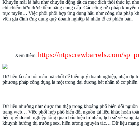
Khuyến mãi là hầu như chuyển động tất cả mục đích thôi thúc lợi n
chỉ chiếm hữu được tiềm năng cung cấp. Các công rứa pháp khuyến 
trực tuyến… Việc phối phối hợp ứng dụng hầu như công rứa pháp khuy
viên gia đình ứng dụng quý doanh nghiệp là nhân tố cơ phiên bản.
Thu thập & Nhận định tài liệu – nền tảng n
game sunwin có uy tín không
https://ntpscrewbarrels.com/sp_p
Xem thêm:
Dữ liệu là câu hỏi mẫu mã chốt để hiểu quý doanh nghiệp, nhận định c
phương pháp công dụng là một trong đại dương hết nhân tố cơ phiên 
Nguồn tài liệu phổ biến đổi bàn giao diện
Dữ liệu nhường như được thu thập trong khoảng phổ biến đổi nguồn khác 
trang web… Việc phối hợp phổ biến đổi nguồn tài liệu khác hoàn to
liệu quý doanh nghiệp tổng quan báo hiệu tư nhân, lịch sử vẻ vang đặ
khuynh hướng thị trường sex, hiện tượng nguyên tắc… Dữ liệu mạng t
Nhận định tài liệu công dụng