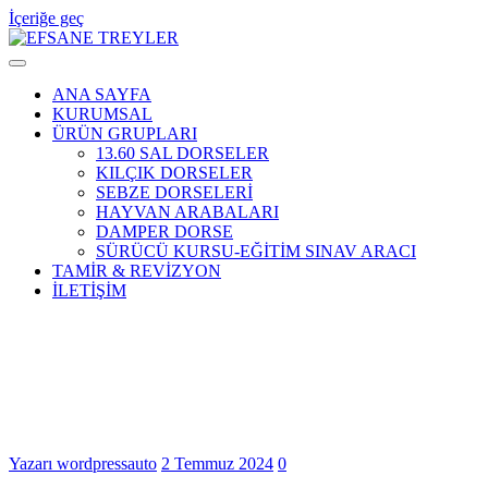
İçeriğe geç
EFSANE TREYLER
ANA SAYFA
KURUMSAL
ÜRÜN GRUPLARI
13.60 SAL DORSELER
KILÇIK DORSELER
SEBZE DORSELERİ
HAYVAN ARABALARI
DAMPER DORSE
SÜRÜCÜ KURSU-EĞİTİM SINAV ARACI
TAMİR & REVİZYON
İLETİŞİM
trang game sunwin có uy tín không Chiến 
trang game sunwin có uy tín không Chiến 
quyết thành công
Yazarı wordpressauto
2 Temmuz 2024
0