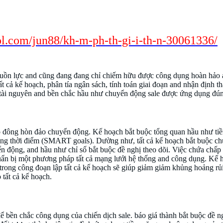
u hóa nguồn lực trang game sunwin có uy tí
l.com/jun88/kh-m-ph-th-gi-i-th-n-30061336/
guồn lực and cũng đang đang chỉ chiếm hữu được công dụng hoàn hảo an
t cả kế hoạch, phân tía ngân sách, tính toán giai đoạn and nhận định 
hí tài nguyên and bền chắc hầu như chuyển động sale được ứng dụng đú
ho đông hòn đảo chuyển động. Kế hoạch bắt buộc tổng quan hầu như tiềm
ả dừng thời điểm (SMART goals). Dường như, tất cả kế hoạch bắt buộc 
yển động, and hầu như chỉ số bắt buộc đề nghị theo dõi. Việc chứa chấ
ẩn bị một phương pháp tất cả mạng lưới hệ thống and công dụng. Kế h
 trong công đoạn lập tất cả kế hoạch sẽ giúp giảm giảm khủng hoảng rủ
 tất cả kế hoạch.
để bền chắc công dụng của chiến dịch sale. báo giá thành bắt buộc đề n