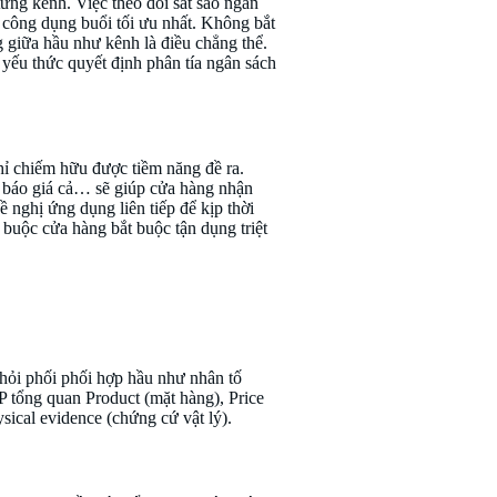
ừng kênh. Việc theo dõi sát sao ngân
 công dụng buổi tối ưu nhất. Không bắt
 giữa hầu như kênh là điều chẳng thể.
 yếu thức quyết định phân tía ngân sách
hỉ chiếm hữu được tiềm năng đề ra.
, báo giá cả… sẽ giúp cửa hàng nhận
 nghị ứng dụng liên tiếp để kịp thời
 buộc cửa hàng bắt buộc tận dụng triệt
 hỏi phối phối hợp hầu như nhân tố
P tổng quan Product (mặt hàng), Price
sical evidence (chứng cứ vật lý).