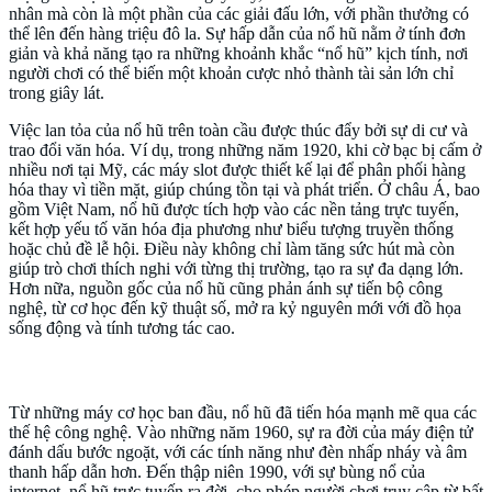
nhân mà còn là một phần của các giải đấu lớn, với phần thưởng có
thể lên đến hàng triệu đô la. Sự hấp dẫn của nổ hũ nằm ở tính đơn
giản và khả năng tạo ra những khoảnh khắc “nổ hũ” kịch tính, nơi
người chơi có thể biến một khoản cược nhỏ thành tài sản lớn chỉ
trong giây lát.
Việc lan tỏa của nổ hũ trên toàn cầu được thúc đẩy bởi sự di cư và
trao đổi văn hóa. Ví dụ, trong những năm 1920, khi cờ bạc bị cấm ở
nhiều nơi tại Mỹ, các máy slot được thiết kế lại để phân phối hàng
hóa thay vì tiền mặt, giúp chúng tồn tại và phát triển. Ở châu Á, bao
gồm Việt Nam, nổ hũ được tích hợp vào các nền tảng trực tuyến,
kết hợp yếu tố văn hóa địa phương như biểu tượng truyền thống
hoặc chủ đề lễ hội. Điều này không chỉ làm tăng sức hút mà còn
giúp trò chơi thích nghi với từng thị trường, tạo ra sự đa dạng lớn.
Hơn nữa, nguồn gốc của nổ hũ cũng phản ánh sự tiến bộ công
nghệ, từ cơ học đến kỹ thuật số, mở ra kỷ nguyên mới với đồ họa
sống động và tính tương tác cao.
Sự phát triển qua các thời kỳ
Từ những máy cơ học ban đầu, nổ hũ đã tiến hóa mạnh mẽ qua các
thế hệ công nghệ. Vào những năm 1960, sự ra đời của máy điện tử
đánh dấu bước ngoặt, với các tính năng như đèn nhấp nháy và âm
thanh hấp dẫn hơn. Đến thập niên 1990, với sự bùng nổ của
internet, nổ hũ trực tuyến ra đời, cho phép người chơi truy cập từ bất