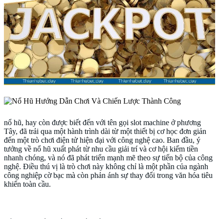
nổ hũ, hay còn được biết đến với tên gọi slot machine ở phương
Tây, đã trải qua một hành trình dài từ một thiết bị cơ học đơn giản
đến một trò chơi điện tử hiện đại với công nghệ cao. Ban đầu, ý
tưởng về nổ hũ xuất phát từ nhu cầu giải trí và cơ hội kiếm tiền
nhanh chóng, và nó đã phát triển mạnh mẽ theo sự tiến bộ của công
nghệ. Điều thú vị là trò chơi này không chỉ là một phần của ngành
công nghiệp cờ bạc mà còn phản ánh sự thay đổi trong văn hóa tiêu
khiển toàn cầu.
Nguồn gốc của nổ hũ