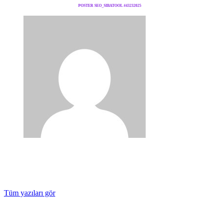
POSTER SEO_SIBATOOL #43232025
Yazan:
wordpressauto
Tüm yazıları gör
Search