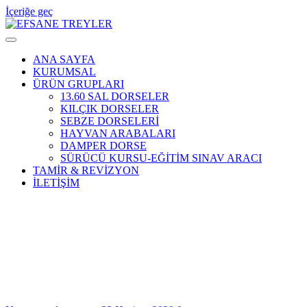
İçeriğe geç
EFSANE TREYLER
ANA SAYFA
KURUMSAL
ÜRÜN GRUPLARI
13.60 SAL DORSELER
KILÇIK DORSELER
SEBZE DORSELERİ
HAYVAN ARABALARI
DAMPER DORSE
SÜRÜCÜ KURSU-EĞİTİM SINAV ARACI
TAMİR & REVİZYON
İLETİŞİM
Trade | Nổ Hũ Hướng Dẫn Chơi Và Chiến
Lược Thành Công | 43-2025
Trade | Nổ Hũ Hướng Dẫn Chơi Và Chiến
Lược Thành Công | 43-2025