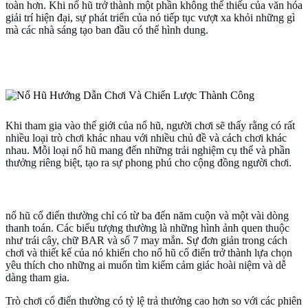
toàn hơn. Khi nổ hũ trở thành một phần không thể thiếu của văn hóa
giải trí hiện đại, sự phát triển của nó tiếp tục vượt xa khỏi những gì
mà các nhà sáng tạo ban đầu có thể hình dung.
Các loại nổ hũ phổ biến
Khi tham gia vào thế giới của nổ hũ, người chơi sẽ thấy rằng có rất
nhiều loại trò chơi khác nhau với nhiều chủ đề và cách chơi khác
nhau. Mỗi loại nổ hũ mang đến những trải nghiệm cụ thể và phần
thưởng riêng biệt, tạo ra sự phong phú cho cộng đồng người chơi.
nổ hũ cổ điển
nổ hũ cổ điển thường chỉ có từ ba đến năm cuộn và một vài dòng
thanh toán. Các biểu tượng thường là những hình ảnh quen thuộc
như trái cây, chữ BAR và số 7 may mắn. Sự đơn giản trong cách
chơi và thiết kế của nó khiến cho nổ hũ cổ điển trở thành lựa chọn
yêu thích cho những ai muốn tìm kiếm cảm giác hoài niệm và dễ
dàng tham gia.
Trò chơi cổ điển thường có tỷ lệ trả thưởng cao hơn so với các phiên