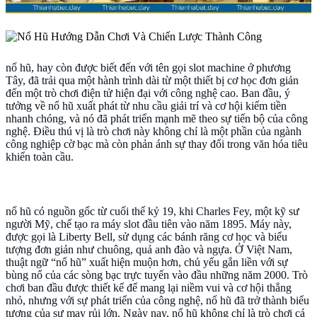
nổ hũ, hay còn được biết đến với tên gọi slot machine ở phương
Tây, đã trải qua một hành trình dài từ một thiết bị cơ học đơn giản
đến một trò chơi điện tử hiện đại với công nghệ cao. Ban đầu, ý
tưởng về nổ hũ xuất phát từ nhu cầu giải trí và cơ hội kiếm tiền
nhanh chóng, và nó đã phát triển mạnh mẽ theo sự tiến bộ của công
nghệ. Điều thú vị là trò chơi này không chỉ là một phần của ngành
công nghiệp cờ bạc mà còn phản ánh sự thay đổi trong văn hóa tiêu
khiển toàn cầu.
Nguồn gốc của nổ hũ
nổ hũ có nguồn gốc từ cuối thế kỷ 19, khi Charles Fey, một kỹ sư
người Mỹ, chế tạo ra máy slot đầu tiên vào năm 1895. Máy này,
được gọi là Liberty Bell, sử dụng các bánh răng cơ học và biểu
tượng đơn giản như chuông, quả anh đào và ngựa. Ở Việt Nam,
thuật ngữ “nổ hũ” xuất hiện muộn hơn, chủ yếu gắn liền với sự
bùng nổ của các sòng bạc trực tuyến vào đầu những năm 2000. Trò
chơi ban đầu được thiết kế để mang lại niềm vui và cơ hội thắng
nhỏ, nhưng với sự phát triển của công nghệ, nổ hũ đã trở thành biểu
tượng của sự may rủi lớn. Ngày nay, nổ hũ không chỉ là trò chơi cá