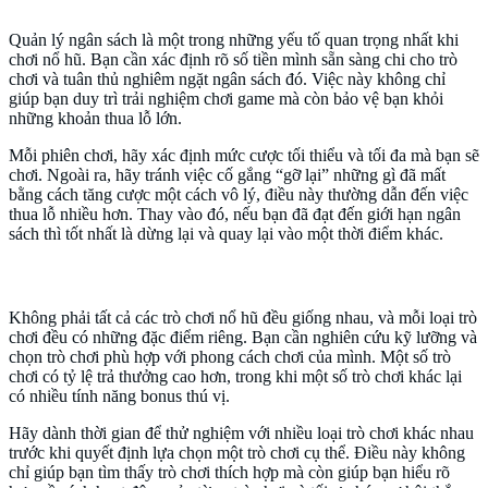
Quản lý ngân sách là một trong những yếu tố quan trọng nhất khi
chơi nổ hũ. Bạn cần xác định rõ số tiền mình sẵn sàng chi cho trò
chơi và tuân thủ nghiêm ngặt ngân sách đó. Việc này không chỉ
giúp bạn duy trì trải nghiệm chơi game mà còn bảo vệ bạn khỏi
những khoản thua lỗ lớn.
Mỗi phiên chơi, hãy xác định mức cược tối thiểu và tối đa mà bạn sẽ
chơi. Ngoài ra, hãy tránh việc cố gắng “gỡ lại” những gì đã mất
bằng cách tăng cược một cách vô lý, điều này thường dẫn đến việc
thua lỗ nhiều hơn. Thay vào đó, nếu bạn đã đạt đến giới hạn ngân
sách thì tốt nhất là dừng lại và quay lại vào một thời điểm khác.
Lựa chọn trò chơi phù hợp
Không phải tất cả các trò chơi nổ hũ đều giống nhau, và mỗi loại trò
chơi đều có những đặc điểm riêng. Bạn cần nghiên cứu kỹ lưỡng và
chọn trò chơi phù hợp với phong cách chơi của mình. Một số trò
chơi có tỷ lệ trả thưởng cao hơn, trong khi một số trò chơi khác lại
có nhiều tính năng bonus thú vị.
Hãy dành thời gian để thử nghiệm với nhiều loại trò chơi khác nhau
trước khi quyết định lựa chọn một trò chơi cụ thể. Điều này không
chỉ giúp bạn tìm thấy trò chơi thích hợp mà còn giúp bạn hiểu rõ