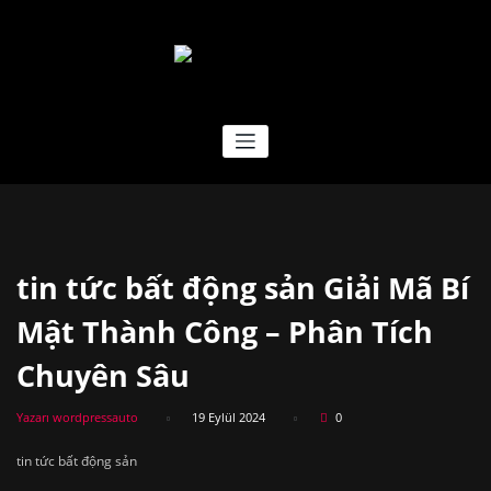
İçeriğe
geç
EFSANE TREYLER
tin tức bất động sản Giải Mã Bí
Mật Thành Công – Phân Tích
Chuyên Sâu
Yazarı wordpressauto
19 Eylül 2024
0
tin tức bất động sản