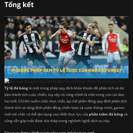
Tổng kết
Tỷ lệ đá bóng
là một trong pháp quy định khỏe khoắn để phân tích và dự
báo thành tích cuộc chiến, tuy vậy nó cũng chính là một trong con cái dao
hai lưỡi. Chỉ khi nuốm chắc thực chất, áp chế phần đông quy định phân tích
thành tích và vâng lệnh phần đông chiến lược cá cược thông minh, gamer
mới mẻ chắc có thể tận dụng cao nhất thực lực của
phần trăm đá bóng
và
cũng vẫn góp mặt được tòa tháp trong nghành nghề dịch vụ này.
Sitemap:
https://efsanetreyler.com.tr/sitemap.xml