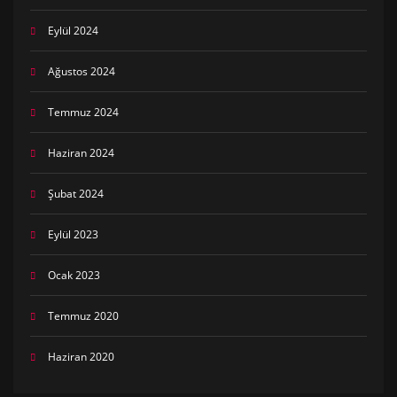
Eylül 2024
Ağustos 2024
Temmuz 2024
Haziran 2024
Şubat 2024
Eylül 2023
Ocak 2023
Temmuz 2020
Haziran 2020