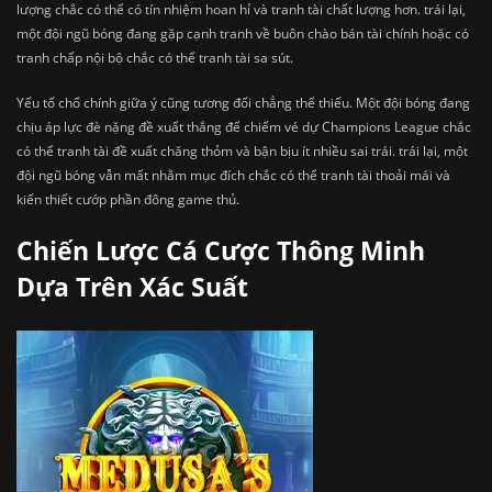
lượng chắc có thể có tín nhiệm hoan hỉ và tranh tài chất lượng hơn. trái lại,
một đội ngũ bóng đang gặp cạnh tranh về buôn chào bán tài chính hoặc có
tranh chấp nội bộ chắc có thể tranh tài sa sút.
Yếu tố chổ chính giữa ý cũng tương đối chẳng thể thiếu. Một đội bóng đang
chịu áp lực đè nặng đề xuất thắng để chiếm vé dự Champions League chắc
có thể tranh tài đề xuất chăng thỏm và bận bịu ít nhiều sai trái. trái lại, một
đội ngũ bóng vẫn mất nhằm mục đích chắc có thể tranh tài thoải mái và
kiến thiết cướp phần đông game thủ.
Chiến Lược Cá Cược Thông Minh
Dựa Trên Xác Suất