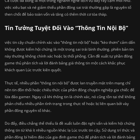
Cá cược đá bóng là một trong nghành nghề dịch vụ đầy rẫy cạm mồi nhử.
việc xiêu bạt và né giảm thiểu phần đông sai trái thường gặp là nguyên tố
then chốt để bảo toàn vốn và tăng có thêm thời cơ tòa tháp.
Tin Tưởng Tuyệt Đối Vào “Thông Tin Nội Bộ”
việc tin cậy chuẩn chỉnh xác vào “thông tin nội bộ” hoặc “kèo thơm” cảm dấn
không được kiểm hội chứng là một trong sai trái bình thường. phiên bản tin
này thường không chính xác hoặc bị thổi phồng. Cần đề xuất tự phần đông
game thủ phân tích và lời đánh bảng giá thông tin một cách khắc phục
khách quan Lúc trước kiên quyết.
Thực tế, nhiều phần “thông tin nội bộ” được lan truyền mặt trên mạng chỉ
nên tin đồn thổi hoặc chiêu thức của phần đông chuyên nghiệp gia chiếc để
lừa đảo gamer. Ngay cả khi thông tin là chính xác, nó cũng tồn tại thể không
phản chiếu nhiều phần tình trạng trong thực tế hoặc bị liên quan bởi vày
phần đông nguyên tố khác.
Do đấy, điều chẳng thể thiếu là đề xuất luôn đặt nghi vấn và kiểm hội chứng
thông tin từ khá ít nhiều nguồn khác lạ Lúc trước tin cậy. Sử dụng trí thức và
phần đông bí hiểm đáo của gia đình game thủ để phân tích và lời đánh bảng