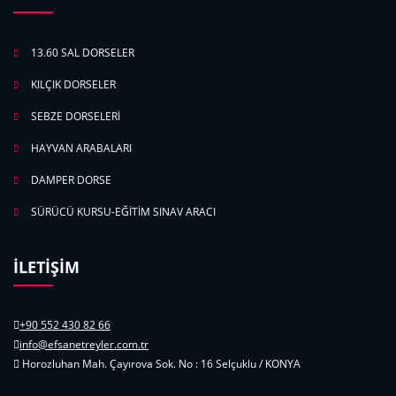
13.60 SAL DORSELER
KILÇIK DORSELER
SEBZE DORSELERİ
HAYVAN ARABALARI
DAMPER DORSE
SÜRÜCÜ KURSU-EĞİTİM SINAV ARACI
İLETİŞİM
+90 552 430 82 66
info@efsanetreyler.com.tr
Horozluhan Mah. Çayırova Sok. No : 16 Selçuklu / KONYA