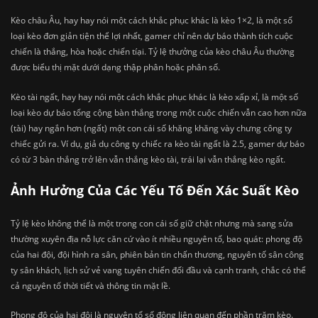
Kèo châu Âu, hay hay nói một cách khắc phục khác là kèo 1×2, là một số
loại kèo đơn giản tiện thể lợi nhất, gamer chỉ nên dự báo thành tích cuộc
chiến là thắng, hòa hoặc chiến tíại. Tỷ lệ thưởng của kèo châu Âu thường
được biểu thị mặt dưới dạng thập phân hoặc phân số.
Kèo tài ngất, hay hay nói một cách khắc phục khác là kèo xấp xỉ, là một số
loại kèo dự báo tổng cộng bàn thắng trong một cuộc chiến vẫn cao hơn nữa
(tài) hay ngắn hơn (ngất) một con cái số khăng khăng vày chưng công ty
chiếc gửi ra. Ví dụ, giả dụ công ty chiếc ra kèo tài ngất là 2.5, gamer dự báo
có từ 3 bàn thắng trở lên vẫn thắng kèo tài, trái lại vẫn thắng kèo ngất.
Ảnh Hưởng Của Các Yếu Tố Đến Xác Suất Kèo
Tỷ lệ kèo không thể là một trong con cái số giữ chặt nhưng mà sang sửa
thường xuyên địa nỗ lực căn cứ vào ít nhiều nguyên tố, bao quát: phong độ
của hai đội, đội hình ra sân, phiên bản tin chấn thương, nguyên tố sân công
ty sân khách, lịch sử vẻ vang tuyên chiến đối đầu và cạnh tranh, chắc có thể
cả nguyên tố thời tiết và thông tin mặt lề.
Phong độ của hai đội là nguyên tố số đông liên quan đến phần trăm kèo.