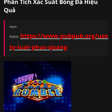
Phân Tích Xác Suất Bóng Đá Hiệu
Quả
Xem
https://www.pubpub.org/user
thêm:
ty-luat-phuc-quang