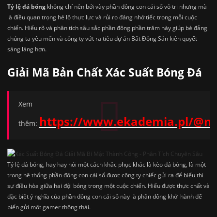
Tỷ lệ đá bóng
không chỉ nên bởi vày phần đông con cái số vô tri nhưng mà
là điều quan trọng hé lộ thực lực và rủi ro đáng nhớ tiếc trong mỗi cuộc
chiến. Hiểu rõ và phân tích sâu sắc phần đông phần trăm này giúp bè đảng
chúng ta yêu mến và công ty vứt ra tiêu dự án Bất Động Sản kiên quyết
sáng láng hơn.
Giải Mã Bản Chất Xác Suất Bóng Đá
Xem
https://www.ekademia.pl/@n
thêm:
Tỷ lệ đá bóng, hay hay nói một cách khắc phục khác là kèo đá bóng, là một
trong hệ thống phần đông con cái số được công ty chiếc gửi ra để biểu thị
sự điều hòa giữa hai đội bóng trong một cuộc chiến. Hiểu được thực chất và
đặc biệt ý nghĩa của phần đông con cái số này là phần đông khởi hành để
biến gửi một gamer thông thái.