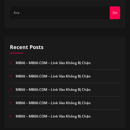
Git
Recent Posts
MB66 – MB66.COM – Link Vào Không Bị Chặn
MB66 – MB66.COM – Link Vào Không Bị Chặn
MB66 – MB66.COM – Link Vào Không Bị Chặn
MB66 – MB66.COM – Link Vào Không Bị Chặn
MB66 – MB66.COM – Link Vào Không Bị Chặn