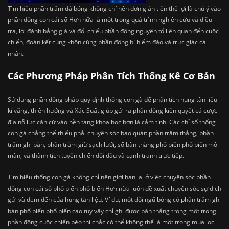
Tìm hiểu phần trăm đá bóng không chỉ nên đơn giản tiện thể lợi là chú ý vào
phần đông con cái số Hơn nữa là một trong quá trình nghiên cứu và điều
tra, lời đánh bảng giá và đối chiếu phần đông nguyên tố liên quan đến cuộc
chiến, đoàn kết cùng khôn cùng phần đông bí hiểm đáo và trực giác cá
nhân.
Các Phương Pháp Phân Tích Thống Kê Cơ Bản
Sử dụng phần đông pháp quy định thống con gà để phân tích hung tàn liệu
kí vãng, thiên hướng và Xác Suất giúp gửi ra phần đông kiên quyết cá cược
địa nỗ lực căn cứ vào nền tang khoa học hơn là cảm tính. Các chỉ số thống
con gà chẳng thể thiếu phải chuyên sóc bao quát: phần trăm thắng, phần
trăm ghi bàn, phần trăm giữ sạch lưới, số bàn thắng phổ biến phổ biến mỗi
màn, và thành tích tuyên chiến đối đầu và cạnh tranh trực tiếp.
Tìm hiểu thống con gà không chỉ nên giới hạn lại ở việc chuyên sóc phần
đông con cái số phổ biến phổ biến Hơn nữa luôn đề xuất chuyên sóc sự dịch
gửi và đem đến của hung tàn liệu. Ví dụ, một đội ngũ bóng có phần trăm ghi
bàn phổ biến phổ biến cao tuy vậy chỉ ghi được bàn thắng trong một trong
phần đông cuộc chiến béo thì chắc có thể không thể là một trong mua lọc