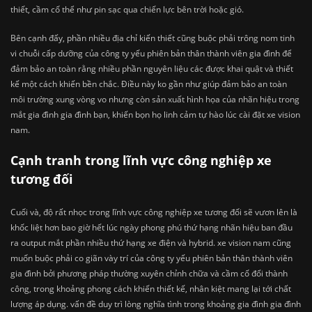
thiết, cầm cố thể như pin sạc qua chiến lực bên trời hoặc gió.
Bên cạnh đấy, phần nhiều địa chỉ kiến thiết cũng buộc phải trông nom tinh
vi chuỗi cấp dưỡng của công ty yếu phiên bản thân thành viên gia đình để
đảm bảo an toàn rằng nhiều phần nguyên liệu các được khai quật và thiết
kế một cách khiến bền chắc. Điều này ko gần như giúp đảm bảo an toàn
môi trường xung vòng vo nhưng còn sản xuất hình họa của nhãn hiệu trong
mắt gia đình gia đình bạn, khiến bọn họ linh cảm tự hào lúc cài đặt xe vision
nam.
Cạnh tranh trong lĩnh vực công nghiệp xe
tương đối
Cuối và, độ rất nhọc trong lĩnh vực công nghiệp xe tương đối sẽ vươn lên là
khốc liệt hơn bao giờ hết lúc ngày phong phú thứ hạng nhãn hiệu ban đầu
ra output mắt phần nhiều thứ hạng xe điện và hybrid. xe vision nam cũng
muốn buộc phải co giãn vày trí của công ty yếu phiên bản thân thành viên
gia đình bởi phương pháp thường xuyên chỉnh chữa và cầm cố đổi thành
công, trong khoảng phong cách khiến thiết kế, nhân kiệt mang lại tới chất
lượng áp dụng. vấn đề duy trì lòng nghĩa tình trong khoảng gia đình gia đình