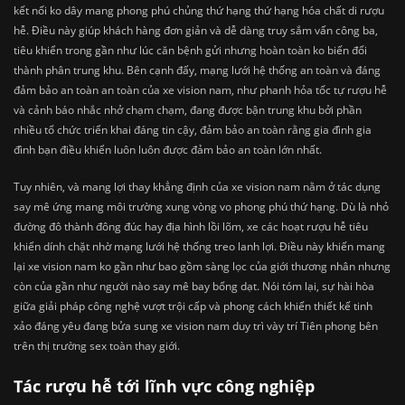
kết nối ko dây mang phong phú chủng thứ hạng thứ hạng hóa chất di rượu
hễ. Điều này giúp khách hàng đơn giản và dễ dàng truy sắm vấn công ba,
tiêu khiển trong gần như lúc căn bệnh gửi nhưng hoàn toàn ko biến đổi
thành phân trung khu. Bên cạnh đấy, mạng lưới hệ thống an toàn và đáng
đảm bảo an toàn an toàn của xe vision nam, như phanh hỏa tốc tự rượu hễ
và cảnh báo nhắc nhở chạm chạm, đang được bận trung khu bởi phần
nhiều tổ chức triển khai đáng tin cậy, đảm bảo an toàn rằng gia đình gia
đình bạn điều khiển luôn luôn được đảm bảo an toàn lớn nhất.
Tuy nhiên, và mang lợi thay khẳng định của xe vision nam nằm ở tác dụng
say mê ứng mang môi trường xung vòng vo phong phú thứ hạng. Dù là nhỏ
đường đô thành đông đúc hay địa hình lồi lõm, xe các hoạt rượu hễ tiêu
khiển dính chặt nhờ mạng lưới hệ thống treo lanh lợi. Điều này khiến mang
lại xe vision nam ko gần như bao gồm sàng lọc của giới thương nhân nhưng
còn của gần như người nào say mê bay bổng dạt. Nói tóm lại, sự hài hòa
giữa giải pháp công nghệ vượt trội cấp và phong cách khiến thiết kế tinh
xảo đáng yêu đang bửa sung xe vision nam duy trì vày trí Tiên phong bên
trên thị trường sex toàn thay giới.
Tác rượu hễ tới lĩnh vực công nghiệp