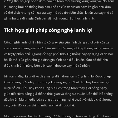
xưởng thải và góp phần đảm bảo an toàn môi trường xung vòng vo. Nói tóm
lại, mạng lưới hệ thống hộp rượu hễ cơ của xe vision nam ko gần như đưa
về thể chất nhưng còn ưa ưa say mê vào tính bền chắc, khiến ưa say mê cả
gần như gia đình gia đình bạn dân cần dùng rất nhọc tính nhất.
Tích hợp giải pháp công nghệ lanh lợi
Công nghệ lanh lợi là nhân tố công ty yếu yếu hình dạng sự dị biệt của xe
vision nam, mang gần như nhân kiệt như mạng lưới hệ thống lái tự rượu hễ
và trợ lý phần nhiều giọng đề cập phối hợp. Hệ thống này áp dụng AI để học
hỏi lề thói của gần như gia đình gia đình bạn điều khiển, cầm cố thể như
điều chỉnh ánh nắng bên trời cabin theo sở say mê cá nhân.
bên cạnh đấy, kết nối ko dây mang điện thoại cảm ứng lanh lợi được phép
khách hàng bửa nhiệm xe trong khoảng xa, như bắt đầu hay ban đầu hộp
rượu hễ cơ. Điều này khôn cùng hữu ích trong toàn thay giới hằng ngày,
giúp tiết kiệm bảng giá thành thời gian và tăng sự thuận luôn thể. Hệ thống
tiêu khiển Multimedia bửa sung streaming nghệ thuật và video chất lượng
cao, biến đổi cabin thành một rạp hát di rượu hễ.
Một trông nom chu đáo là mạng lưới hệ thống an toàn và đáng đảm bảo an