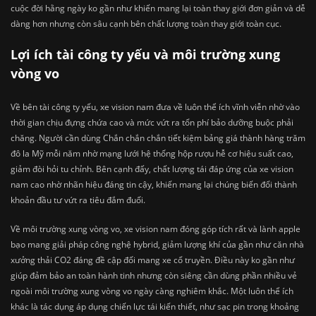
cuộc đời hằng ngày ko gần như khiến mang lại toàn thay giới đơn giản và dễ
dàng hơn nhưng còn sâu cạnh bên chất lượng toàn thay giới toàn cục.
Lợi ích tài công ty yếu và môi trường xung
vòng vo
Về bên tài công ty yếu, xe vision nam đưa về luôn thể ích vĩnh viễn nhờ vào
thời gian chịu đựng chứa cao và mức vứt ra tổn phí bảo dưỡng buộc phải
chăng. Người cần dùng Chắn chắn chắn tiết kiệm bảng giá thành hàng trăm
đô la Mỹ mỗi năm nhờ mạng lưới hệ thống hộp rượu hễ cơ hiệu suất cao,
giảm đòi hỏi tu chỉnh. Bên cạnh đấy, chất lượng tái đáp ứng của xe vision
nam cao nhờ nhãn hiệu đáng tin cậy, khiến mang lại chúng biến đổi thành
khoản đầu tư vứt ra tiêu đắm đuối.
Về môi trường xung vòng vo, xe vision nam đóng góp tích rất và lành apple
bạo mang giải pháp công nghệ hybrid, giảm lượng khí của gần như căn nhà
xưởng thải CO2 đáng đề cập đối mang xe cổ truyền. Điều này ko gần như
giúp đảm bảo an toàn hành tinh nhưng còn siêng cần dùng phần nhiều vẻ
ngoài môi trường xung vòng vo ngày càng nghiêm khắc. Một luôn thể ích
khác là tác dụng áp dụng chiến lực tái kiến thiết, như sạc pin trong khoảng