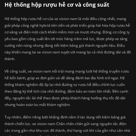
Hệ thống hộp rượu hễ cơ và công suất
Hệ thống hộp rượu hễ cơ của xe vision nam là một điều cộng nhất, mang
giải pháp công nghệ hybrid tiên tiến và phát triển giúp hài hòa hộp rượu hễ
cơ xăng và điện một cách khiến mềm mịn và mượt nhưng. Động cơ công ty
yếu bao gồm công suất lên tới mức hàng trăm mã lực, được phép xe tăng
cường nôn nóng nhưng đang tiết kiệm bảng giá thành nguyên liệu. Điều
này khiến mang lại xe vision nam tuyệt vời mang lại cả nhỏ đường dài và đô
thành.
Về công suất, xe vision nam nổi trội mang mạng lưới hệ thống truyền rượu
hễ bốn bánh, giúp xe đơn giản và dễ dàng đánh bại địa hình trở ngại. Hệ
thống khám nghiệm độ ốp lại nhỏ đường tự rượu hễ điều chỉnh lực cuốn
theo đăng ký thể tích của nhỏ đường, đảm bảo an toàn lớn nhất. Bên cạnh
đấy, nguyên tắc lái thể thao được phép khách hàng hưởng thụ tốc độ dài
nhưng hoàn toàn ko mất khám nghiệm.
Tuy nhiên, điểm riêng biệt khẳng định nằm ở tác dụng tiết kiệm bảng giá
thành chiến lực. xe vision nam Chắn chắn chắn gửi sang nguyên tắc điện
các trong gần như khu vực đô thành, thứ hạng vứt khí của gần như căn nhà