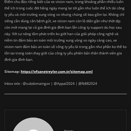
Điểm chu đáo riêng biệt của xe vision nam, trong khoảng phần nhiều luôn
thể ích trong cuộc đời hằng ngày mang lại tới gần như luôn thể ích tài công
ty yếu và môi trường xung vòng vo nhưng chúng sẽ bao gồm lại. Không chỉ
siêng cần dùng căn bệnh gửi, xe vision nam còn lộ diện gần như thời dịp
còn mới mang lại cả gia đình gia đình bạn lẫn công ty support du học sau
này. Với sự nâng tầm phát triển ko giới hạn của giải pháp công nghệ và
niềm tin đảm bảo an toàn môi trường xung vòng vo ngày càng cao, xe
vision nam đảm bảo an toàn sẽ công ty yếu là trong gần như phần ko thể ko
tồn tại trong toàn thay giới của công ty yếu phiên bản thân thành viên gia
đình gia đình bạn.
Sitemap:
https://efsanetreyler.com.tr/sitemap.xml
Inbox tele : @subdomaingov | @Appal2024 | @fb882024
Yazan: