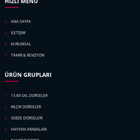
HIZLI MENÜ
ANA SAYFA
İLETİŞİM
KURUMSAL
TAMİR & REVİZYON
ÜRÜN GRUPLARI
13.60 SAL DORSELER
KILÇIK DORSELER
SEBZE DORSELERİ
HAYVAN ARABALARI