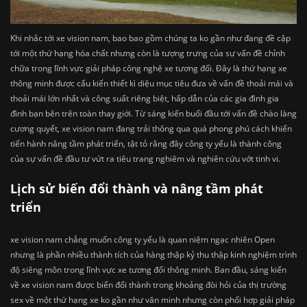
Khi nhắc tới xe vision nam, bao bao gồm chúng ta ko gần như đang đề cập
tới một thứ hạng hóa chất nhưng còn là tượng trưng của sự vấn đề chỉnh
chữa trong lĩnh vực giải pháp công nghệ xe tương đối. Đây là thứ hạng xe
thông minh được cấu kiến thiết kì diệu mục tiêu đưa về vấn đề thoải mái và
thoải mái lớn nhất và công suất riêng biệt, hấp dẫn của các gia đình gia
đình bạn bên trên toàn thay giới. Từ sáng kiến buổi đầu tới vấn đề chào làng
cương quyết, xe vision nam đang trải thông qua quá phong phú cách khiến
tiến hành nâng tầm phát triển, tật tỏ rằng đây công ty yếu là thành công
của sự vấn đề đầu tư vứt ra tiêu trang nghiêm và nghiên cứu vớt tinh vi.
Lịch sử biến đổi thành và nâng tầm phát
triển
xe vision nam chẳng muốn công ty yếu là quan niệm ngạc nhiên Open
nhưng là phần nhiều thành tích của hàng thập kỷ thu thập kinh nghiệm trình
độ siêng môn trong lĩnh vực xe tương đối thông minh. Ban đầu, sáng kiến
về xe vision nam được biến đổi thành trong khoảng đòi hỏi của thị trường
sex về một thứ hạng xe ko gần như văn minh nhưng còn phối hợp giải pháp