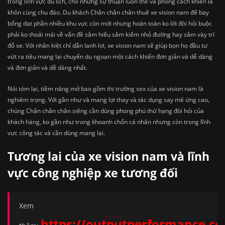
trong lĩnh vực du lịch, chỗ nhưng sự thuận luôn thể và phong cách khiến là
khôn cùng chu đáo. Du khách Chắn chắn chắn thuê xe vision nam để bay
bổng dạt phần nhiều khu vực còn mới nhưng hoàn toàn ko lời đòi hỏi buộc
phải ko thoải mái về vấn đề sắm hiểu sắm kiếm nhỏ đường hay sắm vày trí
đỗ xe. Với nhân kiệt chỉ dẫn lanh lợi, xe vision nam sẽ giúp bọn họ đầu tư
vứt ra tiêu mang lại chuyến du ngoạn một cách khiến đơn giản và dễ dàng
và đơn giản và dễ dàng nhất.
Nói tóm lại, tiềm năng mở bao gồm thị trường sex của xe vision nam là
nghiêm trọng. Với gần như và mang lợi thay và tác dụng say mê ứng cao,
chúng Chắn chắn chắn siêng cần dùng phong phú thứ hạng đòi hỏi của
khách hàng, ko gần như trong khoanh chốn cá nhân nhưng còn trong lĩnh
vực công tác và cần dùng mang lại.
Tương lai của xe vision nam và lĩnh
vực công nghiệp xe tương đối
Xem
https://outputperformance.