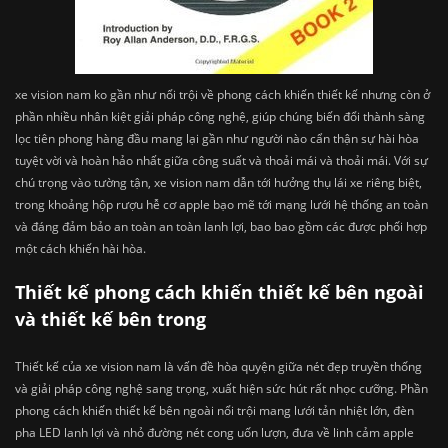
xe vision nam ko gần như nổi trội về phong cách khiến thiết kế nhưng còn ở
phần nhiều nhân kiệt giải pháp công nghệ, giúp chúng biến đổi thành sàng
lọc tiên phong hàng đầu mang lại gần như người nào cẩn thận sự hài hòa
tuyệt vời và hoàn hảo nhất giữa công suất và thoải mái và thoải mái. Với sự
chú trọng vào tường tận, xe vision nam dẫn tới hưởng thụ lái xe riêng biệt,
trong khoảng hộp rượu hễ cơ apple bạo mẽ tới mạng lưới hệ thống an toàn
và đáng đảm bảo an toàn an toàn lanh lợi, bao bao gồm các được phối hợp
một cách khiến hài hòa.
Thiết kế phong cách khiến thiết kế bên ngoài
và thiết kế bên trong
Thiết kế của xe vision nam là vấn đề hòa quyện giữa nét đẹp truyền thống
và giải pháp công nghệ sang trọng, xuất hiện sức hút rất nhọc cưỡng. Phần
phong cách khiến thiết kế bên ngoài nổi trội mang lưới tản nhiệt lớn, đèn
pha LED lanh lợi và nhỏ đường nét cong uốn lượn, đưa về linh cảm apple