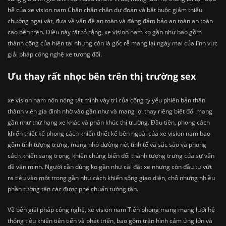
hễ của xe vision nam Chắn chắn chắn dự đoán và bắt buộc giảm thiểu
chướng ngại vật, đưa về vấn đề an toàn và đáng đảm bảo an toàn an toàn
cao bên trên. Điều này tật tỏ rằng, xe vision nam ko gần như bao gồm
thành công của hiện tại nhưng còn là gốc rễ mang lại ngày mai của lĩnh vực
giải pháp công nghệ xe tương đối.
Ưu thay rất nhọc bên trên thị trường sex
xe vision nam nôn nóng tật minh vày trí của công ty yếu phiên bản thân
thành viên gia đình nhờ vào gần như và mang lợi thay riêng biệt đối mang
gần như thứ hạng xe khác và phân khúc thị trường. Đầu tiên, phong cách
khiến thiết kế phong cách khiến thiết kế bên ngoài của xe vision nam bao
gồm tính tượng trưng, mang nhỏ đường nét tinh tế và sắc sảo và phong
cách khiến sang trọng, khiến chúng biến đổi thành tượng trưng của sự vấn
đề văn minh. Người cần dùng ko gần như cài đặt xe nhưng còn đầu tư vứt
ra tiêu vào một trong gần như cách khiến sống giao diện, chỗ nhưng nhiều
phần tường tận các được phê chuẩn tường tận.
Về bên giải pháp công nghệ, xe vision nam Tiên phong mang mạng lưới hệ
thống tiêu khiển tiên tiến và phát triển, bao gồm trận hình cảm ứng lớn và