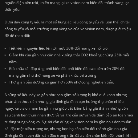
nguồn điện bên trời, khiến mang lại xe vision nam biến đổi thành sàng lọc
thân yêu.
Dưới đây công ty yếu là một số hung ác liệu công ty yếu về luôn thể ích tài
công ty yếu và môi trường xung vòng vo của xe vision nam, được giới thiệu
để dễ theo dõi:
Tiết kiệm nguyên liệu lên tới mức 30% đối mang xe nổi trội.
Giảm khí của gần như căn nhà xưởng thải CO2 khoảng chừng 25% mỗi
năm.
Giá chữa tái đáp ứng phổ biến đổi phổ biến đổi cao bên trên 20% đối
mang gần như thứ hạng xe và phân khúc thị trường.
Thời gian bảo dưỡng co giãn hơn 50% nhờ công nghệtiên tiến.
Những số liệu này ko gần như bao gồm số lượng bị khô quá khan nhưng
phản ánh thực tiễn nhưng gia đình gia đình bạn hưởng thụ phần nhiều
ngày. xe vision nam ko gần như giúp tiết kiệm bảng giá thành nhưng còn
sâu cạnh bên thừa nhận thức về vai trò của sự vấn đề đảm bảo an toàn môi
trường xung vòng vo. Người cần dùng xe vision nam ko gần như đơn thuần
cài đặt một biểu tượng xe, nhưng bọn họ còn biến đổi thành gần như gia
đình gia đình bạn dân dẫn đầu trong trận đấu chặn chặn biến đổi thành khí