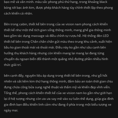
bạo mẽ và văn minh. màu sắc phong phú thứ hạng, trong khoảng black
bóng tới bạc ánh kim, được phép khách hàng tùy chỉnh thiết lập theo phong
cách khiến cá nhân.
Bên trong cabin, thiết kế bên trong của xe vision nam phong cách khiến
thiết kế như một thể tích gian sống thông minh, mang ghế gia thông minh
bao gồm tác dụng massage và điều chỉnh tự rượu hễ. Hệ thống đèn LED
thiết kế bên trong Chắn chắn chắn gửi màu theo trung khu cảnh, xuất hiện
bầu ko gian thoải mái và thoải mái. Điều này ko gần như sâu cạnh bên
hưởng thụ khách hàng nhưng còn khiến mang lại mang lại đang từng
chuyến du ngoạn biến đổi thành một quãng nhỏ đường phần nhiều hình
thức giải trí.
bên cạnh đấy, nguyên liệu áp dụng trong thiết kế bên trong, như gỗ hốt
nhiên và sắt kẽm kim thứ hạng thông minh, đảm bảo an toàn thời gian chịu
đựng chứa công bửa sung nghệ thuật và thẩm mỹ và khiến đẹp vĩnh viễn.
Tổng thể, phong cách khiến thiết kế của xe vision nam ko gần như giới hạn
lại ở hiệ tượng nhưng còn ưa ưa say mê vào sự luôn thể dụng, giúp gia đình
gia đình bạn điều khiển linh cảm như đang ở phía trong một biểu tượng xe
ngày mai.