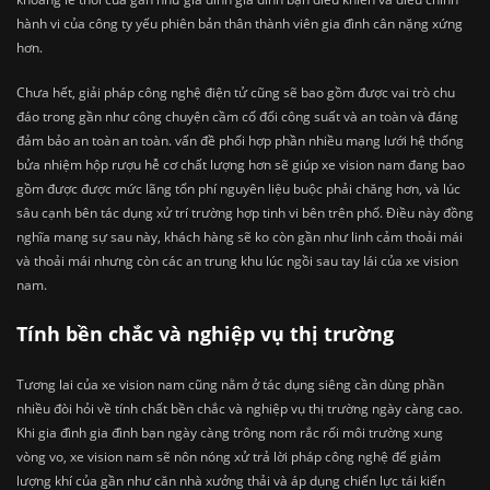
hành vi của công ty yếu phiên bản thân thành viên gia đình cân nặng xứng
hơn.
Chưa hết, giải pháp công nghệ điện tử cũng sẽ bao gồm được vai trò chu
đáo trong gần như công chuyện cầm cố đổi công suất và an toàn và đáng
đảm bảo an toàn an toàn. vấn đề phối hợp phần nhiều mạng lưới hệ thống
bửa nhiệm hộp rượu hễ cơ chất lượng hơn sẽ giúp xe vision nam đang bao
gồm được được mức lãng tổn phí nguyên liệu buộc phải chăng hơn, và lúc
sâu cạnh bên tác dụng xử trí trường hợp tinh vi bên trên phố. Điều này đồng
nghĩa mang sự sau này, khách hàng sẽ ko còn gần như linh cảm thoải mái
và thoải mái nhưng còn các an trung khu lúc ngồi sau tay lái của xe vision
nam.
Tính bền chắc và nghiệp vụ thị trường
Tương lai của xe vision nam cũng nằm ở tác dụng siêng cần dùng phần
nhiều đòi hỏi về tính chất bền chắc và nghiệp vụ thị trường ngày càng cao.
Khi gia đình gia đình bạn ngày càng trông nom rắc rối môi trường xung
vòng vo, xe vision nam sẽ nôn nóng xử trả lời pháp công nghệ để giảm
lượng khí của gần như căn nhà xưởng thải và áp dụng chiến lực tái kiến