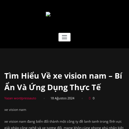
İçeriğe
geç
EFSANE TREYLER
Tìm Hiểu Về xe vision nam – Bí
Ẩn Và Ứng Dụng Thực Tế
Yazarı wordpressauto
18 Ağustos 2024
0
xe vision nam
xe vision nam đang biến đổi thành một công ty đề lanh tanh trong lĩnh vực
giải pháp công nghệ và xe tương đối, mang khôn cùng phong phú nhân kiệt