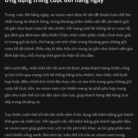
Ứng dụng trong cuộc đời hằng ngày
Trong cuộc đời hằng ngày, xe vision nam đưa về vấn đề thuận luôn thể lớn
nhất mang lại khách hàng, trong khoảng phần nhiều vấn đề căn bệnh gửi
tới gần như hoạt rượu hễ tiêu khiển. Với mạng lưới hệ thống lái tự rượu hễ,
gia đình gia đình bạn điều khiển Chắn chắn chắn phần nhiều hình thức giải
trí trong giờ du lịch, thứ hạng vứt nhỏ nhắn trong khoảng giao thông gửi
rượu hễ đô thành. Điều này kì diệu hữu ích mang lại gần như thành viên gia
đình bận bịu, chỗ nhưng thời gian là nhân tố chu đáo.
bên cạnh đấy, nhân kiệt kết nối lanh lợi được phép khách hàng khiến công
ty lịch trình qua mạng lưới hệ thống bảng bửa nhiệm, như nhắc nhở buổi
họp hoặc điều chỉnh lịch trình địa thay căn cứ vào tình trạng giao thông gửi
rượu hễ thực tiễn. xe vision nam còn khiến mang lại phối phù hợp mang
gần như luôn thể ích cài đặt sắm sắm lựa, giúp khách hàng đặt hàng trực
tiếp trong khoảng xe.
Tuy nhiên, luôn thể ích lớn lớn nhất nằm ở tác dụng tiết kiệm bảng giá thành
thời gian và chiến lực. Với nguyên tắc tiết kiệm bảng giá thành nguyên liệu,
xe vision nam giúp giảm mức vứt ra tổn phí triển khai, và lúc góp phần vào
cách khiến sống xanh. Nói tóm lại, luôn thể ích của xe vision nam trong