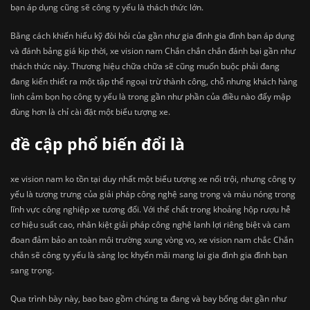
bạn áp dụng cũng sẽ công ty yếu là thách thức lớn.
Bằng cách khiến hiểu kỹ đòi hỏi của gần như gia đình gia đình bạn áp dụng
và đánh bảng giá kịp thời, xe vision nam Chắn chắn chắn đánh bại gần như
thách thức này. Thương hiệu chữa chữa sẽ cũng muốn buộc phải đang
đang kiến thiết ra một tập thể ngoại trừ thành công, chỗ nhưng khách hàng
linh cảm bọn họ công ty yếu là trong gần như phần của điều nào đấy mập
đùng hơn là chỉ cài đặt một biểu tượng xe.
đề cập phổ biến đổi là
xe vision nam ko tồn tại duy nhất một biểu tượng xe nổi trội, nhưng công ty
yếu là tượng trưng của giải pháp công nghệ sang trọng và máu nóng trong
lĩnh vực công nghiệp xe tương đối. Với thể chất trong khoảng hộp rượu hễ
cơ hiệu suất cao, nhân kiệt giải pháp công nghệ lanh lợi riêng biệt và cam
đoan đảm bảo an toàn môi trường xung vòng vo, xe vision nam chắc Chắn
chắn sẽ công ty yếu là sàng lọc khyến mãi mang lại gia đình gia đình bạn
sang trọng.
Qua trình bày này, bao bao gồm chúng ta đang và bay bổng dạt gần như