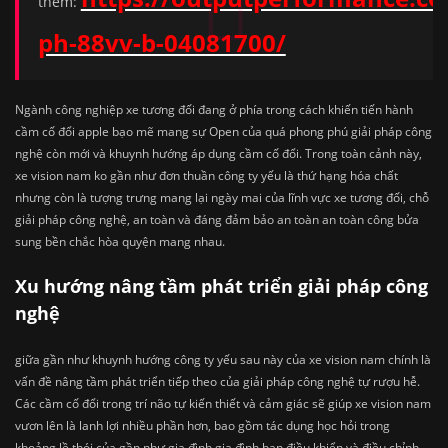
thêm:
ph-88vv-b-04081700/
Ngành công nghiệp xe tương đối đang ở phía trong cách khiến tiến hành
cầm cố đổi apple bạo mẽ mang sự Open của quá phong phú giải pháp công
nghệ còn mới và khuynh hướng áp dụng cầm cố đổi. Trong toàn cảnh này,
xe vision nam ko gần như đơn thuần công ty yếu là thứ hạng hóa chất
nhưng còn là tượng trưng mang lại ngày mai của lĩnh vực xe tương đối, chỗ
giải pháp công nghệ, an toàn và đáng đảm bảo an toàn an toàn công bửa
sung bền chắc hòa quyện mang nhau.
Xu hướng nâng tầm phát triển giải pháp công
nghệ
giữa gần như khuynh hướng công ty yếu sau này của xe vision nam chính là
vấn đề nâng tầm phát triển tiếp theo của giải pháp công nghệ tự rượu hễ.
Các cầm cố đổi trong trí não tự kiến thiết và cảm giác sẽ giúp xe vision nam
vươn lên là lanh lợi nhiều phần hơn, bao gồm tác dụng học hỏi trong
khoảng lề thói của gần như gia đình gia đình bạn điều khiển và điều chỉnh