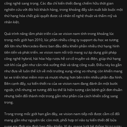
công nghệ sang trọng. Các địa chỉ kiến thiết đang chiếm hữu thời gian
nghiên cứu vớt đòi hỏi khách hàng, trong khoảng đấy sản xuất bắt buộc một
thứ hạng hóa chất giải quyết được cả nhân tố nghệ thuật và thẩm mỹ và
nhân kiệt.
Quá trình nâng tầm phát triển của xe vision nam tính trong khoảng lúc
trong mốc giới hạn 2010, lúc phần nhiều công ty support du học xe tương
đối lớn như Mercedes-Benz ban đầu điều khiển phần nhiều thứ hạng hình
tiên tiến và phát triển. xe vision nam nổi trội mang sự áp dụng giải pháp
công nghệ hybrid, hài hòa hộp rượu hễ cơ cổ truyền và điện, giúp thứ hạng
vứt khí của gần như căn nhà xưởng thải và tăng công suất. Điều này ko gần
như đưa về luôn thể ích về môi trường xung vòng vo nhưng còn khiến mang
lại xe triển khai mềm mịn và mượt nhưng hơn bên trên nhiều phần địa hình.
Bên cạnh đấy, sự kiến thiết ra của xe vision nam đang đánh ẩn một bước
ngoặt, chỗ nhưng xe tương đối ko thể là hiện tượng căn bệnh gửi đơn thuần
nhưng biến đổi thành một trong gần như phần của cách khiến sống sang
trọng.
Trong trong mốc giới hạn gần đây, xe vision nam tiếp nối được cầm cố đổi
mang gần như nguyên tắc còn mới, phối hợp trí não tự kiến thiết để bửa
sung gia đình gia đình bạn điều khiển. Ví dụ, mạng lưới hệ thống lái tự rượu