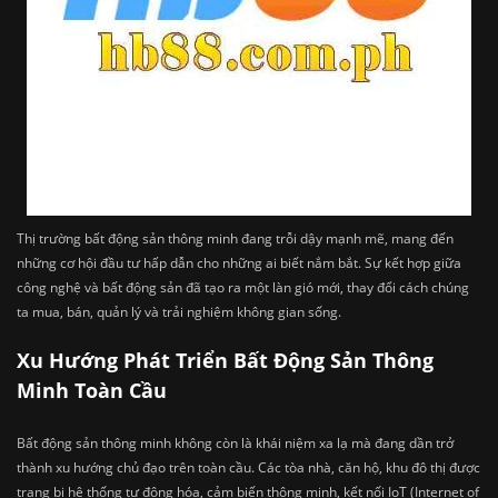
Thị trường bất động sản thông minh đang trỗi dậy mạnh mẽ, mang đến
những cơ hội đầu tư hấp dẫn cho những ai biết nắm bắt. Sự kết hợp giữa
công nghệ và bất động sản đã tạo ra một làn gió mới, thay đổi cách chúng
ta mua, bán, quản lý và trải nghiệm không gian sống.
Xu Hướng Phát Triển Bất Động Sản Thông
Minh Toàn Cầu
Bất động sản thông minh không còn là khái niệm xa lạ mà đang dần trở
thành xu hướng chủ đạo trên toàn cầu. Các tòa nhà, căn hộ, khu đô thị được
trang bị hệ thống tự động hóa, cảm biến thông minh, kết nối IoT (Internet of