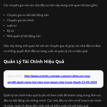
Các chuyên gia mà các nhà đầu tư nên xây dựng mối quan hệ bao gồm:
Chuyên gia tư vấn bất động sản
Chuyên gia tài chính
Luật sư
Kỹ sư
Nhà quản lý bất động sản
Việc xây dựng mối quan hệ với các chuyên gia sẽ giúp các nhà đầu tư đưa
ra những quyết định đầu tư sáng suốt và quản lý rủi ro hiệu quả.
Quản Lý Tài Chính Hiệu Quả
xem thêm:
http://www.primlin.com/wp-category/khuyen-mai-
sky88-danh-rieng-hoi-vien-moi-nguoi-choi-trung-thanh-13-05-2025
Quản lý tài chính hiệu quả là yếu tố then chốt để thành công trong lĩnh vực
đầu tư bất động sản thông minh. Các nhà đầu tư cần có kế hoạch tài chính
rõ ràng, quản lý dòng tiền chặt chẽ và kiểm soát chi phí hiệu quả.