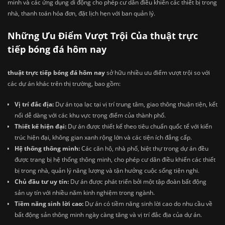
minh và các ứng dụng di động cho phép cư dân điều khiển các thiết bị trong
nhà, thanh toán hóa đơn, đặt lịch hẹn với ban quản lý.
Những Ưu Điểm Vượt Trội Của thuật trực
tiếp bóng đá hôm nay
thuật trực tiếp bóng đá hôm nay
sở hữu nhiều ưu điểm vượt trội so với
các dự án khác trên thị trường, bao gồm:
Vị trí đắc địa:
Dự án tọa lạc tại vị trí trung tâm, giao thông thuận tiện, kết
nối dễ dàng với các khu vực trọng điểm của thành phố.
Thiết kế hiện đại:
Dự án được thiết kế theo tiêu chuẩn quốc tế với kiến
trúc hiện đại, không gian xanh rộng lớn và các tiện ích đẳng cấp.
Hệ thống thông minh:
Các căn hộ, nhà phố, biệt thự trong dự án đều
được trang bị hệ thống thông minh, cho phép cư dân điều khiển các thiết
bị trong nhà, quản lý năng lượng và tận hưởng cuộc sống tiện nghi.
Chủ đầu tư uy tín:
Dự án được phát triển bởi một tập đoàn bất động
sản uy tín với nhiều năm kinh nghiệm trong ngành.
Tiềm năng sinh lời cao:
Dự án có tiềm năng sinh lời cao do nhu cầu về
bất động sản thông minh ngày càng tăng và vị trí đắc địa của dự án.