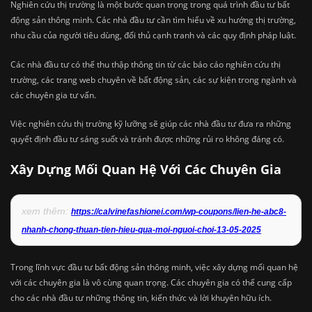
Nghiên cứu thị trường là một bước quan trọng trong quá trình đầu tư bất
động sản thông minh. Các nhà đầu tư cần tìm hiểu về xu hướng thị trường,
nhu cầu của người tiêu dùng, đối thủ cạnh tranh và các quy định pháp luật.
Các nhà đầu tư có thể thu thập thông tin từ các báo cáo nghiên cứu thị
trường, các trang web chuyên về bất động sản, các sự kiện trong ngành và
các chuyên gia tư vấn.
Việc nghiên cứu thị trường kỹ lưỡng sẽ giúp các nhà đầu tư đưa ra những
quyết định đầu tư sáng suốt và tránh được những rủi ro không đáng có.
Xây Dựng Mối Quan Hệ Với Các Chuyên Gia
xem thêm:
https://calvinefashionei.com/wp-coupons/lien-he-abc8-
nhanh-chong-thuan-tien-hieu-qua-moi-nguoi-choi-13-05-2025
Trong lĩnh vực đầu tư bất động sản thông minh, việc xây dựng mối quan hệ
với các chuyên gia là vô cùng quan trọng. Các chuyên gia có thể cung cấp
cho các nhà đầu tư những thông tin, kiến thức và lời khuyên hữu ích.