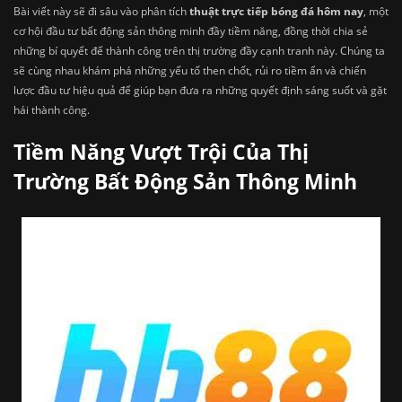
Bài viết này sẽ đi sâu vào phân tích
thuật trực tiếp bóng đá hôm nay
, một
cơ hội đầu tư bất động sản thông minh đầy tiềm năng, đồng thời chia sẻ
những bí quyết để thành công trên thị trường đầy cạnh tranh này. Chúng ta
sẽ cùng nhau khám phá những yếu tố then chốt, rủi ro tiềm ẩn và chiến
lược đầu tư hiệu quả để giúp bạn đưa ra những quyết định sáng suốt và gặt
hái thành công.
Tiềm Năng Vượt Trội Của Thị
Trường Bất Động Sản Thông Minh