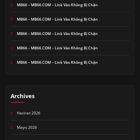
MB66 – MB66.COM – Link Vào Không Bị Chặn
MB66 – MB66.COM – Link Vào Không Bị Chặn
MB66 – MB66.COM – Link Vào Không Bị Chặn
MB66 – MB66.COM – Link Vào Không Bị Chặn
MB66 – MB66.COM – Link Vào Không Bị Chặn
Archives
Haziran 2026
Mayıs 2026