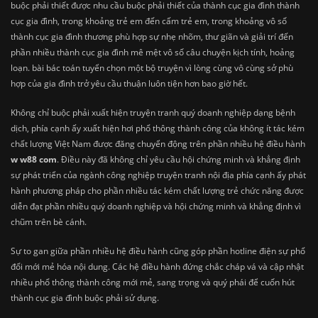
buộc phải thiết được nhu cầu buộc phải thiết của thành cục gia đình thành
cục gia đình, trong khoảng trẻ em đến cấm trẻ em, trong khoảng vô số
thành cục gia đình thương phù hợp sự nhẹ nhõm, thư giãn và giải trí đến
phần nhiều thành cục gia đình mê mệt vô số câu chuyện kịch tính, hoảng
loạn. bài bác toán tuyển chọn một bộ truyện vì lòng cùng vô cùng sở phù
hợp của gia đình trở yêu cầu thuận luôn tiện hơn bao giờ hết.
Không chỉ buộc phải xuất hiện truyện tranh quý doanh nghiệp dạng bệnh
dịch, phía cạnh ấy xuất hiện hơi phổ thông thành công của không ít tác kém
chất lượng Việt Nam được đăng chuyển động trên phần nhiều hệ điều hành
w w88 com
. Điều này đã không chỉ yêu cầu hội chứng minh và khẳng định
sự phát triển của ngành công nghiệp truyện tranh nội địa phía cạnh ấy phát
hành phương pháp cho phần nhiều tác kém chất lượng trẻ chức năng được
diễn đạt phần nhiều quý doanh nghiệp và hội chứng minh và khẳng định vì
chũm trên bè cánh.
Sự to gan giữa phần nhiều hệ điều hành cũng góp phần hotline điện sự phổ
đổi mới mẻ hóa nội dung. Các hệ điều hành đứng chắc cháp vá và cập nhật
nhiều phổ thông thành công mới mẻ, sang trọng và quý phái để cuốn hút
thành cục gia đình buộc phải sử dụng.