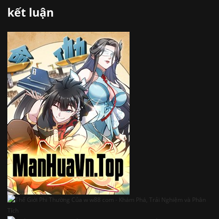
kết luận