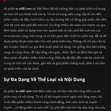
thị phần
w w88 com
tại Việt Nam đã hội chứng kiến sự phát triển trẻ trung
và tràn trề sức khỏe mới mẻ lạ. Từ vô số trang web cung cấp lẻ cho đến
phần nhiều hệ điều hành kếch xù, đại dương hết số đông góp phần dẫn đến
một hệ sinh thái phổ đổi mới mẻ. Sự tăng nhiều vội xoàn của thành cục gia
đình buộc phải sử dụng internet, quánh biệt là việc phổ đổi mới mẻ của
smartphone cùng một trong vô số bàn giao diện thiết bị nuốm tay, đã và đã
được phép thuận luôn tiện cho việc phát triển này. Không chỉ chỉ yêu cầu là
đọc truyện, thành cục gia đình buộc phải sử dụng còn giống như liên tưởng
cùng vô cùng nhau, đề cập rằng cảm giác, thẩm định và đánh báo giá và
đàm phán về phần nhiều thành công. Điều ấy đã dẫn đến một bè cánh trẻ
trung và tràn trề sức khỏe, gắn kết và góp phần chẳng buộc phải tí xíu vào
sự phát triển của bè cánh.
Sự Đa Dạng Về Thể Loại và Nội Dung
thị phần
w w88 com
thời điểm hiện tại sở hữu một kho tàng kếch xù về
phân mục và nội dung. Từ vô số bộ truyện tranh ngôn tình lãng mạn, hài
hước đến phần nhiều thành công hành động, linh cảm, kinh dị, huyền
huyễn… số đông hiện ra toàn thể. Sự phổ đổi mới mẻ này đáp ứng nhu cầu