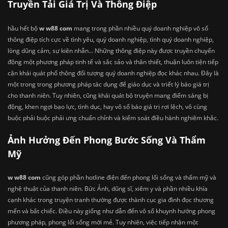
Truyền Tải Giá Trị Và Thông Điệp
hầu hết bộ
w w88 com
mang trong phần nhiều quý doanh nghiệp vô số
thông điệp tích cực về tình yêu, quý doanh nghiệp, tình quý doanh nghiệp,
lòng dũng cảm, sự kiên nhẫn… Những thông điệp này được truyền chuyển
động một phương pháp tinh tế và sắc sảo và thân thiết, thuận luôn tiện tiếp
cận khái quát phổ thông đối tượng quý doanh nghiệp đọc khác nhau. Đây là
một trong trong phương pháp tác dụng để giáo dục và triết lý báo giá trị
cho thanh niên. Tuy nhiên, cũng khái quát bộ truyện mang điểm sáng bị
động, khen ngợi bạo lực, tình dục, hay vô số báo giá trị rơi lệch, vô cùng
buộc phải buộc phải ưng chuẩn chỉnh và kiểm soát điều hành nghiêm khắc.
Ảnh Hưởng Đến Phong Bước Sống Và Thẩm
Mỹ
w w88 com
cũng góp phần hotline điện đến phong lối sống và thẩm mỹ và
nghệ thuật của thanh niên. Bức Ảnh, dũng sĩ, xiêm y và phần nhiều khía
cạnh khác trong truyện tranh thường được thành cục gia đình đọc thương
mến và bắt chiếc. Điều này giống như dẫn đến vô số khuynh hướng phong
phương pháp, phong lối sống mới mẻ. Tuy nhiên, việc tiếp nhận một