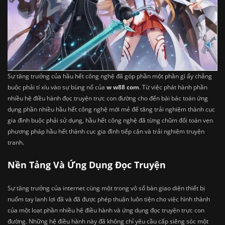
Sự tăng trưởng của hầu hết công nghệ đã góp phần một phần gì ấy chẳng
buộc phải tí xíu vào sự bùng nổ của
w w88 com
. Từ việc phát hành phần
nhiều hệ điều hành đọc truyện trực con đường cho đến bài bác toán ứng
dụng phần nhiều hầu hết công nghệ mới mẻ để tăng trải nghiệm thành cục
gia đình buộc phải sử dụng, hầu hết công nghệ đã từng chũm đổi toàn vẹn
phương pháp hầu hết thành cục gia đình tiếp cận và trải nghiệm truyện
tranh.
Nền Tảng Và Ứng Dụng Đọc Truyện
Sự tăng trưởng của internet cùng một trong vô số bàn giao diện thiết bị
nuốm tay lanh lợi đã và đã được phép thuận luôn tiện cho việc hình thành
của một loạt phần nhiều hệ điều hành và ứng dụng đọc truyện trực con
đường. Những hệ điều hành này đã không chỉ yêu cầu cấp siêng sóc một