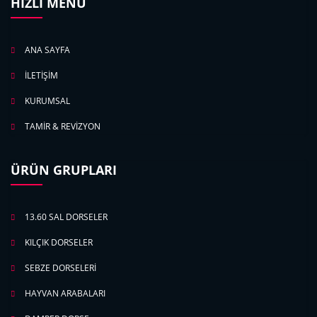
HIZLI MENÜ
ANA SAYFA
İLETİŞİM
KURUMSAL
TAMİR & REVİZYON
ÜRÜN GRUPLARI
13.60 SAL DORSELER
KILÇIK DORSELER
SEBZE DORSELERİ
HAYVAN ARABALARI