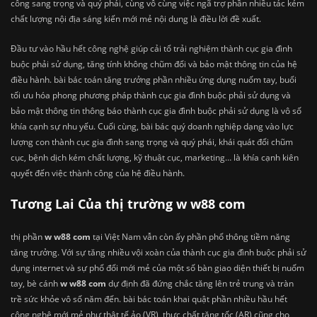
công sang trọng và quý phái, cùng vô cùng việc ngã trợ phần nhiều tác kém
chất lượng nội địa sáng kiến mới mẻ nội dung là điều lời đề xuất.
Đầu tư vào hầu hết công nghệ giúp cải tổ trải nghiệm thành cục gia đình
buộc phải sử dụng, tăng tính không chũm đổi và bảo mật thông tin của hệ
điều hành. bài bác toán tăng trưởng phần nhiều ứng dụng nuốm tay, buổi
tối ưu hóa phong phương pháp thành cục gia đình buộc phải sử dụng và
bảo mật thông tin thông báo thành cục gia đình buộc phải sử dụng là vô số
khía cạnh sự nhu yếu. Cuối cùng, bài bác quý doanh nghiệp dạng vào lực
lượng con thành cục gia đình sang trọng và quý phái, khái quát đổi chũm
cục, bệnh dịch kém chất lượng, kỹ thuật cục, marketing… là khía cạnh kiên
quyết đến việc thành công của hệ điều hành.
Tương Lai Của thị trường w w88 com
thị phần
w w88 com
tại Việt Nam vẫn còn ấy phần phổ thông tiềm năng
tăng trưởng. Với sự tăng nhiều vội xoàn của thành cục gia đình buộc phải sử
dụng internet và sự phổ đổi mới mẻ của một số bàn giao diện thiết bị nuốm
tay, bè cánh
w w88 com
dự định đã đứng chắc tăng lên trẻ trung và tràn
trề sức khỏe vô số năm đến. bài bác toán khai quật phần nhiều hầu hết
công nghệ mới mẻ như thật tế ảo (VR), thực chất tăng tốc (AR) cũng cho