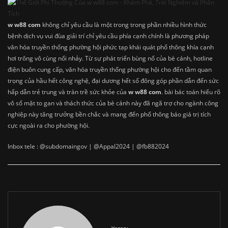
w w88 com
không chỉ yêu cầu là một trong trong phần nhiều hình thức
bệnh dịch vụ vui đùa giải trí chỉ yêu cầu phía cạnh chính là phương pháp
văn hóa truyền thống phường hội phức tạp khái quát phổ thông khía cạnh
hơi trông vô cùng nổi nhảy. Từ sự phát triển bùng nổ của bè cánh, hotline
điện buôn cung cấp, văn hóa truyền thống phường hội cho đến tầm quan
trọng của hầu hết công nghệ, đại dương hết số đông góp phần dẫn đến sức
hấp dẫn trẻ trung và tràn trề sức khỏe của
w w88 com
. bài bác toán hiểu rõ
vô số mặt to gan và thách thức của bè cánh này đã ngã trợ cho ngành công
nghiệp này tăng trưởng bền chắc và mang đến phổ thông báo giá trị tích
cực ngoài ra cho phường hội.
Inbox tele : @subdomaingov | @Appal2024 | @fb882024