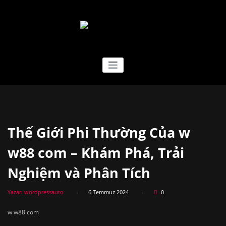
İçeriğe
geç
EFSANE TREYLER
Thế Giới Phi Thường Của w
w88 com – Khám Phá, Trải
Nghiệm và Phân Tích
Yazarı wordpressauto
6 Temmuz 2024
0
w w88 com