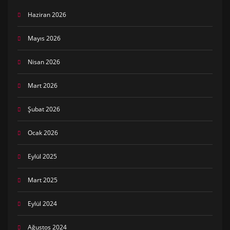
Haziran 2026
Mayıs 2026
Nisan 2026
Mart 2026
Şubat 2026
Ocak 2026
Eylül 2025
Mart 2025
Eylül 2024
Ağustos 2024