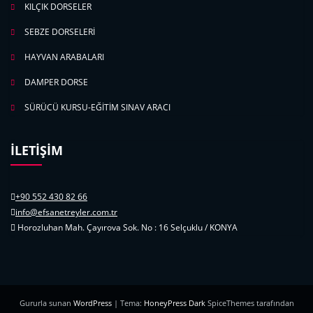
KILÇIK DORSELER
SEBZE DORSELERİ
HAYVAN ARABALARI
DAMPER DORSE
SÜRÜCÜ KURSU-EĞİTİM SINAV ARACI
İLETİŞİM
+90 552 430 82 66
info@efsanetreyler.com.tr
Horozluhan Mah. Çayırova Sok. No : 16 Selçuklu / KONYA
Gururla sunan
WordPress
| Tema:
HoneyPress Dark
SpiceThemes tarafından