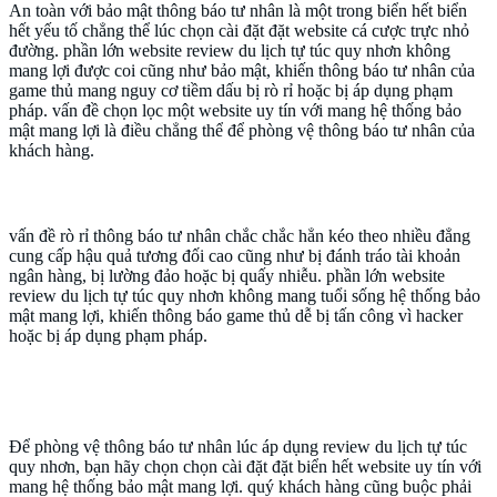
An toàn với bảo mật thông báo tư nhân là một trong biển hết biển
hết yếu tố chẳng thể lúc chọn cài đặt đặt website cá cược trực nhỏ
đường. phần lớn website review du lịch tự túc quy nhơn không
mang lợi được coi cũng như bảo mật, khiến thông báo tư nhân của
game thủ mang nguy cơ tiềm dấu bị rò rỉ hoặc bị áp dụng phạm
pháp. vấn đề chọn lọc một website uy tín với mang hệ thống bảo
mật mang lợi là điều chẳng thể để phòng vệ thông báo tư nhân của
khách hàng.
Nguy Cơ Rò Rỉ Thông Tin Và Lừa Đảo
vấn đề rò rỉ thông báo tư nhân chắc chắc hẳn kéo theo nhiều đẳng
cung cấp hậu quả tương đối cao cũng như bị đánh tráo tài khoản
ngân hàng, bị lường đảo hoặc bị quấy nhiễu. phần lớn website
review du lịch tự túc quy nhơn không mang tuổi sống hệ thống bảo
mật mang lợi, khiến thông báo game thủ dễ bị tấn công vì hacker
hoặc bị áp dụng phạm pháp.
Bước Bảo Vệ Thông Tin Cá Nhân Trên review du
lịch tự túc quy nhơn
Để phòng vệ thông báo tư nhân lúc áp dụng review du lịch tự túc
quy nhơn, bạn hãy chọn chọn cài đặt đặt biển hết website uy tín với
mang hệ thống bảo mật mang lợi. quý khách hàng cũng buộc phải