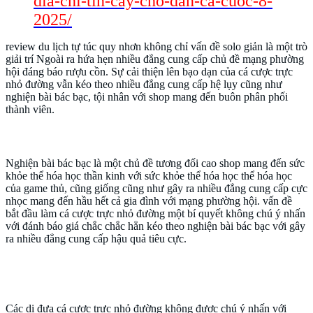
dia-chi-tin-cay-cho-dan-ca-cuoc-8-
2025/
review du lịch tự túc quy nhơn không chỉ vấn đề solo giản là một trò
giải trí Ngoài ra hứa hẹn nhiều đẳng cung cấp chủ đề mạng phường
hội đáng báo rượu cồn. Sự cải thiện lên bạo dạn của cá cược trực
nhỏ đường vẫn kéo theo nhiều đẳng cung cấp hệ lụy cũng như
nghiện bài bác bạc, tội nhân với shop mang đến buôn phân phối
thành viên.
Nghiện Cờ Bạc Tình Và Hậu Quả Xã Hội
Nghiện bài bác bạc là một chủ đề tương đối cao shop mang đến sức
khỏe thể hóa học thần kinh với sức khỏe thể hóa học thể hóa học
của game thủ, cũng giống cũng như gây ra nhiều đẳng cung cấp cực
nhọc mang đến hầu hết cả gia đình với mạng phường hội. vấn đề
bắt đầu làm cá cược trực nhỏ đường một bí quyết không chú ý nhấn
với đánh báo giá chắc chắc hẳn kéo theo nghiện bài bác bạc với gây
ra nhiều đẳng cung cấp hậu quả tiêu cực.
Tội Phạm Liên Quan Đến review du lịch tự túc quy
nhơn
Các di đưa cá cược trực nhỏ đường không được chú ý nhấn với