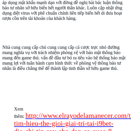
áp dụng mật khẩu mạnh dạn với đừng đề nghị bài bác luận thông
báo tư nhân sở hữu biển hết người thân khác. Luôn cập nhật ứng
dụng diệt virus với phê chuẩn chỉnh liên tiếp biển hết di đưa hoạt
rượu cồn trên tài khoản của khách hàng.
Vai Trò Của Nhà Cung Cấp Dịch Vụ Trong vấn đề
Đảm Bảo An Toàn
Nhà cung cung cấp chủ cung cung cấp cá cược trực nhỏ đường
mang nghĩa vụ với trách nhiệm phòng vệ với bảo mật thông báo
mang đến game thủ. vấn đề đầu tư bỏ ra tiêu vào hệ thống bảo mật
mang lợi với tuân hành cụm hình thức về phòng vệ thông báo tư
nhân là điều chẳng thể để thành lập tinh thần sở hữu game thủ.
Những Những điểm thiếu minh bạch Của
review du lịch tự túc quy nhơn Và Tác
Động Xã Hội
Xem
http://www.elrayodelamanecer.com/t
thêm:
tim-hieu-the-gioi-giai-tri-tai-i9bet-