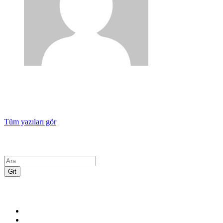
Yazan:
wordpressauto
Tüm yazıları gör
Search
Git
Recent Posts
MB66 – MB66.COM – Link Vào Không Bị Chặn
MB66 – MB66.COM – Link Vào Không Bị Chặn