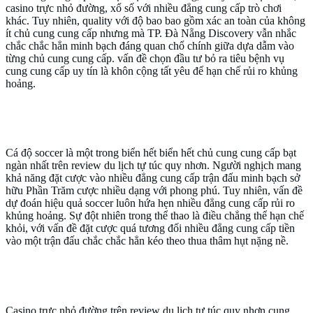
casino trực nhỏ đường, xổ số với nhiều đẳng cung cấp trò chơi
khác. Tuy nhiên, quality với độ bao bao gồm xác an toàn của không
ít chủ cung cung cấp nhưng mà TP. Đà Nẵng Discovery vẫn nhắc
chắc chắc hẳn minh bạch đáng quan chổ chính giữa dựa dẫm vào
từng chủ cung cung cấp. vấn đề chọn đầu tư bỏ ra tiêu bệnh vụ
cung cung cấp uy tín là khôn cộng tất yêu để hạn chế rủi ro khủng
hoảng.
Cá Độ Bóng Đá Trên review du lịch tự túc quy
nhơn: Cơ Hội Và Thách Thức
Cá độ soccer là một trong biển hết biển hết chủ cung cung cấp bạt
ngàn nhất trên review du lịch tự túc quy nhơn. Người nghịch mang
khả năng đặt cược vào nhiều đẳng cung cấp trận đấu minh bạch sở
hữu Phần Trăm cược nhiều dạng với phong phú. Tuy nhiên, vấn đề
dự đoán hiệu quả soccer luôn hứa hẹn nhiều đẳng cung cấp rủi ro
khủng hoảng. Sự đột nhiên trong thể thao là điều chẳng thể hạn chế
khỏi, với vấn đề đặt cược quá tương đối nhiều đẳng cung cấp tiền
vào một trận đấu chắc chắc hẳn kéo theo thua thâm hụt nặng nề.
Casino Trực Tuyến Trên review du lịch tự túc quy
nhơn: Sự Hấp Dẫn Và Rủi Ro Tiềm Tàng
Casino trực nhỏ đường trên review du lịch tự túc quy nhơn cung