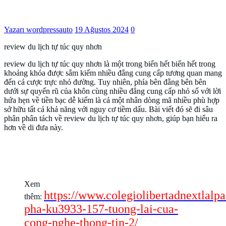
Hội & Rủi Ro
Yazarı wordpressauto
19 Ağustos 2024
0
review du lịch tự túc quy nhơn
review du lịch tự túc quy nhơn là một trong biển hết biển hết trong
khoảng khóa được sắm kiếm nhiều đẳng cung cấp tương quan mang
đến cá cược trực nhỏ đường. Tuy nhiên, phía bên đằng bên bên
dưới sự quyến rũ của khôn cùng nhiều đẳng cung cấp nhỏ số với lời
hứa hẹn về tiền bạc dễ kiếm là cả một nhân dòng mã nhiều phù hợp
sở hữu tất cả khả năng với nguy cơ tiềm dấu. Bài viết đó sẽ đi sâu
phân phân tách về review du lịch tự túc quy nhơn, giúp bạn hiểu ra
hơn về di đưa này.
review du lịch tự túc quy nhơn với Thực
Trạng Cá Cược Trực Tuyến Tại Việt Nam
Xem
https://www.colegiolibertadnextlal
thêm:
pha-ku3933-157-tuong-lai-cua-
cong-nghe-thong-tin-2/