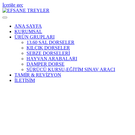
İçeriğe geç
EFSANE TREYLER
ANA SAYFA
KURUMSAL
ÜRÜN GRUPLARI
13.60 SAL DORSELER
KILÇIK DORSELER
SEBZE DORSELERİ
HAYVAN ARABALARI
DAMPER DORSE
SÜRÜCÜ KURSU-EĞİTİM SINAV ARACI
TAMİR & REVİZYON
İLETİŞİM
review du lịch tự túc quy nhơn Khám Phá
Thế Giới Cá Cược Trực Tuyến Bí Ẩn – Cơ
Hội & Rủi Ro
review du lịch tự túc quy nhơn Khám Phá
Thế Giới Cá Cược Trực Tuyến Bí Ẩn – Cơ