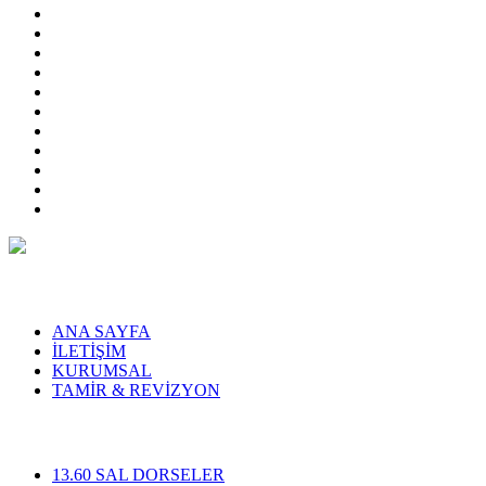
Eylül 2025
Mart 2025
Eylül 2024
Ağustos 2024
Temmuz 2024
Haziran 2024
Şubat 2024
Eylül 2023
Ocak 2023
Temmuz 2020
Haziran 2020
HIZLI MENÜ
ANA SAYFA
İLETİŞİM
KURUMSAL
TAMİR & REVİZYON
ÜRÜN GRUPLARI
13.60 SAL DORSELER