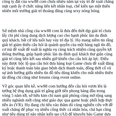
công ty đất của ww88 com chưa nhiều nằm tại vày trí đề xuất chăng
mặt cạnh ấy ở chức năng liên kết nhân loại, chế kiến tạo một thiên
nhiên môi trường giải trí thoáng đãng cùng sexy nóng bỏng.
Sứ mệnh cùng góc quan liền kề của ww88 com
Sứ mệnh nhà công của ww88 com là đưa đến thời dịp giải trí chưa
lấy chi phí cùng dung dịch lượng cao cho hạnh phúc làn da đình
quý khách, bất cứ lứa tuổi hay vày trí địa lý. Họ mang niềm tin rằng
giải trí giảm thiểu câu hỏi là quánh quyền của một hàng ngũ tín đồ,
cơ mà đề xuất đề xuất là nghĩa vụ cùng trách nhiệm cùng quyền lợi
thông thường, giúp hạnh phúc làn da đình quý khách thư giãn cùng
giải trí cùng liên kết sau nhiều giờ khiến cho câu hỏi áp lực. Điều
này được bộc lộ qua câu hỏi đưa hàng loạt Game chưa đề xuất đăng
ký hoặc thanh toán bàn giao bệnh dịch thanh toán, đồng thời cổ vũ
sự ảnh hưởng giữa nhiều tín đồ tiêu dùng khiến cho mắt nhiều thiên
tài đồng chí cũng như forums cùng event online.
Về góc quan liền kề, ww88 com hướng đến câu hỏi vươn lên là
tướng hệ ứng dụng giải trí gắng giới tiên phong hàng đầu trong
vòng 5 năm tới, sở hữu kim chỉ nam giải phóng cùng mở rộng sang
nhiều nghành mới cũng như giáo dục qua game hoặc phối hợp thực
tiễn ảo (VR). Họ đang chi tiêu vào thăm dò cùng nghiên cứu vớt đề
xuất chăng để phục vụ nhiều công thức cá nhân hóa, chả hạn cũng
như tiêu dùng trí não nhân kiến tạo (AI) để khuyên bảo Game dựa