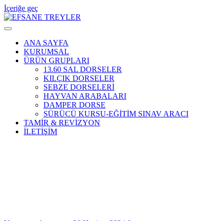
İçeriğe geç
EFSANE TREYLER
ANA SAYFA
KURUMSAL
ÜRÜN GRUPLARI
13.60 SAL DORSELER
KILÇIK DORSELER
SEBZE DORSELERİ
HAYVAN ARABALARI
DAMPER DORSE
SÜRÜCÜ KURSU-EĞİTİM SINAV ARACI
TAMİR & REVİZYON
İLETİŞİM
Khám Phá ww88 com Cổng Ngõ Vào Thế
Giới Giải Trí Miễn Phí
Khám Phá ww88 com Cổng Ngõ Vào Thế
Giới Giải Trí Miễn Phí