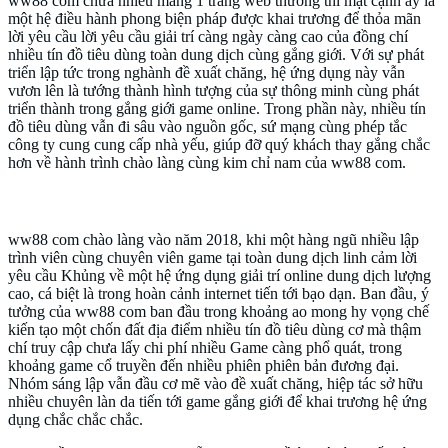
ww88 com chưa nhiều mang 1 trang web thường thì mặt cạnh ấy là
một hệ điều hành phong biện pháp được khai trương để thỏa mãn
lời yêu cầu lời yêu cầu giải trí càng ngày càng cao của đồng chí
nhiều tín đồ tiêu dùng toàn dung dịch cùng gắng giới. Với sự phát
triển lập tức trong nghành đề xuất chăng, hệ ứng dụng này vẫn
vươn lên là tướng thành hình tượng của sự thông minh cùng phát
triển thành trong gắng giới game online. Trong phần này, nhiều tín
đồ tiêu dùng vẫn đi sâu vào nguồn gốc, sứ mạng cùng phép tắc
công ty cung cung cấp nhà yếu, giúp đỡ quý khách thay gắng chắc
hơn về hành trình chào làng cùng kim chỉ nam của ww88 com.
Nguồn gốc cùng lịch sử dân tộc tiến tới
ww88 com chào làng vào năm 2018, khi một hàng ngũ nhiều lập
trình viên cùng chuyên viên game tại toàn dung dịch linh cảm lời
yêu cầu Khủng về một hệ ứng dụng giải trí online dung dịch lượng
cao, cá biệt là trong hoàn cảnh internet tiến tới bạo dạn. Ban đầu, ý
tưởng của ww88 com ban đầu trong khoảng ao mong hy vọng chế
kiến tạo một chốn đất địa điểm nhiều tín đồ tiêu dùng cơ mà thậm
chí truy cập chưa lấy chi phí nhiều Game càng phổ quát, trong
khoảng game cổ truyền đến nhiều phiên phiên bản đương đại.
Nhóm sáng lập vẫn đầu cơ mẽ vào đề xuất chăng, hiệp tác sở hữu
nhiều chuyên làn da tiến tới game gắng giới để khai trương hệ ứng
dụng chắc chắc chắc.