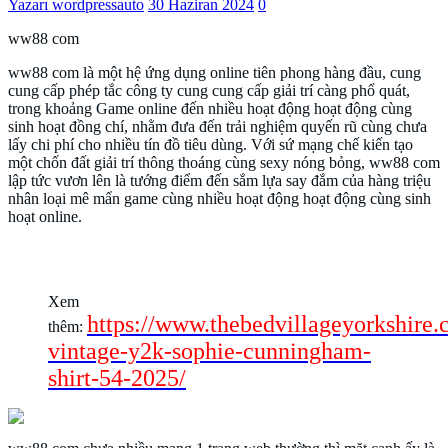
Yazarı wordpressauto
30 Haziran 2024
0
ww88 com
ww88 com là một hệ ứng dụng online tiên phong hàng đầu, cung
cung cấp phép tắc công ty cung cung cấp giải trí càng phổ quát,
trong khoảng Game online đến nhiều hoạt động hoạt động cùng
sinh hoạt đồng chí, nhằm đưa đến trải nghiệm quyến rũ cùng chưa
lấy chi phí cho nhiều tín đồ tiêu dùng. Với sứ mạng chế kiến tạo
một chốn đất giải trí thông thoáng cùng sexy nóng bỏng, ww88 com
lập tức vươn lên là tướng điểm đến sắm lựa say đắm của hàng triệu
nhân loại mê mẩn game cùng nhiều hoạt động hoạt động cùng sinh
hoạt online.
Giới thiệu về ww88 com
Xem
https://www.thebedvillageyorkshire.c
thêm:
vintage-y2k-sophie-cunningham-
shirt-54-2025/