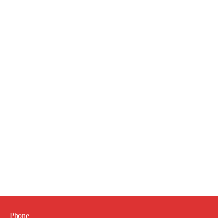
Phone