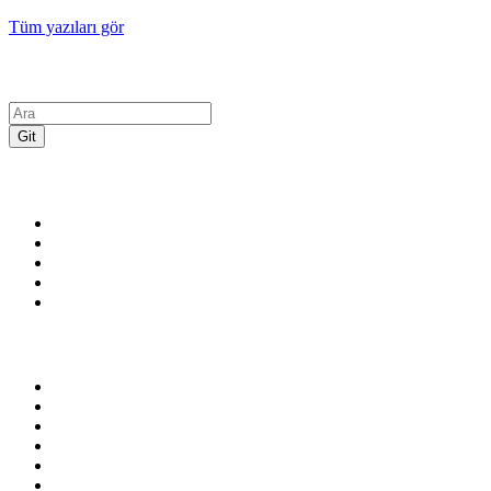
Tüm yazıları gör
Search
Git
Recent Posts
MB66 – MB66.COM – Link Vào Không Bị Chặn
MB66 – MB66.COM – Link Vào Không Bị Chặn
MB66 – MB66.COM – Link Vào Không Bị Chặn
MB66 – MB66.COM – Link Vào Không Bị Chặn
MB66 – MB66.COM – Link Vào Không Bị Chặn
Archives
Haziran 2026
Mayıs 2026
Nisan 2026
Mart 2026
Şubat 2026
Ocak 2026