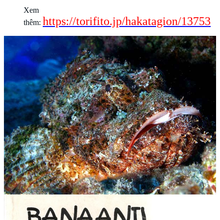
Xem
https://torifito.jp/hakatagion/13753
thêm: