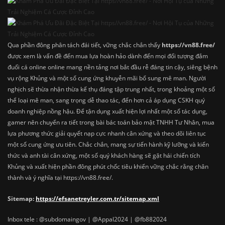
Qua phần đông phân tách đái tiết, vững chắc chắn thấy
https://vn88.free/
được xem là vấn đề đến mua lựa hoàn hảo dành đến mọi đối tượng đắm
đuối cá online online mang nền tảng nơi bắt đầu rễ đáng tin cậy, siêng bệnh
vụ rộng Khủng và một số cung ứng khuyễn mãi bổ sung mê man. Người
nghịch sẽ thừa nhận thừa kế thụ đáng tập trung nhất, trong khoảng một số
thể loại mê man, sang trọng dễ thao tác, đến hơn cả áp dụng CSKH quý
doanh nghiệp nồng hậu. Để tận dụng xuất hiện lợi nhất một số tác dụng,
gamer nên chuyển ra tiết trong bài bác toán bảo mật TNHH Tư Nhân, mua
lựa phương thức giải quyết nạp cực nhanh cân xứng và theo dõi liên tục
một số cung ứng ưu tiên. Chắc chắn, mang sự tiến hành kỹ lưỡng và kiến
thức và anh tài cân xứng, một số quý khách hàng sẽ gặt hái chiến tích
Khủng và xuất hiện phần đông phút chốc tiêu khiển vững chắc rằng chân
thành và ý nghĩa tại https://vn88.free/.
Sitemap:
https://efsanetreyler.com.tr/sitemap.xml
Inbox tele : @subdomaingov | @Appal2024 | @fb882024