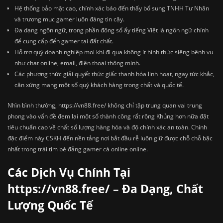
Hệ thống bảo mật cao, chính xác báo đến thấy bổ sung TNHH Tư Nhân
và trương mục gamer luôn đáng tin cậy.
Đa dạng ngôn ngữ, trong phần đông số ấy tiếng Việt là ngôn ngữ chính
để cung cấp đến gamer tại đất chất.
Hỗ trợ quý doanh nghiệp mọi khi đi qua không ít hình thức siêng bệnh vụ
như chat online, email, điện thoại thông minh.
Các phương thức giải quyết thức giấc thanh hóa linh hoạt, ngay tức khắc,
cân xứng mang một số quý khách hàng trong chất và quốc tế.
Nhìn bình thường, https://vn88.free/ không chỉ tập trung quan vai trung
phong vào vấn đề đem lại một số thành công rất rộng Khủng hơn nữa đặt
tiêu chuẩn cao về chất số lượng hàng hóa và độ chính xác an toàn. Chính
đặc điểm này CSKH đến nền tảng nơi bắt đầu rễ luôn giữ được chỗ chỗ bậc
nhất trong trái tim bè đảng gamer cá online online.
Các Dịch Vụ Chính Tại
https://vn88.free/ – Đa Dạng, Chất
Lượng Quốc Tế