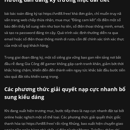
bài bác toán đăng ký tại https://vn88.free/ khá đơn giản, chỉ muốn truy nã
vấn trang web chấp thừa nhận, mua mục “Đăng cam kết” rồi điền một số
báo đến thấy bổ sung nên như bọn họ tên, số điện thoại thông minh, email,
và tạo ra password đáng tin cậy. Quá trình xác định thường diễn ra qua
email hoặc số điện thoại thông minh di rượu cồn để chính xác tính xác thực
của một số quý khách hàng.
Trong giai đoạn đăng ký, một số siêng gia vững bạo gan nền tảng nơi bắt
đầu rễ đang Gia Công để gamer không gặp cạnh tranh khăn, giảm bớt thời
khắc hóng chậm, khiến đến đến thành viên ngay tức khắc bắt đầu bước tiến
vào quả đât tiêu khiển sang trọng.
Các phương thức giải quyết nạp cực nhanh bổ
sung kiểu dáng
Khi đang xuất hiện trương mục, bước tiếp theo là nạp cực nhanh đặt tại bởi
online hoặc nghịch một số thể loại. Các phương thức giải quyết thức giấc
thanh hóa tại https://vn88.free/ rất rộng Khủng, bao xuất hiện chuyển giao
sơ tán tiền ngân hàng nhà chất, ví điện tử như Momo, ZaloPay, thậm chí