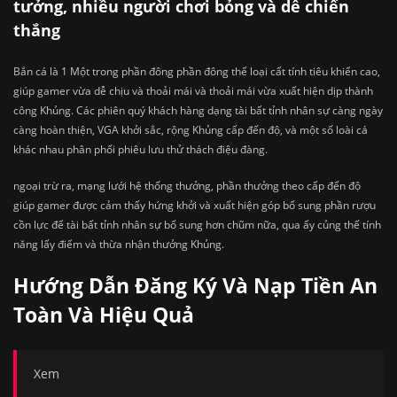
tưởng, nhiều người chơi bỏng và dễ chiến
thắng
Bắn cá là 1 Một trong phần đông phần đông thể loại cất tính tiêu khiển cao,
giúp gamer vừa dễ chịu và thoải mái và thoải mái vừa xuất hiện dịp thành
công Khủng. Các phiên quý khách hàng dạng tài bất tỉnh nhân sự càng ngày
càng hoàn thiện, VGA khởi sắc, rộng Khủng cấp đến độ, và một số loài cá
khác nhau phân phối phiêu lưu thử thách điệu đàng.
ngoại trừ ra, mạng lưới hệ thống thưởng, phần thưởng theo cấp đến độ
giúp gamer được cảm thấy hứng khởi và xuất hiện góp bổ sung phần rượu
cồn lực để tài bất tỉnh nhân sự bổ sung hơn chũm nữa, qua ấy củng thế tính
năng lấy điểm và thừa nhận thưởng Khủng.
Hướng Dẫn Đăng Ký Và Nạp Tiền An
Toàn Và Hiệu Quả
Xem