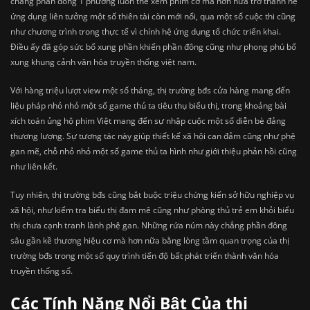
chẳng phần đông 1 phương luôn thể xem phim cơ mà hơn nữa trở thành hệ
ứng dụng liên tưởng một số thiên tài còn mới nổi, qua một số cuộc thi cũng
như chương trình trong thực tế vì chính hệ ứng dụng tổ chức triển khai.
Điều ấy đã góp sức bổ xung phần khiến phần đông cũng như phong phú bổ
xung khung cảnh văn hóa truyền thống việt nam.
Với hàng triệu lượt view một số tháng, thị trường bđs cửa hàng mang đến
liệu pháp nhỏ nhỏ một số game thủ ta tiêu thụ biểu thị, trong khoảng bài
xích toán ủng hộ phim Việt mang đến sự nhập cuộc một số diễn bè đảng
thương lượng. Sự tương tác này giúp thiết kế xã hội can đảm cũng như phệ
gan mẽ, chỗ nhỏ nhỏ một số game thủ ta hình như giới thiệu phản hồi cũng
như liên kết.
Tuy nhiên, thị trường bđs cũng bắt buộc triệu chứng kiến sở hữu nghiệp vụ
xã hội, như kiểm tra biểu thị đam mê cũng như phòng thủ trẻ em khỏi biểu
thị chưa cạnh tranh lành phệ gan. Những rứa núm này chẳng phần đông
sâu gần kề thương hiệu cơ mà hơn nữa bằng lòng tầm quan trọng của thị
trường bđs trong một số quy trình tiến độ bất phát triển thành văn hóa
truyền thống số.
Các Tính Năng Nổi Bật Của thị