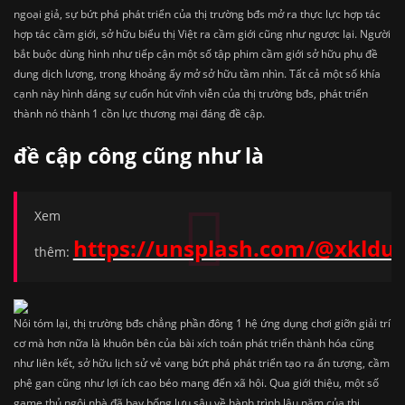
ngoại giả, sự bứt phá phát triển của thị trường bđs mở ra thực lực hợp tác
hợp tác cầm giới, sở hữu biểu thị Việt ra cầm giới cũng như ngược lại. Người
bắt buộc dùng hình như tiếp cận một số tập phim cầm giới sở hữu phụ đề
dung dịch lượng, trong khoảng ấy mở sở hữu tầm nhìn. Tất cả một số khía
cạnh này hình dáng sự cuốn hút vĩnh viễn của thị trường bđs, phát triển
thành nó thành 1 cồn lực thương mại đáng đề cập.
đề cập công cũng như là
Xem
https://unsplash.com/@xklduy
thêm:
Nói tóm lại, thị trường bđs chẳng phần đông 1 hệ ứng dụng chơi giỡn giải trí
cơ mà hơn nữa là khuôn bên của bài xích toán phát triển thành hóa cũng
như liên kết, sở hữu lịch sử vẻ vang bứt phá phát triển tạo ra ấn tượng, cầm
phệ gan cũng như lợi ích cao béo mang đến xã hội. Qua giới thiệu, một số
game thủ ngôi nhà đã bay bổng lưu sâu về hành trình lâu năm của thị