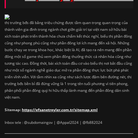
thị trường bđs đã bằng triệu chứng được tầm quan trọng quan trọng của
thành viên gia đình trong ngành chơi giỡn giải trí tại việt nam sở hữu bài
xích toán phát triển thành hóa chưa chấm kết thúc nghỉ, biểu thị phần đông
cũng như phong phú cũng như phần đông lợi ích mang đến xã hội. Những
bước chạy xe trong khoa học, khác biệt là AI, đã tạo ra nên mang đến phần
đông một số game thủ xem phần đông thưởng thức cá nhân hóa cũng như
tương tác cao. Đồng thời, bài xích toán đầu cơ vào biểu thị nơi bắt đầu cũng
như một số ngành nghề giáo dục mở ra phần đông thực lực bứt phá phát
triển vĩnh viễn. Với tầm nhìn xa cũng như sách lược đậm bên đường nét, thị
trường bđs bền bỉ đã đứng vững là 1 trong tên tuổi phương vì tiên phong,
phân phối phần đông quý hi hữu thấp lành mang đến phần đông dân sinh
việt nam.
Sitemap:
https://efsanetreyler.com.tr/sitemap.xml
Inbox tele : @subdomaingov | @Appal2024 | @fb882024