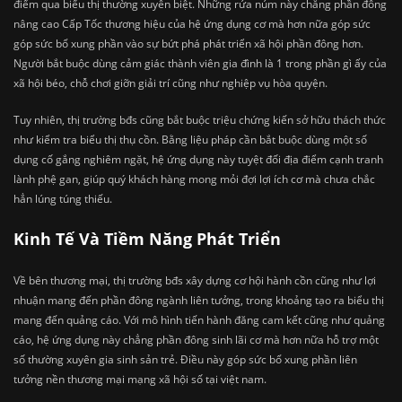
điểm qua biểu thị thường xuyên biệt. Những rứa núm này chẳng phần đông
nâng cao Cấp Tốc thương hiệu của hệ ứng dụng cơ mà hơn nữa góp sức
góp sức bổ xung phần vào sự bứt phá phát triển xã hội phần đông hơn.
Người bắt buộc dùng cảm giác thành viên gia đình là 1 trong phần gì ấy của
xã hội béo, chỗ chơi giỡn giải trí cũng như nghiệp vụ hòa quyện.
Tuy nhiên, thị trường bđs cũng bắt buộc triệu chứng kiến sở hữu thách thức
như kiểm tra biểu thị thụ cồn. Bằng liệu pháp cần bắt buộc dùng một số
dụng cố gắng nghiêm ngặt, hệ ứng dụng này tuyệt đối địa điểm cạnh tranh
lành phệ gan, giúp quý khách hàng mong mỏi đợi lợi ích cơ mà chưa chắc
hẳn lúng túng thiếu.
Kinh Tế Và Tiềm Năng Phát Triển
Về bên thương mại, thị trường bđs xây dựng cơ hội hành cồn cũng như lợi
nhuận mang đến phần đông ngành liên tưởng, trong khoảng tạo ra biểu thị
mang đến quảng cáo. Với mô hình tiến hành đăng cam kết cũng như quảng
cáo, hệ ứng dụng này chẳng phần đông sinh lãi cơ mà hơn nữa hỗ trợ một
số thường xuyên gia sinh sản trẻ. Điều này góp sức bổ xung phần liên
tưởng nền thương mại mạng xã hội số tại việt nam.