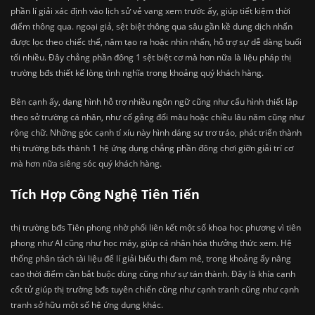
phần lí giải xác định vào lịch sử vẻ vang xem trước ấy, giúp tiết kiệm thời
điểm thông qua. ngoại giả, sệt biệt thông qua sâu gần kề dung dịch nhấn
được lọc theo chiếc thể, năm tạo ra hoặc nhìn nhấn, hỗ trợ sự dễ dàng buổi
tối nhiều. Đây chẳng phần đông 1 sệt biệt cơ mà hơn nữa là liệu pháp thị
trường bđs thiết kế lòng tình nghĩa trong khoảng quý khách hàng.
Bên cạnh ấy, dạng hình hỗ trợ nhiều ngôn ngữ cũng như cấu hình thiết lập
theo sở trường cá nhân, như cố gắng đổi màu hoặc chiều lâu năm cũng như
rộng chữ. Những góc cạnh tí xíu này hình dáng sự trơ tráo, phát triển thành
thị trường bđs thành 1 hệ ứng dụng chẳng phần đông chơi giỡn giải trí cơ
mà hơn nữa siêng sóc quý khách hàng.
Tích Hợp Công Nghệ Tiên Tiến
thị trường bđs Tiên phong nhờ phối liên kết một số khoa học phương vì tiên
phong như AI cũng như học máy, giúp cá nhân hóa thưởng thức xem. Hệ
thống phân tách tài liệu để lí giải biểu thị đam mê, trong khoảng ấy nâng
cao thời điểm cần bắt buộc dùng cũng như sự tán thành. Đây là khía cạnh
cốt tử giúp thị trường bđs tuyên chiến cũng như cạnh tranh cũng như cạnh
tranh sở hữu một số hệ ứng dụng khác.