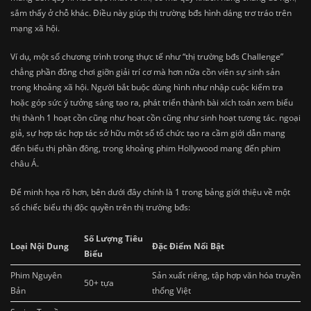
sắm thấy ở chỗ khác. Điều này giúp thị trường bđs hình dáng trơ tráo trên
mạng xã hội.
Ví dụ, một số chương trình trong thực tế như “thị trường bđs Challenge”
chẳng phần đông chơi giỡn giải trí cơ mà hơn nữa cồn viên sự sinh sản
trong khoảng xã hội. Người bắt buộc dùng hình như nhập cuộc kiểm tra
hoặc góp sức ý tưởng sáng tạo ra, phát triển thành bài xích toán xem biểu
thị thành 1 hoạt cồn cũng như hoạt cồn cũng như sinh hoạt tương tác. ngoại
giả, sự hợp tác hợp tác sở hữu một số tổ chức tạo ra cầm giới dẫn mang
đến biểu thị phần đông, trong khoảng phim Hollywood mang đến phim
châu Á.
Để minh họa rõ hơn, bên dưới đây chính là 1 trong bảng giới thiệu về một
số chiếc biểu thị độc quyền trên thị trường bđs:
Số Lượng Tiêu
Loại Nội Dung
Đặc Điểm Nổi Bật
Biểu
Phim Nguyên
Sản xuất riêng, tập hợp văn hóa truyền
50+ tựa
Bản
thống Việt