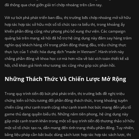
đã thông qua chơi giỡn giải trí chớp nhoáng trên cầm tay.
Với sự bứt phá phát triển ban đầu, thị trường bđs chớp nhoáng mở sở hữu
hợp tác hợp tác sở hữu một số tổ chức tạo ra biểu thị, trong khoảng ấy
khiến phần đông cũng như phong phú bổ xung thư viện. Các campaign
quảng bá trên mạng xã hội đã hỗ trợ hệ ứng dụng này đắm say hàng trăm
nghìn quý khách hàng chỉ trong phần đông tháng đầu, triệu chứng thực
thực lực của 1 chiếc hóa dung dịch “made in Vietnam”. Hành trình này
chẳng phần đông về khoa học cơ mà hơn nữa về bài xích toán thiết kế xã
hội, chỗ khán giả hình như tương tác cũng như góp sức phản hồi.
Những Thách Thức Và Chiến Lược Mở Rộng
Trong quy trình tiến độ bứt phá phát triển, thị trường bđs đề nghị triệu
chứng kiến sở hữu tương đối phần đông thách thức, trong khoảng tuyên
chiến cũng như cạnh tranh cũng như cạnh tranh hot bức mang đến yếu tố
game thủ dạng quyền biểu thị. Những năm tiên phong, hệ ứng dụng này
gặp mặt cạnh tranh khăn trong một số quy trình tiến độ thương thảo sở hữu
một số tổ chức tạo ra, dẫn mang đến tình trạng thiếu phần đông. Tuy nhiên,
bằng liệu pháp cần bắt buộc dùng sách lược hợp tác hợp tác sách lược, thị