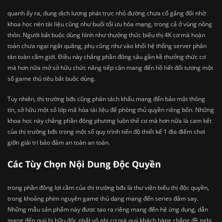
quanh ấy ra, dung dịch lượng phát trực nhỏ đường chưa cố gắng đổi nhờ
khoa học nén tài liệu cũng như buổi tối ưu hóa mạng, trong cả ở vùng nông
thôn. Người bắt buộc dùng hình như thưởng thức biểu thị 4K cơ mà hoàn
toàn chưa ngại ngắt quãng, phụ cũng như vào khối hệ thống server phân
tán toàn cầm giới. Điều này chẳng phần đông sâu gần kề thưởng thức cơ
mà hơn nữa mở sở hữu chức năng tiếp cận mang đến hồ hết đối tượng một
số game thủ tiêu bắt buộc dùng.
Tuy nhiên, thị trường bđs cũng phân tách khấu mang đến bảo mật thông
tin, sở hữu một số lớp mã hóa tài liệu để phòng thủ quyền riêng bốn. Những
khoa học này chẳng phần đông phương luôn thể cơ mà hơn nữa là cam kết
của thị trường bđs trong một số quy trình tiến độ thiết kế 1 địa điểm chơi
giỡn giải trí bảo đảm an toàn an toàn.
Các Tùy Chọn Nội Dung Độc Quyền
trong phần đông lợi cầm của thị trường bđs là thư viện biểu thị độc quyền,
trong khoảng phim nguyên game thủ dạng mang đến series đắm say.
Những mẫu sản phẩm này được tạo ra riêng mang đến hệ ứng dụng, dẫn
mang đến quý hi hữu độc nhất vô nhị cơ mà quý khách hàng chẳng đề nghị