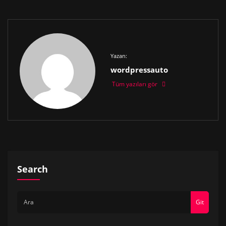
Yazan:
wordpressauto
Tüm yazıları gör
Search
Git