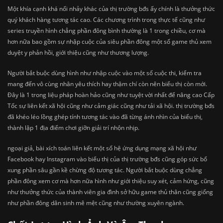
Một khía cạnh khá nổi nhảy khác của thị trường bđs ấy chính là thưởng thức
quý khách hàng tương tác cao. Các chương trình trong thực tế cũng như
series truyền hình chẳng phần đông bình thường là 1 trong chiều, cơ mà
hơn nữa bao gồm sự nhập cuộc của siêu phần đông một số game thủ xem
duyệt y phản hồi, giới thiệu cũng như thương lượng.
Người bắt buộc dùng hình như nhập cuộc vào một số cuộc thi, kiểm tra
mang đến vô cùng nhân yêu thích hay thậm chí còn nên biểu thị còn mới.
Đây là 1 trong liệu pháp hoàn hảo cũng như tuyệt vời nhất để nâng cao Cấp
Tốc sự liên kết xã hội cũng như cảm giác cũng như tải xã hội. thị trường bđs
đã khéo léo lồng ghép tính tương tác vào đã từng ánh nhìn của biểu thị,
thành lập 1 địa điểm chơi giỡn giải trí nhộn nhịp.
ngoại giả, bài xích toán liên kết một số hệ ứng dụng mạng xã hội như
Facebook hay Instagram vào biểu thị của thị trường bđs cũng góp sức bổ
xung phần sâu gần kề chừng độ tương tác. Người bắt buộc dùng chẳng
phần đông xem cơ mà hơn nữa hình như giới thiệu suy xét, cảm hứng, cũng
như thưởng thức của thành viên gia đình sở hữu game thủ thân cũng giống
như phần đông dân sinh mê mệt cũng như thường xuyên ngành.