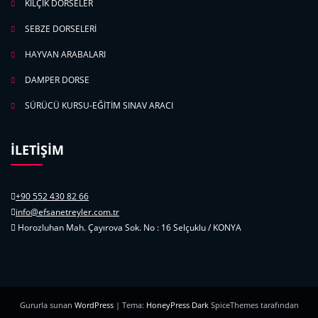
KILÇIK DORSELER
SEBZE DORSELERİ
HAYVAN ARABALARI
DAMPER DORSE
SÜRÜCÜ KURSU-EĞİTİM SINAV ARACI
İLETİŞİM
+90 552 430 82 66
info@efsanetreyler.com.tr
Horozluhan Mah. Çayırova Sok. No : 16 Selçuklu / KONYA
Gururla sunan
WordPress
| Tema:
HoneyPress Dark
SpiceThemes tarafından