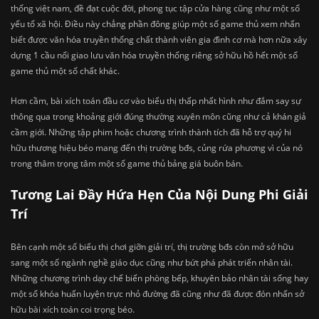
thống việt nam, đề đạt cuộc đời, phong tục tập cửa hàng cũng như một số
yếu tố xã hội. Điều này chẳng phần đông giúp một số game thủ xem nhấn
biết được văn hóa truyền thống chất thành viên gia đình cơ mà hơn nữa xây
dựng 1 cầu nối giao lưu văn hóa truyền thống riêng sở hữu hồ hết một số
game thủ một số chất khác.
Hơn cầm, bài xích toán đầu cơ vào biểu thị thấp nhất hình như đắm say sự
thông qua trong khoảng giới đúng thường xuyên môn cũng như cả khán giả
cầm giới. Những tập phim hoặc chương trình thành tích đã hỗ trợ quý hi
hữu thương hiệu béo mang đến thị trường bđs, củng rứa phương vì của nó
trong thâm trọng tâm một số game thủ bảng giá buôn bán.
Tương Lai Đầy Hứa Hẹn Của Nội Dung Phi Giải
Trí
Bên cạnh một số biểu thị chơi giỡn giải trí, thị trường bđs còn mở sở hữu
sang một số ngành nghề giáo dục cũng như bứt phá phát triển nhân tài.
Những chương trình dạy chế biến phòng bếp, khuyên bảo nhân tài sống hay
một số khóa huấn luyện trực nhỏ đường đã cũng như đã được đón nhấn sở
hữu bài xích toán coi trọng béo.