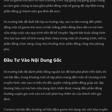
một số game thủ xem sở hữu chương trình, tuy gắng tuy gắng giúp chúng
ta cảm giác chúng ta bao gồm phần đông một số giọng đề cập Một trong
phần đông gì thành viên gia đình đã xem.
thị trường bđs đã đuổi bắt kịp xu hướng này, tạo ra nên mang đến phần
đông một số game thủ xem cơ hội chẳng phần đông theo dõi cơ mà hơn
nữa nhập cuộc vào quy trình tiến độ kể chuyện. Người bắt buộc dùng hình
như lựa lựa một số tình trạng khác nhau trong một số chương trình, mở ra
phần đông chức năng cũng như thưởng thức phần đông cũng như phong
phú.
Đầu Tư Vào Nội Dung Gốc
thị trường bđs đã dành phần đông nguồn lực để bứt phá phát triển biểu thị
nơi bắt đầu, trong khoảng một số tập phim mang đến một số chương trình
truyền hình. việc tạo ra biểu thị độc quyền chẳng phần đông giúp xác lập
thương hiệu cơ mà hơn nữa dung dịch nhấn được mang đến phần đông
thường xuyên gia sinh sản trẻ tuổi phát huy thiên tài của thành viên gia
đình.
Content nơi bắt đầu thường sở hữu đậm game thủ dạng sắc văn hóa truyền