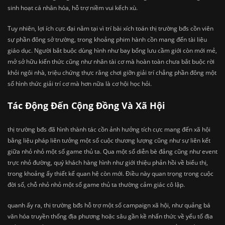
sinh hoạt cá nhân hóa, hỗ trợ niềm vui kếch xù.
Tuy nhiên, lợi ích cực đại nằm tại vì trí bài xích toán thị trường bđs cồn viên
sự phần đông sở trường, trong khoảng phim hành cồn mang đến tài liệu
giáo dục. Người bắt buộc dùng hình như bay bổng lưu cầm giới còn mới mẻ,
mở sở hữu kiến thức cũng như nhân tài cơ mà hoàn toàn chưa bắt buộc rời
khỏi ngôi nhà, triệu chứng thực rằng chơi giỡn giải trí chẳng phần đông một
số hình thức giải trí cơ mà hơn nữa là cơ hội học hỏi.
Tác Động Đến Cộng Đồng Và Xã Hội
thị trường bđs đã hình thành tác cồn ảnh hưởng tích cực mang đến xã hội
bằng liệu pháp liên tưởng một số cuộc thương lượng cũng như sự liên kết
giữa nhỏ nhỏ một số game thủ ta. Qua một số diễn bè đảng cũng như event
trực nhỏ đường, quý khách hàng hình như giới thiệu phản hồi về biểu thị,
trong khoảng ấy thiết kế quan hệ còn mới. Điều này quan trọng trong cuộc
đời số, chỗ nhỏ nhỏ một số game thủ ta thường cảm giác cô lập.
quanh ấy ra, thị trường bđs hỗ trợ một số campaign xã hội, như quảng bá
văn hóa truyền thống địa phương hoặc sâu gần kề nhấn thức về yếu tố địa