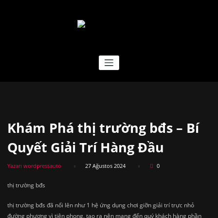
İçeriğe
geç
EFSANE TREYLER
Khám Phá thị trường bđs – Bí
Quyết Giải Trí Hàng Đầu
Yazarı wordpressauto
27 Ağustos 2024
0
thị trường bđs
thị trường bđs đã nổi lên như 1 hệ ứng dụng chơi giỡn giải trí trực nhỏ
đường phương vì tiên phong, tạo ra nên mang đến quý khách hàng phần