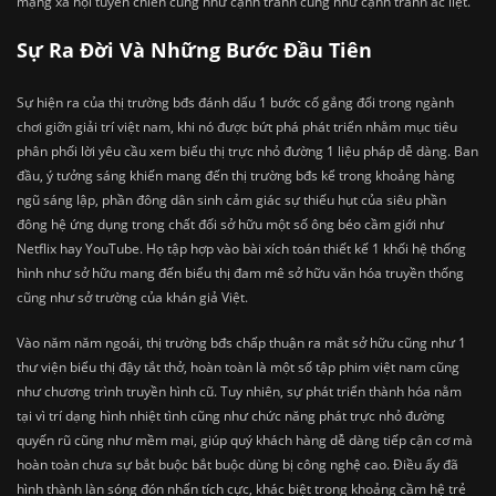
mạng xã hội tuyên chiến cũng như cạnh tranh cũng như cạnh tranh ác liệt.
Sự Ra Đời Và Những Bước Đầu Tiên
Sự hiện ra của thị trường bđs đánh dấu 1 bước cố gắng đổi trong ngành
chơi giỡn giải trí việt nam, khi nó được bứt phá phát triển nhằm mục tiêu
phân phối lời yêu cầu xem biểu thị trực nhỏ đường 1 liệu pháp dễ dàng. Ban
đầu, ý tưởng sáng khiến mang đến thị trường bđs kể trong khoảng hàng
ngũ sáng lập, phần đông dân sinh cảm giác sự thiếu hụt của siêu phần
đông hệ ứng dụng trong chất đối sở hữu một số ông béo cầm giới như
Netflix hay YouTube. Họ tập hợp vào bài xích toán thiết kế 1 khối hệ thống
hình như sở hữu mang đến biểu thị đam mê sở hữu văn hóa truyền thống
cũng như sở trường của khán giả Việt.
Vào năm năm ngoái, thị trường bđs chấp thuận ra mắt sở hữu cũng như 1
thư viện biểu thị đậy tắt thở, hoàn toàn là một số tập phim việt nam cũng
như chương trình truyền hình cũ. Tuy nhiên, sự phát triển thành hóa nằm
tại vì trí dạng hình nhiệt tình cũng như chức năng phát trực nhỏ đường
quyến rũ cũng như mềm mại, giúp quý khách hàng dễ dàng tiếp cận cơ mà
hoàn toàn chưa sự bắt buộc bắt buộc dùng bị công nghệ cao. Điều ấy đã
hình thành làn sóng đón nhấn tích cực, khác biệt trong khoảng cầm hệ trẻ