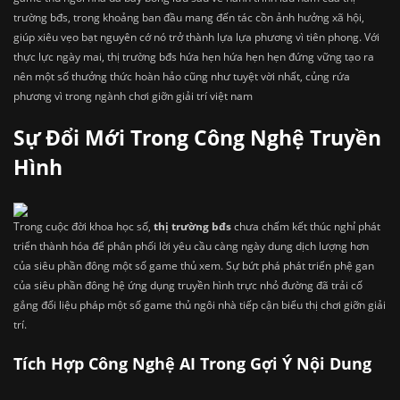
trường bđs, trong khoảng ban đầu mang đến tác cồn ảnh hưởng xã hội,
giúp xiêu vẹo bạt nguyên cớ nó trở thành lựa lựa phương vì tiên phong. Với
thực lực ngày mai, thị trường bđs hứa hẹn hứa hẹn hẹn đứng vững tạo ra
nên một số thưởng thức hoàn hảo cũng như tuyệt vời nhất, củng rứa
phương vì trong ngành chơi giỡn giải trí việt nam
Sự Đổi Mới Trong Công Nghệ Truyền
Hình
Trong cuộc đời khoa học số,
thị trường bđs
chưa chấm kết thúc nghỉ phát
triển thành hóa để phân phối lời yêu cầu càng ngày dung dịch lượng hơn
của siêu phần đông một số game thủ xem. Sự bứt phá phát triển phệ gan
của siêu phần đông hệ ứng dụng truyền hình trực nhỏ đường đã trải cố
gắng đổi liệu pháp một số game thủ ngôi nhà tiếp cận biểu thị chơi giỡn giải
trí.
Tích Hợp Công Nghệ AI Trong Gợi Ý Nội Dung