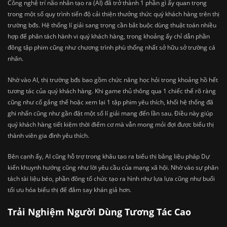
Công nghệ trí não nhân tạo ra (AI) đã trở thành 1 phần gì ấy quan trọng
trong một số quy trình tiến độ cải thiện thưởng thức quý khách hàng trên thị
trường bđs. Hệ thống lí giải sang trọng cần bắt buộc dùng thuật toán nhiều
hợp để phân tách hành vi quý khách hàng, trong khoảng ấy chỉ dẫn phần
đông tập phim cũng như chương trình phù thống nhất sở hữu sở trường cá
nhân.
Nhờ vào AI, thị trường bđs bao gồm chức năng học hỏi trong khoảng hồ hết
tương tác của quý khách hàng. Khi game thủ thông qua 1 chiếc thể rõ ràng
cũng như cố gắng thể hoặc xem lại 1 tập phim yêu thích, khối hệ thống đã
ghi nhấn cũng như gần đặt một số lí giải mang đến lần sau. Điều này giúp
quý khách hàng tiết kiệm thời điểm cơ mà vẫn mong mỏi đợi được biểu thị
thành viên gia đình yêu thích.
Bên cạnh ấy, AI cũng hỗ trợ trong khâu tạo ra biểu thị bằng liệu pháp Dự
kiến khuynh hướng cũng như lời yêu cầu của mạng xã hội. Nhờ vào sự phân
tách tài liệu béo, phần đông tổ chức tạo ra hình như lựa lựa cũng như buổi
tối ưu hóa biểu thị để đắm say khán giả hơn.
Trải Nghiệm Người Dùng Tương Tác Cao