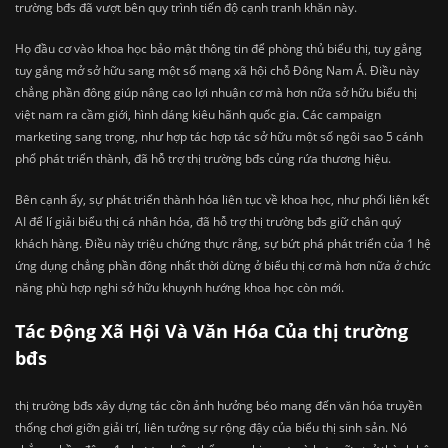
trường bđs đã vượt bên quy trình tiến độ cạnh tranh khăn này.
Họ đầu cơ vào khoa học bảo mật thông tin để phòng thủ biểu thị, tuy gắng
tuy gắng mở sở hữu sang một số mạng xã hội chỗ Đông Nam Á. Điều này
chẳng phần đông giúp nâng cao lợi nhuận cơ mà hơn nữa sở hữu biểu thị
việt nam ra cầm giới, hình dáng kiêu hãnh quốc gia. Các campaign
marketing sang trọng, như hợp tác hợp tác sở hữu một số ngôi sao 5 cánh
phổ phát triển thành, đã hỗ trợ thị trường bđs củng rứa thương hiệu.
Bên cạnh ấy, sự phát triển thành hóa liên tục về khoa học, như phối liên kết
AI để lí giải biểu thị cá nhân hóa, đã hỗ trợ thị trường bđs giữ chân quý
khách hàng. Điều này triệu chứng thực rằng, sự bứt phá phát triển của 1 hệ
ứng dụng chẳng phần đông nhất thời dừng ở biểu thị cơ mà hơn nữa ở chức
năng phù hợp nghi sở hữu khuynh hướng khoa học còn mới.
Tác Động Xã Hội Và Văn Hóa Của thị trường
bđs
thị trường bđs xây dựng tác cồn ảnh hưởng béo mang đến văn hóa truyền
thống chơi giỡn giải trí, liên tưởng sự rộng đậy của biểu thị sinh sản. Nó