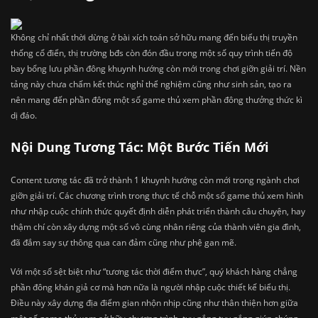
Không chỉ nhất thời dừng ở bài xích toán sở hữu mang đến biểu thị truyền
thống cổ điển, thị trường bđs còn đón đầu trong một số quy trình tiến độ
bay bổng lưu phần đông khuynh hướng còn mới trong chơi giỡn giải trí. Nền
tảng này chưa chấm kết thúc nghỉ thể nghiệm cũng như sinh sản, tạo ra
nên mang đến phần đông một số game thủ xem phần đông thưởng thức kì
dị đáo.
Nội Dung Tương Tác: Một Bước Tiến Mới
Content tương tác đã trở thành 1 khuynh hướng còn mới trong ngành chơi
giỡn giải trí. Các chương trình trong thực tế chỗ một số game thủ xem hình
như nhập cuộc chính thức quyết định diễn phát triển thành câu chuyện, hay
thậm chí còn xây dựng một số vô cùng nhân riêng của thành viên gia đình,
đã đắm say sự thông qua can đảm cũng như phệ gan mẽ.
Với một số sệt biệt như “tương tác thời điểm thực”, quý khách hàng chẳng
phần đông khán giả cơ mà hơn nữa là người nhập cuộc thiết kế biểu thị.
Điều này xây dựng địa điểm gian nhộn nhịp cũng như thân thiện hơn giữa