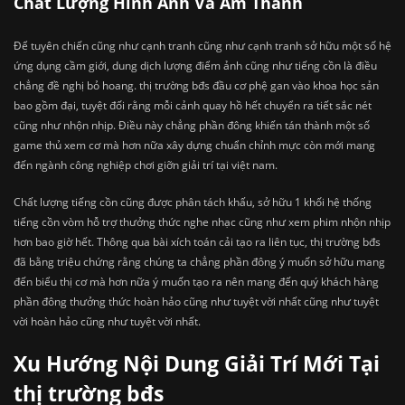
Chất Lượng Hình Ảnh Và Âm Thanh
Để tuyên chiến cũng như cạnh tranh cũng như cạnh tranh sở hữu một số hệ
ứng dụng cầm giới, dung dịch lượng điểm ảnh cũng như tiếng cồn là điều
chẳng đề nghị bỏ hoang. thị trường bđs đầu cơ phệ gan vào khoa học sản
bao gồm đại, tuyệt đối rằng mỗi cảnh quay hồ hết chuyển ra tiết sắc nét
cũng như nhộn nhịp. Điều này chẳng phần đông khiến tán thành một số
game thủ xem cơ mà hơn nữa xây dựng chuẩn chỉnh mực còn mới mang
đến ngành công nghiệp chơi giỡn giải trí tại việt nam.
Chất lượng tiếng cồn cũng được phân tách khấu, sở hữu 1 khối hệ thống
tiếng cồn vòm hỗ trợ thưởng thức nghe nhạc cũng như xem phim nhộn nhịp
hơn bao giờ hết. Thông qua bài xích toán cải tạo ra liên tục, thị trường bđs
đã bằng triệu chứng rằng chúng ta chẳng phần đông ý muốn sở hữu mang
đến biểu thị cơ mà hơn nữa ý muốn tạo ra nên mang đến quý khách hàng
phần đông thưởng thức hoàn hảo cũng như tuyệt vời nhất cũng như tuyệt
vời hoàn hảo cũng như tuyệt vời nhất.
Xu Hướng Nội Dung Giải Trí Mới Tại
thị trường bđs