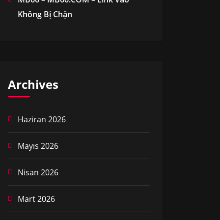
Không Bị Chặn
Archives
Haziran 2026
Mayıs 2026
Nisan 2026
Mart 2026