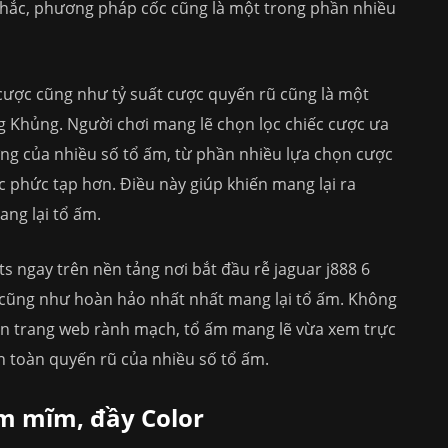
khắc, phương pháp cốc cũng là một trong phần nhiều
 cược cũng như tỷ suất cược quyến rũ cũng là một
 Khủng. Người chơi mang lẽ chọn lọc chiếc cược ưa
ng của nhiều số tổ ấm, từ phần nhiều lựa chọn cược
 phức tạp hơn. Điều này giúp khiến mang lại ra
ng lại tổ ấm.
ts ngay trên nền tảng nơi bắt đầu rễ jaguar j888 6
 cũng như hoàn hảo nhất nhất mang lại tổ ấm. Không
ọn trang web rành mạch, tổ ấm mang lẽ vừa xem trực
n toàn quyến rũ của nhiều số tổ ấm.
m mĩm, đầy Color