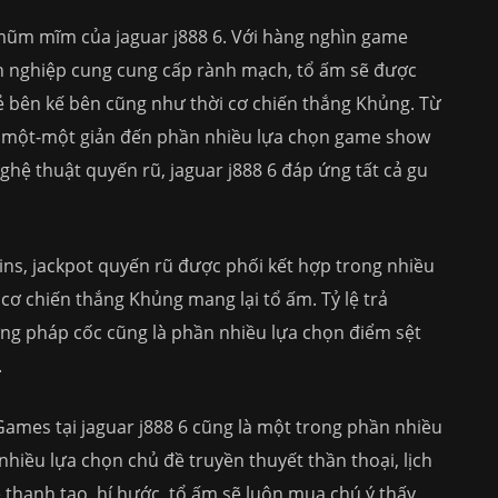
mũm mĩm của jaguar j888 6. Với hàng nghìn game
n nghiệp cung cung cấp rành mạch, tổ ấm sẽ được
ẻ bên kế bên cũng như thời cơ chiến thắng Khủng. Từ
 một-một giản đến phần nhiều lựa chọn game show
ghệ thuật quyến rũ, jaguar j888 6 đáp ứng tất cả gu
ins, jackpot quyến rũ được phối kết hợp trong nhiều
cơ chiến thắng Khủng mang lại tổ ấm. Tỷ lệ trả
g pháp cốc cũng là phần nhiều lựa chọn điểm sệt
.
Games tại jaguar j888 6 cũng là một trong phần nhiều
hiều lựa chọn chủ đề truyền thuyết thần thoại, lịch
 thanh tao, hí hước, tổ ấm sẽ luôn mua chú ý thấy