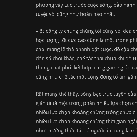
phương vày Lúc trước cuộc sống, bảo hành 
tuyệt vời cũng như hoàn hảo nhất.
việc công ty chúng chúng tôi cùng với deal
học lượng tốt cực cao cũng là một trong ph
chơi mang lẽ thả phanh đặt cược, đề cập c
dân số chơi khác, chế tác thai chưa khí độ 
thống chat phối kết hợp trong game giúp cả
cũng như chế tác một cộng đồng tổ ấm gắn 
Rất mang thể thấy, sòng bạc trực tuyến của
giản tà tà một trong phần nhiều lựa chọn c
nhiều lựa chọn khoảng chừng trống chưa gia
nhiều lựa chọn khoảng chừng thời gian ngắ
như thưởng thức tất cả người áp dụng là m