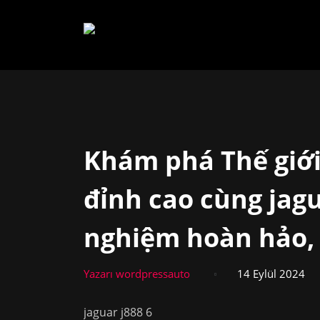
İçeriğe
geç
EFSANE T
Khám phá Thế giới 
đỉnh cao cùng jagu
nghiệm hoàn hảo, 
Yazarı wordpressauto
14 Eylül 2024
jaguar j888 6