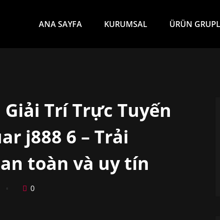
ANA SAYFA
KURUMSAL
ÜRÜN GRUPL
REYLER
Giải Trí Trực Tuyến
ar j888 6 – Trải
an toàn và uy tín
0