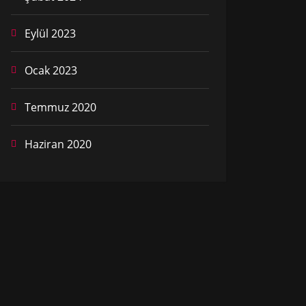
Eylül 2023
Ocak 2023
Temmuz 2020
Haziran 2020