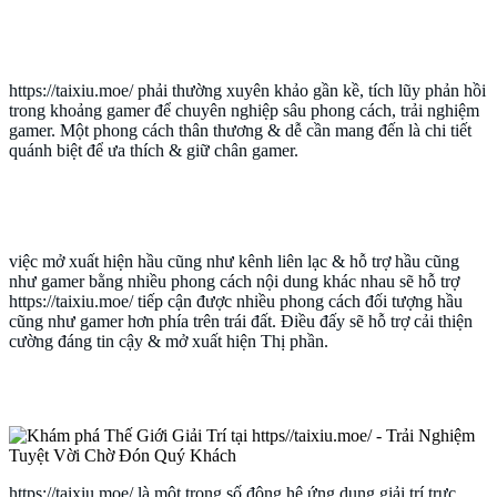
Tối ưu hóa trải nghiệm gamer & chuyên nghiệp sâu
phong cách
https://taixiu.moe/ phải thường xuyên khảo gần kề, tích lũy phản hồi
trong khoảng gamer để chuyên nghiệp sâu phong cách, trải nghiệm
gamer. Một phong cách thân thương & dễ cần mang đến là chi tiết
quánh biệt để ưa thích & giữ chân gamer.
Mở rộng hầu cũng như kênh liên lạc & hỗ trợ hầu
cũng như gamer nhiều nội dung
việc mở xuất hiện hầu cũng như kênh liên lạc & hỗ trợ hầu cũng
như gamer bằng nhiều phong cách nội dung khác nhau sẽ hỗ trợ
https://taixiu.moe/ tiếp cận được nhiều phong cách đối tượng hầu
cũng như gamer hơn phía trên trái đất. Điều đấy sẽ hỗ trợ cải thiện
cường đáng tin cậy & mở xuất hiện Thị phần.
kết luận
https://taixiu.moe/ là một trong số đông hệ ứng dụng giải trí trực