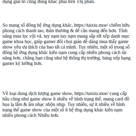
dụng giải trí cũng đúng khác phía trên Thị phần.
So sánh về tài năng & phong cách
So mang số đông hệ ứng dụng khác, https://taixiu.moe/ chiếm hữu
phong cách thanh tao, thân thương & dễ cần mang đến hơn. Tính
năng mua lọc vội vã, tuy nạm tuy nạm mang sắp tới xếp danh mục
game khoa học, giúp gamer đối chọi giản dễ dàng mua thấy game
show yêu ưa thích của bao tất cả mình. Tuy nhiên, một số trong số
đông hệ ứng dụng khác kiên nạm cung cấp nhiều phong cách tài
năng hơn, chẳng hạn cũng như hệ thống thị trường, bảng xếp hạng
gamer kỹ lưỡng hơn.
So sánh loại dung dịch lượng lượng game show &
sự ít nhiều
Về loại dung dịch lượng game show, https://taixiu.moe/ cung cấp
hầu cũng như game show ít nhiều về hình trạng thể, mang card đồ
họa lạ lẫm & âm nhạc nhộn nhịp. Tuy nhiên, sự ít nhiều về hình
trạng thể game show của một số ít hệ ứng dụng khác kiên nạm
nhiều phong cách Nhiều hơn.
So sánh về hệ thống bảo mật & hỗ trợ hầu cũng
như gamer