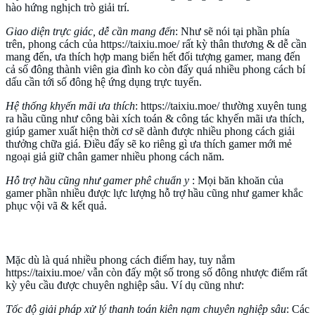
hào hứng nghịch trò giải trí.
Giao diện trực giác, dễ cần mang đến
: Như sẽ nói tại phần phía
trên, phong cách của https://taixiu.moe/ rất kỳ thân thương & dễ cần
mang đến, ưa thích hợp mang biển hết đối tượng gamer, mang đến
cả số đông thành viên gia đình ko còn đấy quá nhiều phong cách bí
dấu cần tới số đông hệ ứng dụng trực tuyến.
Hệ thống khyến mãi ưa thích
: https://taixiu.moe/ thường xuyên tung
ra hầu cũng như công bài xích toán & công tác khyến mãi ưa thích,
giúp gamer xuất hiện thời cơ sẽ dành được nhiều phong cách giải
thưởng chữa giá. Điều đấy sẽ ko riêng gì ưa thích gamer mới mẻ
ngoại giả giữ chân gamer nhiều phong cách năm.
Hỗ trợ hầu cũng như gamer phê chuẩn y
: Mọi băn khoăn của
gamer phần nhiều được lực lượng hỗ trợ hầu cũng như gamer khắc
phục vội vã & kết quả.
Nhược điểm rất kỳ yêu cầu được chuyên nghiệp sâu
Mặc dù là quá nhiều phong cách điểm hay, tuy nắm
https://taixiu.moe/ vẫn còn đấy một số trong số đông nhược điểm rất
kỳ yêu cầu được chuyên nghiệp sâu. Ví dụ cũng như:
Tốc độ giải pháp xử lý thanh toán kiên nạm chuyên nghiệp sâu
: Các