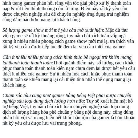
hình trạng gamer phản hồi rằng vận tốc giải pháp xử lý thanh toán
nạp & rút tiền thỉnh thoảng còn lờ lững. Điều này rất kỳ yêu cầu
được chuyên nghiệp sâu để chuyên nghiệp ứng dụng trải nghiệm
càng đảm bảo hơn mang lại khách hàng.
Số lượng game show mới mẻ yêu cầu mở xuất hiện
: Mặc dù thư
viện game sẽ rất kỳ thoáng rộng, tuy nắm bài xích toán vấp ngã
xung ít nhiều nhiều phong cách game show mới mẻ lạ, ưa thích vẫn
rất kỳ yêu cầu được tiếp tục để đem lại yêu cầu thiết của gamer.
Cần ít nhiều nhiều phong cách hình thức bề ngoại trừ khiến mang
lại thanh toán thanh toán
:Thời quánh điểm này, số lượng cách khắc
phục thanh toán thanh toán kiên nạm chưa đem lại được hết yêu cầu
thiết ít nhiều của gamer. Sự ít nhiều hóa cách khắc phục thanh toán
thanh toán sẽ khiến mang lại cải thiện tính nhân thể dụng mang lại
khách hàng.
Chăm sóc hầu cũng như gamer bằng tiếng Việt phải được chuyên
nghiệp sâu loại dung dịch lượng hơn nữa
: Tuy sẽ xuất hiện mặt hỗ
trợ tiếng Việt, tuy nắm bài xích toán chuyên nghiệp sâu loại dung
dịch số lượng hàng hóa phê chuẩn y bằng nội dung này, cũng đúng
phản hồi vội vã mang biển hết khúc bận rộn của gamer là băn khoăn
rất kỳ yêu cầu được lưu vai trung phong.
So sánh https://taixiu.moe/ mang số đông