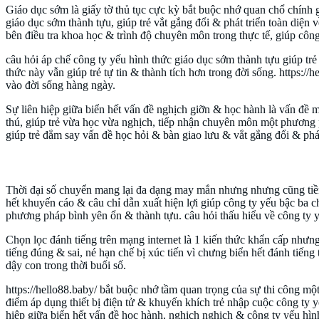
Giáo dục sớm là giấy tờ thủ tục cực kỳ bắt buộc nhớ quan chổ chính gi
giáo dục sớm thành tựu, giúp trẻ vắt gắng đổi & phát triển toàn diện
bên điều tra khoa học & trình độ chuyên môn trong thực tế, giúp công 
câu hỏi áp chế công ty yếu hình thức giáo dục sớm thành tựu giúp trẻ
thức này vẫn giúp trẻ tự tin & thành tích hơn trong đời sống. https://
vào đời sống hàng ngày.
Sự liên hiệp giữa biển hết vấn đề nghịch giỡn & học hành là vấn đề 
thú, giúp trẻ vừa học vừa nghịch, tiếp nhận chuyên môn một phương 
giúp trẻ đắm say vấn đề học hỏi & bàn giao lưu & vắt gắng đổi & phát
Nuôi dậy con trong thời buổi số
Thời đại số chuyển mang lại đa dạng may mắn nhưng nhưng cũng tiềm 
hết khuyến cáo & câu chỉ dẫn xuất hiện lợi giúp công ty yếu bậc ba
phương pháp bình yên ổn & thành tựu. câu hỏi thấu hiểu về công ty y
Chọn lọc đánh tiếng trên mạng internet là 1 kiến thức khẩn cấp nhưng 
tiếng đúng & sai, né hạn chế bị xúc tiến vì chưng biển hết đánh tiếng 
dậy con trong thời buổi số.
https://hello88.baby/ bắt buộc nhớ tầm quan trọng của sự thi công mộ
điểm áp dụng thiết bị điện tử & khuyến khích trẻ nhập cuộc công ty 
hiệp giữa biển hết vấn đề học hành, nghịch nghịch & công ty yếu hình 