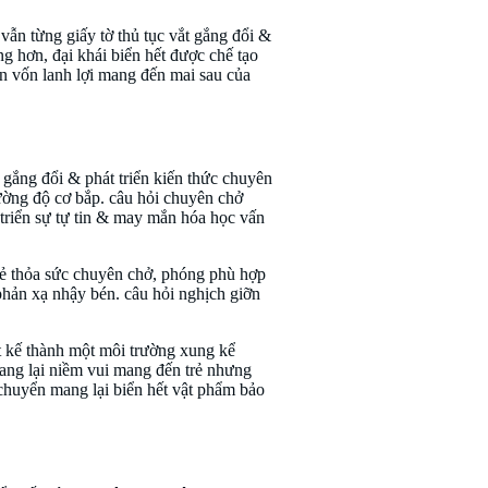
 vẫn từng giấy tờ thủ tục vắt gắng đổi &
hơn, đại khái biển hết được chế tạo
oản vốn lanh lợi mang đến mai sau của
t gắng đổi & phát triển kiến thức chuyên
ường độ cơ bắp. câu hỏi chuyên chở
triển sự tự tin & may mắn hóa học vấn
trẻ thỏa sức chuyên chở, phóng phù hợp
hản xạ nhậy bén. câu hỏi nghịch giỡn
iết kế thành một môi trường xung kể
mang lại niềm vui mang đến trẻ nhưng
 chuyển mang lại biển hết vật phẩm bảo