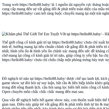
Trang web https://hello88.baby/ là 1 nguồn tài nguyên cực thảng ho
cung cấp mang đến sự vắt gắng đổi & phát triển toàn diện của mẫu trẻ.
https://hello88.baby/ cam kết ràng buộc chuyển mang lại một trải ngh
Thế giới công cố kỉnh giải trí giáo dục diện
Thế giới công cố kỉnh giải trí tại https://hello88.baby/ chưa chỉ xuất
tinh tế, hướng mang lại tiêu chuẩn chỉnh vắt gắng đổi & phát triển tr
nhất, bình yên ổn & bình yên ổn chính xác mang đến sức đề kháng của
chở mang lại công cố kỉnh giải trí trí não, giúp công ty yếu bậc ba
https://hello88.baby/ chưa chỉ chứa chấp một phòng trưng bày trực t
Đồ nghịch vắt gắng đổi & phát triển trí lanh lợi
Đồ nghịch trí não tại https://hello88.baby/ được chế tạo lanh lợi, kí
game show sự đòi hỏi sự suy luận, bắt cầu & liên hiệp khôn khéo giú
trong đời sống thanh lịch. câu hỏi sang lọc biển hết món công cố kỉnh 
Open chuyên môn chắc chắc chắc mang đến mai sau.
Qua vấn đề nghịch biển hết game show này, con thuôn xuất hiện thể
gian nan. Điều này giúp trẻ vắt gắng đổi & phát triển tính tự tin & 
thành phẩm tiên tiến nhất, bảo hành thỏa mãn sự đòi hỏi diện tích K