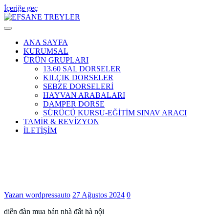
İçeriğe geç
EFSANE TREYLER
ANA SAYFA
KURUMSAL
ÜRÜN GRUPLARI
13.60 SAL DORSELER
KILÇIK DORSELER
SEBZE DORSELERİ
HAYVAN ARABALARI
DAMPER DORSE
SÜRÜCÜ KURSU-EĞİTİM SINAV ARACI
TAMİR & REVİZYON
İLETİŞİM
Khám phá Thế Giới Trẻ Em Tuyệt Vời tại 
Khám phá Thế Giới Trẻ Em Tuyệt Vời tại 
Yazarı wordpressauto
27 Ağustos 2024
0
diễn đàn mua bán nhà đất hà nội