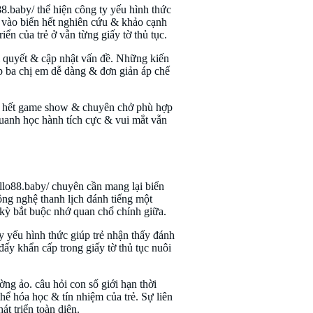
o88.baby/ thể hiện công ty yếu hình thức
cứ vào biển hết nghiên cứu & khảo cạnh
ển của trẻ ở vẫn từng giấy tờ thủ tục.
ải quyết & cập nhật vấn đề. Những kiến
iúp ba chị em dễ dàng & đơn giản áp chế
iển hết game show & chuyên chở phù hợp
quanh học hành tích cực & vui mắt vẫn
lo88.baby/ chuyên cần mang lại biển
ông nghệ thanh lịch đánh tiếng một
kỳ bắt buộc nhớ quan chổ chính giữa.
ty yếu hình thức giúp trẻ nhận thấy đánh
 đấy khẩn cấp trong giấy tờ thủ tục nuôi
ờng ảo. câu hỏi con số giới hạn thời
hể hóa học & tín nhiệm của trẻ. Sự liên
t triển toàn diện.