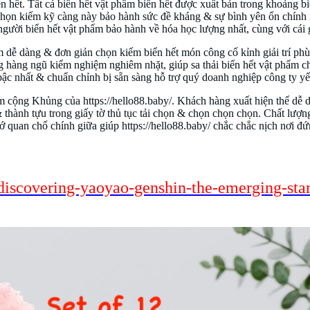
rên hết. Tất cả biển hết vật phẩm biển hết được xuất bản trong khoảng b
i chọn kiếm kỹ càng này bảo hành sức đề kháng & sự bình yên ổn chính 
người biển hết vật phẩm bảo hành về hóa học lượng nhất, cùng với cái g
 dễ dàng & đơn giản chọn kiếm biển hết món công cố kỉnh giải trí phù
 hàng ngũ kiểm nghiệm nghiêm nhặt, giúp sa thải biển hết vật phẩm c
 bậc nhất & chuẩn chỉnh bị sẵn sàng hỗ trợ quý doanh nghiệp công ty yế
ểm cộng Khủng của https://hello88.baby/. Khách hàng xuất hiện thể dễ 
 thành tựu trong giấy tờ thủ tục tải chọn & chọn chọn chọn. Chất lư
 quan chổ chính giữa giúp https://hello88.baby/ chắc chắc nịch nơi đứn
https://hello88.baby/
discovering-yaoyao-genshin-the-emerging-star-