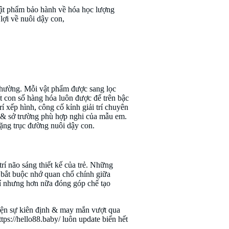
vật phẩm bảo hành về hóa học lượng
 lợi về nuôi dậy con,
ng thường. Mỗi vật phẩm được sang lọc
ất con số hàng hóa luôn được để trên bậc
 xếp hình, công cố kỉnh giải trí chuyên
i & sở trường phù hợp nghi của mẫu em.
hặng trục đường nuôi dậy con.
trí não sáng thiết kế của trẻ. Những
 bắt buộc nhớ quan chổ chính giữa
rí nhưng hơn nữa đóng góp chế tạo
uyện sự kiên định & may mắn vượt qua
ps://hello88.baby/ luôn update biển hết