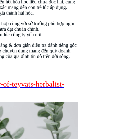
iển hết hóa học liệu chưa độc hại, cung
xác mang đến con trẻ lúc áp dụng.
iá thành hài hòa.
 hợp cùng với sở trường phù hợp nghi
hưa đạt chuẩn chỉnh.
u lúc công ty yếu nơi.
dàng & đơn giản điều tra đánh tiếng góc
ợng chuyên dụng mang đến quý doanh
g của gia đình tín đồ trên đời sống.
of-teyvats-herbalist-