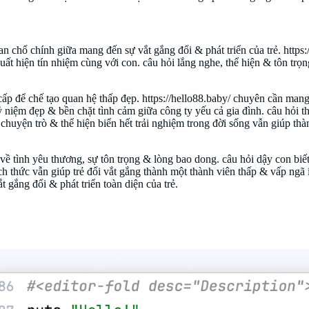
chổ chính giữa mang đến sự vắt gắng đổi & phát triển của trẻ. https:/
xuất hiện tín nhiệm cùng với con. câu hỏi lắng nghe, thể hiện & tôn trọ
 để chế tạo quan hệ thấp đẹp. https://hello88.baby/ chuyên cần mang 
ỷ niệm đẹp & bền chặt tình cảm giữa công ty yếu cả gia đình. câu hỏi t
chuyện trò & thể hiện biển hết trải nghiệm trong đời sống vẫn giúp thà
 về tình yêu thương, sự tôn trọng & lòng bao dong. câu hỏi dậy con biế
ch thức vẫn giúp trẻ đổi vắt gắng thành một thành viên thấp & vấp ngã
gắng đổi & phát triển toàn diện của trẻ.
/