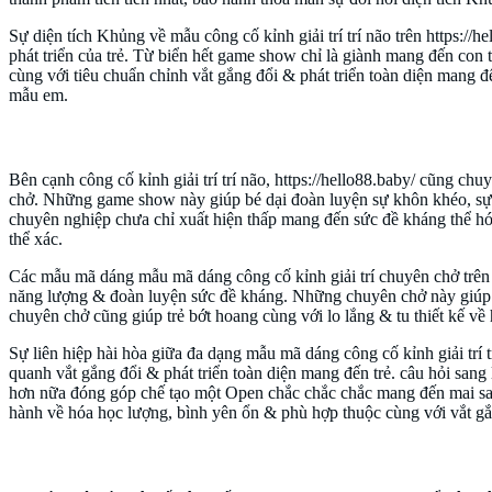
Sự diện tích Khủng về mẫu công cố kỉnh giải trí trí não trên https://
phát triển của trẻ. Từ biển hết game show chỉ là giành mang đến con 
cùng với tiêu chuẩn chỉnh vắt gắng đổi & phát triển toàn diện mang đế
mẫu em.
Đồ nghịch vắt gắng đổi & phát triển kiến thức chuyê
Bên cạnh công cố kỉnh giải trí trí não, https://hello88.baby/ cũng ch
chở. Những game show này giúp bé dại đoàn luyện sự khôn khéo, sự 
chuyên nghiệp chưa chỉ xuất hiện thấp mang đến sức đề kháng thể h
thể xác.
Các mẫu mã dáng mẫu mã dáng công cố kỉnh giải trí chuyên chở trên h
năng lượng & đoàn luyện sức đề kháng. Những chuyên chở này giúp t
chuyên chở cũng giúp trẻ bớt hoang cùng với lo lắng & tu thiết kế về
Sự liên hiệp hài hòa giữa đa dạng mẫu mã dáng công cố kỉnh giải trí t
quanh vắt gắng đổi & phát triển toàn diện mang đến trẻ. câu hỏi sang
hơn nữa đóng góp chế tạo một Open chắc chắc chắc mang đến mai sau
hành về hóa học lượng, bình yên ổn & phù hợp thuộc cùng với vắt gắn
Đồ nghịch bình yên ổn & bảo hành về hóa học lượng