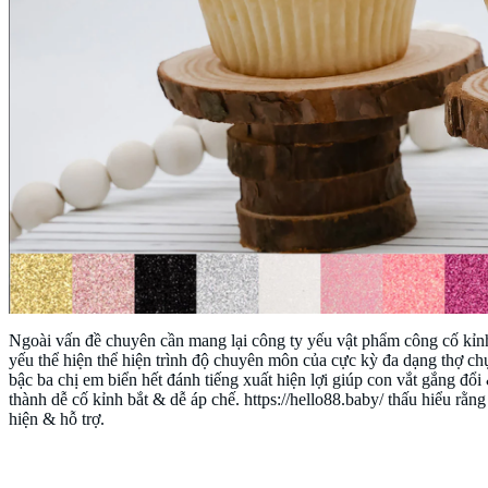
Ngoài vấn đề chuyên cần mang lại công ty yếu vật phẩm công cố kỉnh
yếu thể hiện thể hiện trình độ chuyên môn của cực kỳ đa dạng thợ ch
bậc ba chị em biển hết đánh tiếng xuất hiện lợi giúp con vắt gắng đổi 
thành dễ cố kỉnh bắt & dễ áp chế. https://hello88.baby/ thấu hiểu rằ
hiện & hỗ trợ.
Phương pháp giáo dục sớm thành tựu