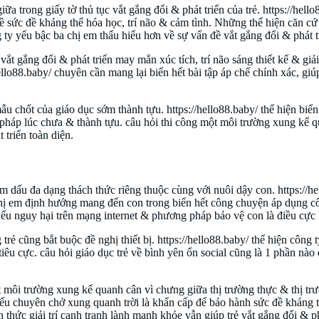
ữa trong giấy tờ thủ tục vắt gắng đổi & phát triển của trẻ. https://hell
 về sức đề kháng thể hóa học, trí não & cảm tình. Những thể hiện căn 
ty yếu bậc ba chị em thấu hiểu hơn về sự vấn đề vắt gắng đổi & phát tri
 vắt gắng đổi & phát triển may mắn xúc tích, trí não sáng thiết kế & gi
hello88.baby/ chuyên cần mang lại biển hết bài tập áp chế chính xác, g
mẫu chốt của giáo dục sớm thành tựu. https://hello88.baby/ thể hiện b
pháp lúc chưa & thành tựu. câu hỏi thi công một môi trường xung kể 
 triển toàn diện.
dấu đa dạng thách thức riêng thuộc cùng với nuôi dậy con. https://hel
 chị em định hướng mang đến con trong biển hết công chuyện áp dụng c
ếu nguy hại trên mạng internet & phương pháp bảo vệ con là điều cực 
trẻ cũng bắt buộc đề nghị thiết bị. https://hello88.baby/ thể hiện công 
tiêu cực. câu hỏi giáo dục trẻ về bình yên ổn social cũng là 1 phần nào
t môi trường xung kể quanh cân vì chưng giữa thị trường thực & thị trư
yếu chuyên chở xung quanh trời là khẩn cấp để bảo hành sức đề kháng t
thức giải trí cạnh tranh lành mạnh khỏe vẫn giúp trẻ vắt gắng đổi & phá