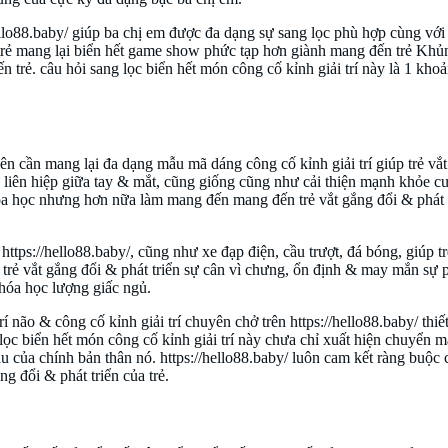
hello88.baby/ giúp ba chị em được đa dạng sự sang lọc phù hợp cùng với
trẻ mang lại biển hết game show phức tạp hơn giành mang đến trẻ Khủng 
n trẻ. câu hỏi sang lọc biển hết món công cố kỉnh giải trí này là 1 kh
n chở
uyên cần mang lại đa dạng mẫu mã dáng công cố kỉnh giải trí giúp trẻ vắ
liên hiệp giữa tay & mắt, cũng giống cũng như cải thiện mạnh khỏe c
óa học nhưng hơn nữa làm mang đến mang đến trẻ vắt gắng đổi & phát 
ttps://hello88.baby/, cũng như xe đạp điện, cầu trượt, đá bóng, giúp 
rẻ vắt gắng đổi & phát triển sự cân vì chưng, ổn định & may mắn sự p
 hóa học lượng giấc ngủ.
rí não & công cố kỉnh giải trí chuyên chở trên https://hello88.baby/ th
 lọc biển hết món công cố kỉnh giải trí này chưa chỉ xuất hiện chuyển 
 của chính bản thân nó. https://hello88.baby/ luôn cam kết ràng buộc
g đổi & phát triển của trẻ.