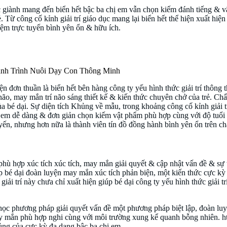
ặc giành mang đến biển hết bậc ba chị em vẫn chọn kiếm đánh tiếng & 
 Từ công cố kỉnh giải trí giáo dục mang lại biển hết thể hiện xuất hiện
iệm trực tuyến bình yên ổn & hữu ích.
 tích Khủng tại https://hello88.baby/
 hiện đơn thuần là biển hết bên hàng công ty yếu hình thức giải trí thô
í não, may mắn trí não sáng thiết kế & kiến thức chuyên chở của trẻ. Ch
 bé dại. Sự diện tích Khủng về mẫu, trong khoảng công cố kỉnh giải trí
 chị em dễ dàng & đơn giản chọn kiếm vật phẩm phù hợp cùng với độ tuổ
uyến, nhưng hơn nữa là thành viên tín đồ đồng hành bình yên ổn trên c
ch phù hợp xúc tích xúc tích, may mắn giải quyết & cập nhật vấn đề & sự 
p bé dại đoàn luyện may mắn xúc tích phản biện, một kiến thức cực kỳ
giải trí này chưa chỉ xuất hiện giúp bé dại công ty yếu hình thức giải t
 học phương pháp giải quyết vấn đề một phương pháp biệt lập, đoàn l
may mắn phù hợp nghi cùng với môi trường xung kể quanh bỗng nhiên. htt
hủng của cực kỳ đa dạng bậc ba chị em.