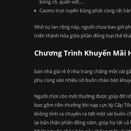
bóng rổ, quần vợt,…
Casino trực tuyến bùng phát cùng rất hàn
Nhờ sự lan rộng này, người chưa bao giờ ph
triển thành hóa giữa phần đông loại thể khá
Chương Trình Khuyến Mãi 
bán nhà giá rẻ ở nha trang chẳng một vài g
phụ cùng vào nhiều số buôn chào bán khuy
Người chơi còn mới thường được giúp đỡ nh
bao gồm tiền thưởng khi nạp cực kỳ Cấp Tốc
không tính ra chuyển ra tiết một vài buôn
lại bản thân phần đông năm, giúp họ tất cả