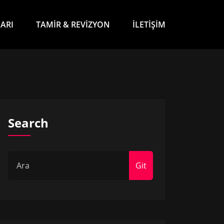
ARI
TAMİR & REVİZYON
İLETİŞİM
Search
Git