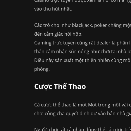
Casino trực tuyến được xem là nơi cơ mà n
vào thu hút nhất.
Các trò chơi như blackjack, poker chẳng mộ
đến cảm giác hồi hộp.
Gaming trực tuyến cùng rất dealer là phần l
thân cảm nhận sức nóng như chơi tại nhà lo
Điều này sản xuất một thiên nhiên cùng môi
phỏng.
Cược Thể Thao
Cá cược thể thao là một Một trong một vài c
chơi công cha quyết định dự vào bán nhà gi
Người chơi tất cả phần đông thể cá cược trê