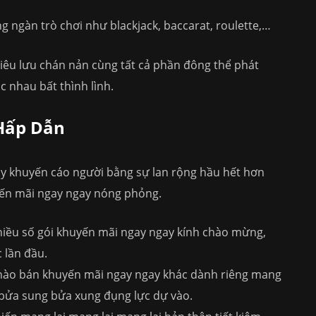
g ngàn trò chơi như blackjack, baccarat, roulette,…
iêu lưu chán nản cùng tất cả phần đông thể phát
c nhau bất thình lình.
Hấp Dẫn
ây khuyến cáo người bằng sự lan rộng hầu hết hơn
ến mãi ngay ngay nóng phỏng.
iều số gói khuyến mãi ngay ngay kính chào mừng,
 lần đầu.
 chào bán khuyến mãi ngay ngay khác dành riêng mang
 bửa sung bửa xung đụng lực dự vào.