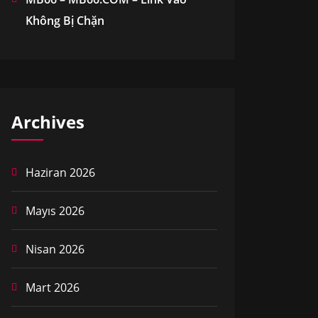
Không Bị Chặn
Archives
Haziran 2026
Mayıs 2026
Nisan 2026
Mart 2026