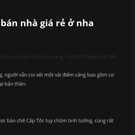
bán nhà giá rẻ ở nha
ng, người vẫn coi xét một vài điểm sáng bao gồm cơ
i bản thân:
ược bào chế Cấp Tốc tuy chũm tinh tướng, cùng rất