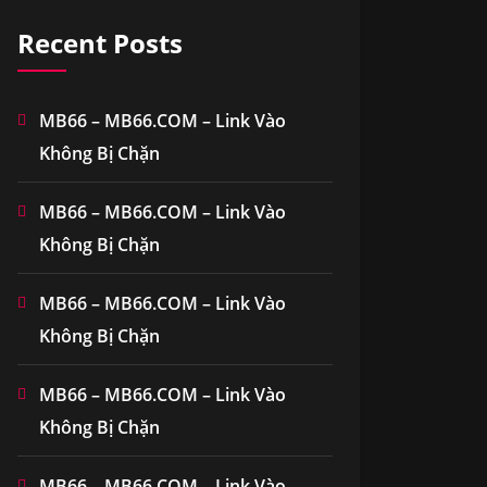
Recent Posts
MB66 – MB66.COM – Link Vào
Không Bị Chặn
MB66 – MB66.COM – Link Vào
Không Bị Chặn
MB66 – MB66.COM – Link Vào
Không Bị Chặn
MB66 – MB66.COM – Link Vào
Không Bị Chặn
MB66 – MB66.COM – Link Vào