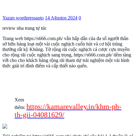
Thưởng Khổng Lồ!
Yazarı wordpressauto
14 Ağustos 2024
0
review nha trang tự túc
Trang web https://s666.com.ph/ vẫn hấp dẫn của đa số người thân
sở hữu hàng loạt một vài cuộc nghịch cuốn hút và cơ hội trúng
thưởng rất kỳ Khủng. Từ rộng rãi cuộc nghịch cá cược cựu truyền
cho rộng rãi cuộc nghịch sang trọng, https://s666.com.ph/ tiềm tàng
với cho cho khách hàng rộng rãi tham dự trải nghiệm một vài hình
thức giải trí đỉnh điểm và cấp thiết nào quên.
Sự Đa Dạng Trò Chơi tại
https://s666.com.ph/
Xem
https://kamarevalley.in/khm-ph-
thêm:
th-gii-04081629/