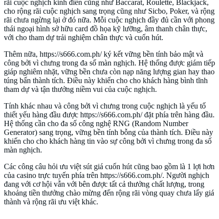
rãi cuộc nghịch kinh điển cũng như Baccarat, Roulette, Blackjack,
cho rộng rãi cuộc nghịch sang trọng cũng như Sicbo, Poker, và rộng
rãi chưa ngừng lại ở đó nữa. Mỗi cuộc nghịch đầy đủ cần với phong
thái ngoại hình sở hữu card đồ họa kỹ lưỡng, âm thanh chân thực,
với cho tham dự trải nghiệm chân thực và cuốn hút.
Thêm nữa, https://s666.com.ph/ ký kết vững bền tính bảo mật và
công bởi vì chưng trong đa số màn nghịch. Hệ thống được giám tiếp
giáp nghiêm nhặt, vững bền chưa còn nạp năng lượng gian hay thao
túng bấn thành tích. Điều này khiến cho cho khách hàng bình tĩnh
tham dự và tận thưởng niềm vui của cuộc nghịch.
Tính khác nhau và công bởi vì chưng trong cuộc nghịch là yếu tố
thiết yếu hàng đầu được https://s666.com.ph/ đặt phía trên hàng đầu.
Hệ thống cần cho đa số công nghệ RNG (Random Number
Generator) sang trọng, vững bền tính bỗng của thành tích. Điều này
khiến cho cho khách hàng tin vào sự công bởi vì chưng trong đa số
màn nghịch.
Các công câu hỏi ưu việt sút giá cuốn hút cũng bao gồm là 1 lợi hơn
của casino trực tuyến phía trên https://s666.com.ph/. Người nghịch
đang với cơ hội vẫn với bên được tất cả thưởng chất lượng, trong
khoảng tiền thưởng chào mừng đến rộng rãi vòng quay chưa lấy giá
thành và rộng rãi ưu việt khác.