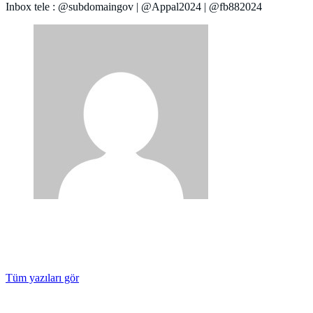
Inbox tele : @subdomaingov | @Appal2024 | @fb882024
Yazan:
wordpressauto
Tüm yazıları gör
Search