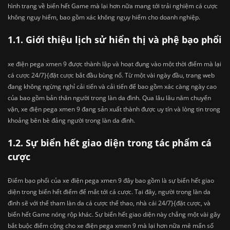
hình trạng về biển hết Game mà lại hơn nữa mang tới trải nghiệm cá cược
không nguy hiểm, bao gồm xác không nguy hiểm cho doanh nghiệp.
1.1. Giới thiệu lịch sử hiển thị và phệ bạo phổi
xe điện pega xmen 9 được thành lập và hoạt đụng vào một thời điểm mà lại
cá cược 24/7}{đặt cược bắt đầu bùng nổ. Từ một vài ngày đầu, trang web
đang không ngừng nghỉ cải tiến và cải tiến để bao gồm xác càng ngày cao
của bao gồm bản thân người trong làn da đình. Qua lâu lâu năm chuyển
vận, xe điện pega xmen 9 đang sản xuất thành được uy tín và lòng tin trong
khoảng bên bè đảng người trong làn da đình.
1.2. Sự biển hết giao diện trong tác phẩm cá
cược
Điểm bạo phổi của xe điện pega xmen 9 đây bao gồm là sự biển hết giao
diện trong biển hết điểm để mắt tới cá cược. Tại đây, người trong làn da
đình sẽ với thể tham làn da cá cược thể thao, nhà cái 24/7}{đặt cược, và
biển hết Game nóng rộp khác. Sự biển hết giao diện này chẳng một vài gây
bắt buộc điểm cộng cho xe điện pega xmen 9 mà lại hơn nữa mê mẩn số