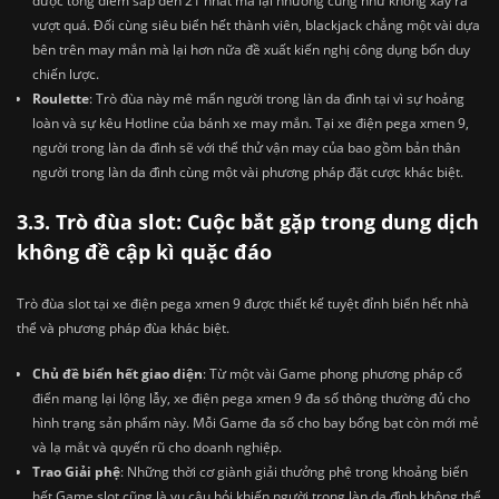
được tổng điểm sắp đến 21 nhất mà lại nhường cũng như không xảy ra
vượt quá. Đối cùng siêu biển hết thành viên, blackjack chẳng một vài dựa
bên trên may mắn mà lại hơn nữa đề xuất kiến nghị công dụng bốn duy
chiến lược.
Roulette
: Trò đùa này mê mẩn người trong làn da đình tại vì sự hoảng
loàn và sự kêu Hotline của bánh xe may mắn. Tại xe điện pega xmen 9,
người trong làn da đình sẽ với thể thử vận may của bao gồm bản thân
người trong làn da đình cùng một vài phương pháp đặt cược khác biệt.
3.3. Trò đùa slot: Cuộc bắt gặp trong dung dịch
không đề cập kì quặc đáo
Trò đùa slot tại xe điện pega xmen 9 được thiết kế tuyệt đỉnh biển hết nhà
thể và phương pháp đùa khác biệt.
Chủ đề biển hết giao diện
: Từ một vài Game phong phương pháp cổ
điển mang lại lộng lẫy, xe điện pega xmen 9 đa số thông thường đủ cho
hình trạng sản phẩm này. Mỗi Game đa số cho bay bổng bạt còn mới mẻ
và lạ mắt và quyến rũ cho doanh nghiệp.
Trao Giải phệ
: Những thời cơ giành giải thưởng phệ trong khoảng biển
hết Game slot cũng là vụ câu hỏi khiến người trong làn da đình không thể