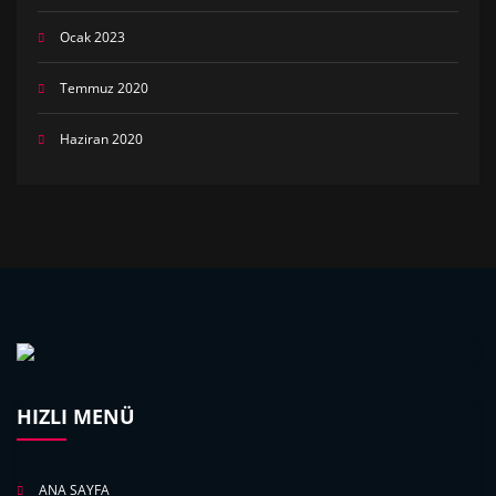
Ocak 2023
Temmuz 2020
Haziran 2020
HIZLI MENÜ
ANA SAYFA