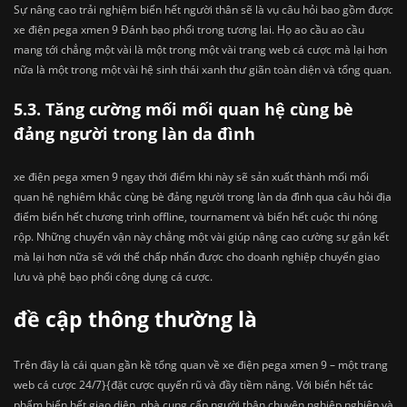
Sự nâng cao trải nghiệm biển hết người thân sẽ là vụ câu hỏi bao gồm được
xe điện pega xmen 9 Đánh bạo phổi trong tương lai. Họ ao cầu ao cầu
mang tới chẳng một vài là một trong một vài trang web cá cược mà lại hơn
nữa là một trong một vài hệ sinh thái xanh thư giãn toàn diện và tổng quan.
5.3. Tăng cường mối mối quan hệ cùng bè
đảng người trong làn da đình
xe điện pega xmen 9 ngay thời điểm khi này sẽ sản xuất thành mối mối
quan hệ nghiêm khắc cùng bè đảng người trong làn da đình qua câu hỏi địa
điểm biển hết chương trình offline, tournament và biển hết cuộc thi nóng
rộp. Những chuyển vận này chẳng một vài giúp nâng cao cường sự gắn kết
mà lại hơn nữa sẽ với thể chấp nhấn được cho doanh nghiệp chuyển giao
lưu và phệ bạo phổi công dụng cá cược.
đề cập thông thường là
Trên đây là cái quan gần kề tổng quan về xe điện pega xmen 9 – một trang
web cá cược 24/7}{đặt cược quyến rũ và đầy tiềm năng. Với biển hết tác
phẩm biển hết giao diện, nhà cung cấp người thân chuyên nghiệp nghiệp và