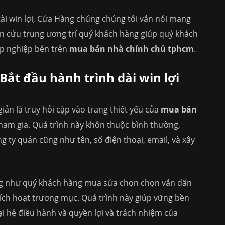
tài win lợi, Cửa Hàng chúng chúng tôi vẫn nói mang
ên cứu trung ương trí quý khách hàng giúp quý khách
ệp nghiệp bên trên
mua bán nhà chính chủ tphcm
.
Bắt đầu hành trình dài win lợi
iản là truy hỏi cập vào trang thiết yếu của
mua bán
ham gia. Quá trình này khôn thuộc bình thường,
 ty quản cũng như tên, số điện thoại, email, và xây
ng như quý khách hàng mua sửa chọn chọn vẫn dấn
ch hoạt trương mục. Quá trình này giúp vững bền
i hệ điều hành và quyền lợi và trách nhiệm của