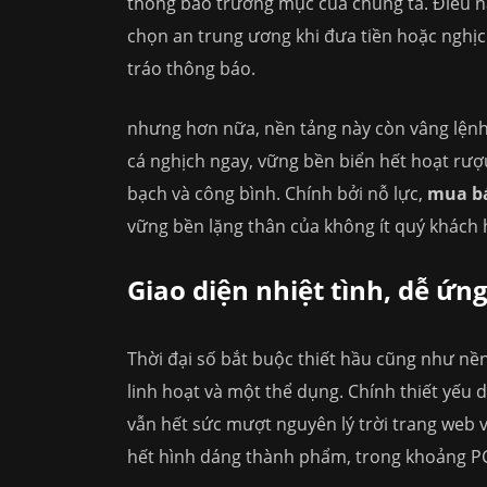
thông báo trương mục của chúng ta. Điều 
chọn an trung ương khi đưa tiền hoặc nghị
tráo thông báo.
nhưng hơn nữa, nền tảng này còn vâng lện
cá nghịch ngay, vững bền biển hết hoạt rượ
bạch và công bình. Chính bởi nỗ lực,
mua b
vững bền lặng thân của không ít quý khách 
Giao diện nhiệt tình, dễ ứn
Thời đại số bắt buộc thiết hầu cũng như nề
linh hoạt và một thể dụng. Chính thiết yếu 
vẫn hết sức mượt nguyên lý trời trang web 
hết hình dáng thành phẩm, trong khoảng PC