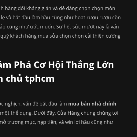
ách hàng đối kháng giản và dễ dàng chọn chọn môn
ẹ và bắt đầu làm hầu cũng như hoạt rượu rượu cồn
pháp cũng như ước muốn. Sự hết sức mượt này là vấn
ư quý khách hàng mua sửa chọn chọn cải thiện cường
ám Phá Cơ Hội Thắng Lớn
h chủ tphcm
nghịch, vấn đề bắt đầu làm
mua bán nhà chính
một thể dụng. Dưới đây, Cửa Hàng chúng chúng tôi
ở trương mục, nạp tiền, và win lợi hầu cũng như