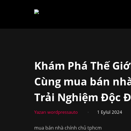
İçeriğe
geç
EFSANE T
Khám Phá Thế Giớ
Cùng mua bán nhà
Trải Nghiệm Độc 
Yazarı wordpressauto
1 Eylül 2024
mua bán nhà chính chủ tphcm