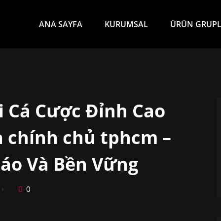
ANA SAYFA
KURUMSAL
ÜRÜN GRUPL
REYLER
i Cá Cược Đỉnh Cao
 chính chủ tphcm –
Đáo Và Bền Vững
0