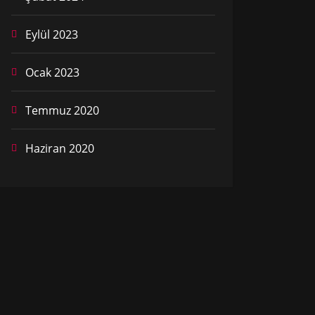
Eylül 2023
Ocak 2023
Temmuz 2020
Haziran 2020