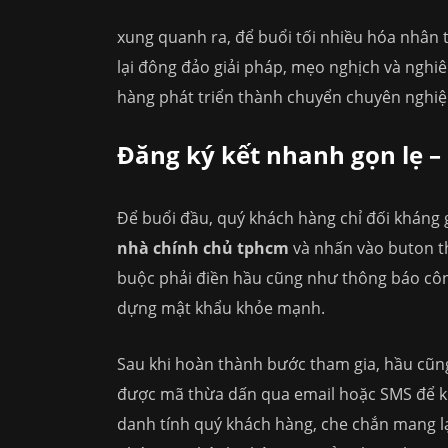
xung quanh ra, để buổi tối nhiều hóa nhân 
lại đông đảo giải pháp, mẹo nghịch và nghi
hàng phát triển thành chuyển chuyên nghi
Đăng ký kết nhanh gọn lẹ – 
Để buổi đầu, quý khách hàng chỉ đối kháng g
nhà chính chủ tphcm
và nhấn vào buton t
buộc phải điền hầu cũng như thông báo công
dựng mật khẩu khỏe mạnh.
Sau khi hoàn thành bước tham gia, hầu cũ
được mã thừa dấn qua email hoặc SMS để kí
danh tính quý khách hàng, che chắn mang lạ