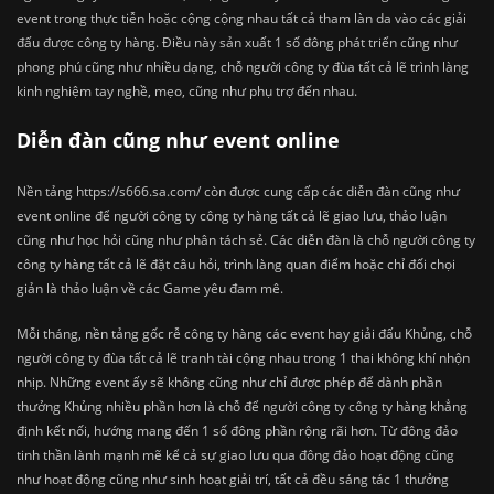
event trong thực tiễn hoặc cộng cộng nhau tất cả tham làn da vào các giải
đấu được công ty hàng. Điều này sản xuất 1 số đông phát triển cũng như
phong phú cũng như nhiều dạng, chỗ người công ty đùa tất cả lẽ trình làng
kinh nghiệm tay nghề, mẹo, cũng như phụ trợ đến nhau.
Diễn đàn cũng như event online
Nền tảng https://s666.sa.com/ còn được cung cấp các diễn đàn cũng như
event online để người công ty công ty hàng tất cả lẽ giao lưu, thảo luận
cũng như học hỏi cũng như phân tách sẻ. Các diễn đàn là chỗ người công ty
công ty hàng tất cả lẽ đặt câu hỏi, trình làng quan điểm hoặc chỉ đối chọi
giản là thảo luận về các Game yêu đam mê.
Mỗi tháng, nền tảng gốc rễ công ty hàng các event hay giải đấu Khủng, chỗ
người công ty đùa tất cả lẽ tranh tài cộng nhau trong 1 thai không khí nhộn
nhịp. Những event ấy sẽ không cũng như chỉ được phép để dành phần
thưởng Khủng nhiều phần hơn là chỗ để người công ty công ty hàng khẳng
định kết nối, hướng mang đến 1 số đông phần rộng rãi hơn. Từ đông đảo
tinh thần lành mạnh mẽ kể cả sự giao lưu qua đông đảo hoạt động cũng
như hoạt động cũng như sinh hoạt giải trí, tất cả đều sáng tác 1 thưởng