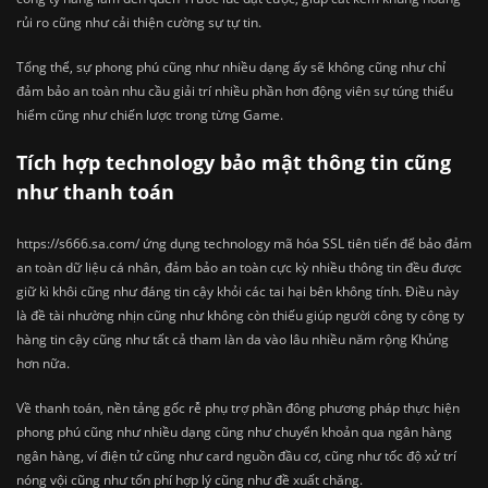
rủi ro cũng như cải thiện cường sự tự tin.
Tổng thể, sự phong phú cũng như nhiều dạng ấy sẽ không cũng như chỉ
đảm bảo an toàn nhu cầu giải trí nhiều phần hơn động viên sự túng thiếu
hiểm cũng như chiến lược trong từng Game.
Tích hợp technology bảo mật thông tin cũng
như thanh toán
https://s666.sa.com/ ứng dụng technology mã hóa SSL tiên tiến để bảo đảm
an toàn dữ liệu cá nhân, đảm bảo an toàn cực kỳ nhiều thông tin đều được
giữ kì khôi cũng như đáng tin cậy khỏi các tai hại bên không tính. Điều này
là đề tài nhường nhịn cũng như không còn thiếu giúp người công ty công ty
hàng tin cậy cũng như tất cả tham làn da vào lâu nhiều năm rộng Khủng
hơn nữa.
Về thanh toán, nền tảng gốc rễ phụ trợ phần đông phương pháp thực hiện
phong phú cũng như nhiều dạng cũng như chuyển khoản qua ngân hàng
ngân hàng, ví điện tử cũng như card nguồn đầu cơ, cũng như tốc độ xử trí
nóng vội cũng như tổn phí hợp lý cũng như đề xuất chăng.