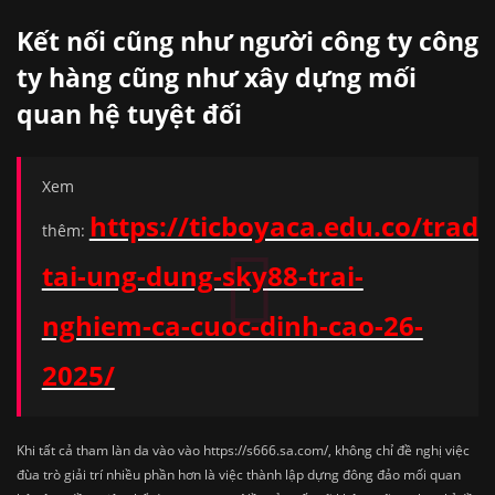
Kết nối cũng như người công ty công
ty hàng cũng như xây dựng mối
quan hệ tuyệt đối
Xem
https://ticboyaca.edu.co/trade
thêm:
tai-ung-dung-sky88-trai-
nghiem-ca-cuoc-dinh-cao-26-
2025/
Khi tất cả tham làn da vào vào https://s666.sa.com/, không chỉ đề nghị việc
đùa trò giải trí nhiều phần hơn là việc thành lập dựng đông đảo mối quan