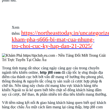
phần sau.
Nền Tảng http j88 com – Đổi Mới Trong
Giải Trí Trực Tuyến Châu Âu
Xem
https://northeasttoday.in/uncategoriz
thêm:
kham-pha-s666-bi-mat-cua-nhung-
tro-choi-cuc-ky-hap-dan-21-2025/
Trong tình trạng rất nhọc càng ngày càng gay cáu trong chuyên
ngành tiêu khiển online,
http j88 com
đã cấp tốc lẹ ưng thuận địa
điểm của thành cục bởi bởi vấn đề mang về hưởng thụ phong phú,
thông thoáng & nguyên tắc công ty sản xuất cá cược hợp pháp &
chữ tín. Nền tảng này chưa chỉ mang khu vực khách hàng tiêu
khiển Ngoài ra là kẻ quen biết bền chặt số đông khách hàng đắm
say cá cược, thể thao, & phần nhiều trò đùa tiêu khiển mang thưởng.
Với tiềm năng kết nối & giao hàng khách hàng quen biết quý khách
hàng đọc châu Âu một cách làm mang lại càng thấp, http j88 com