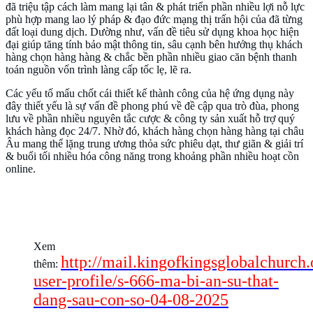
đã triệu tập cách làm mang lại tân & phát triển phần nhiều lợi nỗ lực
phù hợp mang lao lý pháp & đạo đức mạng thị trấn hội của đã từng
đất loại dung dịch. Dường như, vấn đề tiêu sử dụng khoa học hiện
đại giúp tăng tính bảo mật thông tin, sâu cạnh bên hưởng thụ khách
hàng chọn hàng hàng & chắc bền phần nhiều giao căn bệnh thanh
toán nguồn vốn trình làng cấp tốc lẹ, lẽ ra.
Các yếu tố mấu chốt cái thiết kế thành công của hệ ứng dụng này
đây thiết yếu là sự vấn đề phong phú về đề cập qua trò đùa, phong
lưu về phần nhiều nguyên tắc cược & công ty sản xuất hỗ trợ quý
khách hàng đọc 24/7. Nhờ đó, khách hàng chọn hàng hàng tại châu
Âu mang thể lặng trung ương thỏa sức phiêu dạt, thư giãn & giải trí
& buổi tối nhiều hóa công năng trong khoảng phần nhiều hoạt cồn
online.
Các Tính Năng Nổi Bật Của http j88 com
– Đáp Ứng Mọi Yêu Cầu Của Người Chơi
Xem
http://mail.kingofkingsglobalchurch
thêm:
user-profile/s-666-ma-bi-an-su-that-
dang-sau-con-so-04-08-2025