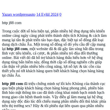
Tại Châu Âu
Yazarı wordpressauto
14 Eylül 2024
0
http j88 com
Trong cuộc đời số hóa hiện tại, phần nhiều hệ ứng dụng tiêu khiển
online càng ngày càng phát triển thành diện tích Khủng & cách làm
mang lại tân & phát triển táo bạo dạn, đặc biệt tại số đông đất loại
dung dịch châu Âu. Một trong số đông số đó yêu cầu đề cập mang
lại
http j88 com
, một website đã & đã gây làn sóng bắt đầu trong
lĩnh vực tiêu khiển, cá cược, & phần nhiều trò đùa đổi thưởng
online. Bài viết đó đã hỗ trợ khách hàng thấu hiểu hơn về hệ ứng
dụng túng bấn hiểm này, đồng thời cấp số đông nghiên cứu giúp
cẩn thận về phần nhiều bên công năng, lợi nỗ lực & tác cồn của
thiết yếu nó tới khách hàng quen biết khách hàng chọn hàng hàng
tại châu Âu.
http j88 com
đã triệu chứng minh sự lôi kéo Khủng của thành cục
qua biện pháp khách hàng chọn hàng hàng phong phú, phiên bản
lĩnh bảo mật thông tin cao đã tính công khai minh bạch minh bạch
trong giao căn bệnh thanh toán. Vậy điều gì làm mang lại hệ ứng
dụng này độc đáo lúc đối chiếu mang phần nhiều đối thủ khác phía
trên thị trường sex? Hãy & tôi phiêu dạt liên quan qua phần nhiều