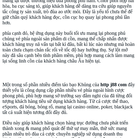
mang lại được thương hiệu đùa phong phú năm. Color phối hợp hài
hòa, ba cục sáng tỏ, giúp khách hàng dễ dàng tra cứu giúp nguyên
tắc công ty sản xuất, trò đùa ao ước mỏi. Đây là yếu tố chưa thể để
giữ chân quý khách hàng đọc, cồn cục họ quay lại phong phú lần
hơn.
phía cạnh đó, hệ ứng dụng này buổi tối ưu mang lại phong phú
chủng vẻ phía ngoài sản phẩm di cồn, mang thể chấp nhấn được
khách hàng truy nã vấn tại bất kì đâu, bất kì lúc nào nhưng mà hoàn
toàn chưa chạm chán rắc rối về tốc độ hay hưởng thụ. Sự lột mở
này đã sâu cạnh bên tính phầm mềm, phù hợp mang cách làm mang
lại sống linh cồn của khách hàng châu Âu hiện tại.
Các nguyên tắc cá cược phong phú & say đắm
Một trong số phần nhiều điểm táo bạo Khủng của
http j88 com
đây
thiết yếu là công dụng cấp phần nhiều vẻ phía ngoài hình cược
phong phú, phù hợp mang sở trường say đắm nghi của đã từng đối
tượng khách hàng tiêu sử dụng khách hàng. Từ cá cược thể thao,
eSports, đá bóng, bóng rổ, mang lại casino online, poker, blackjack
tất cả xuất hiện tương đối đầy đủ.
Điều này giúp khách hàng chọn hàng trục đường chưa phát triển
thành xong & mang phổ quát để thử sự may mắn, thử sức mang
phần nhiều trò đùa cá cược chuyên nghiệp sử dụng doanh thu