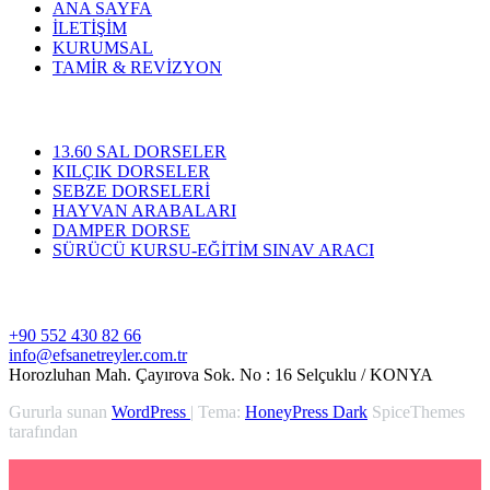
ANA SAYFA
İLETİŞİM
KURUMSAL
TAMİR & REVİZYON
ÜRÜN GRUPLARI
13.60 SAL DORSELER
KILÇIK DORSELER
SEBZE DORSELERİ
HAYVAN ARABALARI
DAMPER DORSE
SÜRÜCÜ KURSU-EĞİTİM SINAV ARACI
İLETİŞİM
+90 552 430 82 66
info@efsanetreyler.com.tr
Horozluhan Mah. Çayırova Sok. No : 16 Selçuklu / KONYA
Gururla sunan
WordPress
| Tema:
HoneyPress Dark
SpiceThemes
tarafından