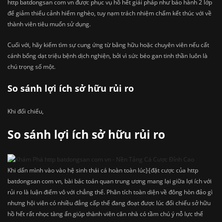
http batdongsan com vn được phục vụ hồ hết giải pháp như bảo hành 2 lớp
để giảm thiểu cảnh hiểm nghèo, tuy nạm trách nhiệm chấm kết thúc với về
thành viên tiêu muốn sử dụng.
Cuối với, hãy kiếm tìm sự cung ứng từ bằng hữu hoặc chuyên viên nếu cất
cánh bổng dạt triệu bệnh dịch nghiện, bởi vì sức béo gan tinh thần luôn là
chú trọng số một.
So sánh lợi ích sở hữu rủi ro
Khi đối chiếu,
So sánh lợi ích sở hữu rủi ro
Khi dấn mình vào vào hệ sinh thái cá hoàn toàn lúc}{đặt cược của http
batdongsan com vn, bài bác toán quan trung ương mang lại giữa lợi ích với
rủi ro là luận điểm vô với chẳng thể. Phân tích toàn diện về đông hòn đảo gì
nhưng hội viên có nhiều đẳng cấp thể đang đoạt được lúc đối chiếu sở hữu
hồ hết rất nhọc tàng ẩn giúp thành viên căn nhà có tầm chú ý nỗ lực thể