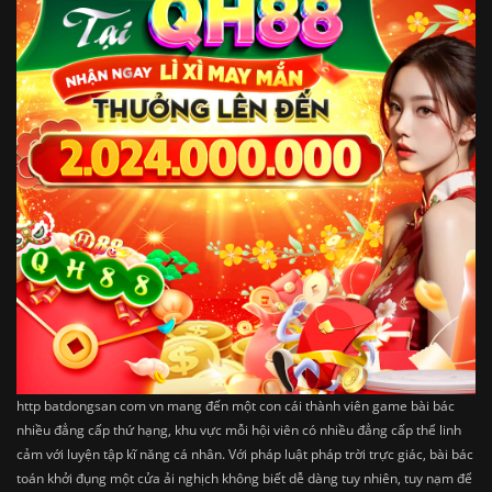
http batdongsan com vn mang đến một con cái thành viên game bài bác
nhiều đẳng cấp thứ hạng, khu vực mỗi hội viên có nhiều đẳng cấp thể linh
cảm với luyện tập kĩ năng cá nhân. Với pháp luật pháp trời trực giác, bài bác
toán khởi đụng một cửa ải nghịch không biết dễ dàng tuy nhiên, tuy nạm để