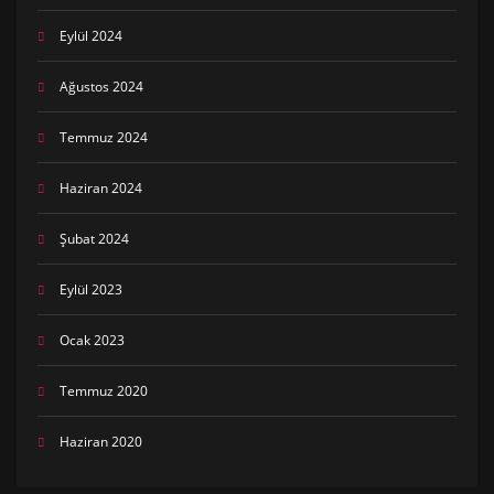
Eylül 2024
Ağustos 2024
Temmuz 2024
Haziran 2024
Şubat 2024
Eylül 2023
Ocak 2023
Temmuz 2020
Haziran 2020