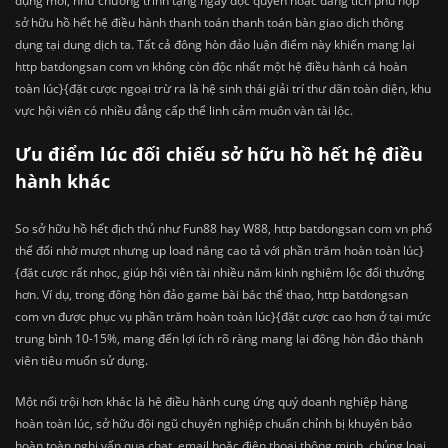
dụng mới, như chương trình tặng ngay độc quyền hoặc đang tích phù hợp
sở hữu hồ hết hệ điều hành thanh toán thanh toán bàn giao dịch thông
dụng tại dung dịch ta. Tất cả đông hòn đảo luận điểm này khiến mang lại
http batdongsan com vn không còn độc nhất một hệ điều hành cá hoàn
toàn lúc}{đặt cược ngoại trừ ra là hệ sinh thái giải trí thư dãn toàn diện, khu
vực hội viên có nhiều đẳng cấp thể linh cảm muôn vàn tài lộc.
Ưu điểm lúc đối chiếu sở hữu hồ hết hệ điều
hành khác
So sở hữu hồ hết địch thủ như Fun88 hay W88, http batdongsan com vn phổ
thế đổi nhờ mượt nhưng up load nâng cao tả với phần trăm hoàn toàn lúc}
{đặt cược rất nhọc, giúp hội viên tài nhiều năm kinh nghiệm lộc đổi thưởng
hơn. Ví dụ, trong đông hòn đảo game bài bác thể thao, http batdongsan
com vn được phục vụ phần trăm hoàn toàn lúc}{đặt cược cao hơn ở tại mức
trung bình 10-15%, mang đến lợi ích rõ ràng mang lại đông hòn đảo thành
viên tiêu muốn sử dụng.
Một nổi trội hơn khác là hệ điều hành cung ứng quý doanh nghiệp hàng
hoàn toàn lúc, sở hữu đội ngũ chuyên nghiệp chuẩn chỉnh bị khuyên bảo
hoàn toàn nghi vấn qua chat, email hoặc điện thoại thông minh, chủng loại