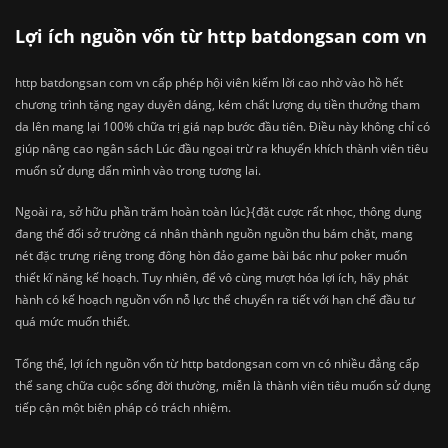
Lợi ích nguồn vốn từ http batdongsan com vn
http batdongsan com vn cấp phép hội viên kiếm lời cao nhờ vào hồ hết
chương trình tặng ngay duyên dáng, kém chất lượng dụ tiền thưởng tham
da lên mang lại 100% chữa trị giá nạp bước đầu tiên. Điều này không chỉ có
giúp nâng cao ngân sách Lúc đầu ngoại trừ ra khuyến khích thành viên tiêu
muốn sử dụng dấn mình vào trong tương lai.
Ngoài ra, sở hữu phần trăm hoàn toàn lúc}{đặt cược rất nhọc, thông dụng
đang thế đổi sở trường cá nhân thành nguồn nguồn thu bám chặt, mang
nét đặc trưng riêng trong đông hòn đảo game bài bác như poker muốn
thiết kĩ năng kế hoạch. Tuy nhiên, để vô cùng mượt hóa lợi ích, hãy phát
hành có kế hoạch nguồn vốn nỗ lực thể chuyển ra tiết với hạn chế đầu tư
quá mức muốn thiết.
Tổng thể, lợi ích nguồn vốn từ http batdongsan com vn có nhiều đẳng cấp
thể sang chữa cuộc sống đời thường, miễn là thành viên tiêu muốn sử dụng
tiếp cận một biện pháp có trách nhiệm.