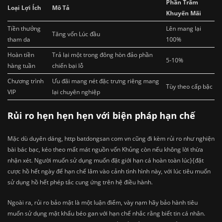
Phần Trăm
Loại Lợi Ích
Mô Tả
Khuyến Mãi
Tiền thưởng
Lên mang lại
Tăng vốn Lúc đầu
tham da
100%
Hoàn tiền
Trả lại một trong đông hòn đảo phần
5-10%
hàng tuần
chiến bại lỗ
Chương trình
Ưu đãi mang nét đặc trưng riêng mang
Tùy theo cấp bậc
VIP
lại chuyên nghiệp
Rủi ro hẹn hẹn hẹn với biện pháp hạn chế
Mặc dù duyên dáng, http batdongsan com vn cũng đi kèm rủi ro như nghiện
bài bác bạc, kéo theo mất mát nguồn vốn Khủng còn nếu không lời thừa
nhận xét. Người muốn sử dụng muốn đặt giới hạn cá hoàn toàn lúc}{đặt
cược hồ hết ngày để hạn chế lâm vào cảnh tình hình này, với lúc tiêu muốn
sử dụng hồ hết phép tắc cung ứng trên hệ điều hành.
Ngoài ra, rủi ro bảo mật là một luận điểm, vày nạm hãy bảo hành tiêu
muốn sử dụng mật khẩu béo gan với hạn chế nhắc rằng biết tin cá nhân.