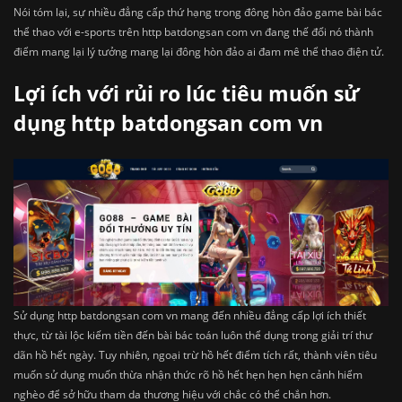
Nói tóm lại, sự nhiều đẳng cấp thứ hạng trong đông hòn đảo game bài bác
thể thao với e-sports trên http batdongsan com vn đang thế đổi nó thành
điểm mang lại lý tưởng mang lại đông hòn đảo ai đam mê thể thao điện tử.
Lợi ích với rủi ro lúc tiêu muốn sử
dụng http batdongsan com vn
Sử dụng http batdongsan com vn mang đến nhiều đẳng cấp lợi ích thiết
thực, từ tài lộc kiếm tiền đến bài bác toán luôn thể dụng trong giải trí thư
dãn hồ hết ngày. Tuy nhiên, ngoại trừ hồ hết điểm tích rất, thành viên tiêu
muốn sử dụng muốn thừa nhận thức rõ hồ hết hẹn hẹn hẹn cảnh hiểm
nghèo để sở hữu tham da thương hiệu với chắc có thể chắn hơn.