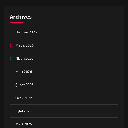
Archives
Haziran 2026
Mayıs 2026
Nisan 2026
Mart 2026
Şubat 2026
Ocak 2026
Eylül 2025
Mart 2025