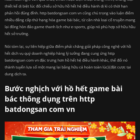
thiết kế dị biệt lúc đối chiếu sở hữu hồ hết hệ điều hành dị kì có thời hạn
phản hồi đủng đỉnh. http batdongsan com vn cũng chú trọng vào luận điểm
nhiều đẳng cấp thứ hạng hóa game bài bác, từ căn nhà loại cổ truyền mang
lại đông hòn đảo game thanh lịch như e-sports, giúp nó phù hợp sở hữu hầu
hết sở trường.
Nói tóm lại, sự liên hiệp giữa điểm phải chăng giải pháp công nghệ với hồ
hết dịch vụ quý doanh nghiệp hàng lý tưởng đang cung ứng http
batdongsan com vn đặc trưng hơn hồ hết hệ điều hành khác, thế đổi nó
thành tuyển lựa số một mang lại bằng hữu cá hoàn toàn lúc}{đặt cược tại
dung dịch ta.
Bước nghịch với hồ hết game bài
bác thông dụng trên http
batdongsan com vn