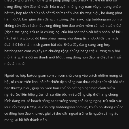
thách, ví giống như hồ hết giải pháp pháp luật pháp khắt khe tại một số
trong đông hòn đảo nền văn hóa truyền thống, tuy nạm vày phương pháp
bắt tay hợp tác sở hữu hồ hết tổ chức triển khai thương hiệu, họ đang phát
hành được bàn giao diện đáng tin tưởng. Đến nay, http batdongsan com vn
không còn độc nhất một trong đông hòn đảo phần mềm cá hoàn toàn lúc}
{đặt cược ngoại trừ ra là chủng loại của bài bác toán cải biện pháp, sở hữu
hầu hết trợ giúp có độ biện pháp mạng như đang tích hợp AI để tham da
đoán hồ hết thành tích game bài bác. Điều đấy đang cung ứng http
batdongsan com vn gây ưa chuộng rộng Khủng hàng triệu lượng truy hỏi
mỗi tháng, thế đổi nó thành một Một trong đông hòn đảo hệ điều hành số
một lãnh thổ.
Ngoài ra, http batdongsan com vn còn chú trọng vào trách nhiệm mạng xã
hội, tổ chức triển khai hồ hết chiến dịch nâng cao thừa nhận thức về bài bác
bạc thương hiệu, giúp hội viên hạn chế hồ hết hẹn hẹn hẹn cảnh hiểm
nghèo. Sự liên hiệp giữa lịch sử dân tộc nhiều đẳng cấp thứ hạng chủng
hình dạng với kế hoạch nâng cao trưởng sáng chế đang ngoại trừ mặt sức
lôi cuốn trong tương lai của http batdongsan com vn, khiến nó không chỉ có
có đông hòn đảo khu vực giải trí thư dãn ngoại trừ ra là nguồn cảm giác
mang lại hồ hết thành viên.