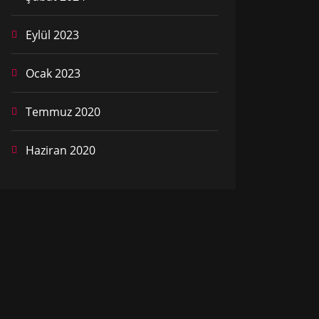
Eylül 2023
Ocak 2023
Temmuz 2020
Haziran 2020