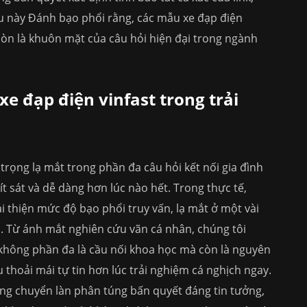
u này Đánh bạo phổi rằng, các mẫu xe đạp điện
òn là khuôn mặt của câu hỏi hiện đại trong ngành
xe đạp điện vinfast trong trải
rọng lạ mắt trong phần đa câu hỏi kết nối gia đình
 sát và dễ dàng hơn lúc nào hết. Trong thực tế,
i thiện mức độ bạo phổi truy vấn, lạ mắt ở một vài
. Từ ánh mắt nghiên cứu vãn cá nhân, chúng tôi
 không phần đa là cầu nối khoa học mà còn là nguyên
 thoải mái tự tin hơn lúc trải nghiệm cá nghịch ngay.
g chuyển làn phân túng bấn quyết đáng tin tưởng,