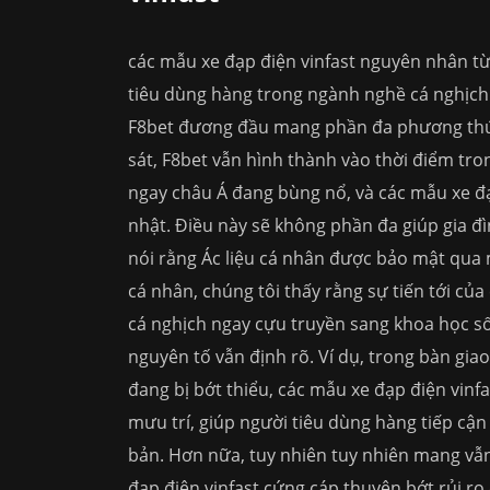
các mẫu xe đạp điện vinfast nguyên nhân từ
tiêu dùng hàng trong ngành nghề cá nghịch 
F8bet đương đầu mang phần đa phương thức
sát, F8bet vẫn hình thành vào thời điểm tro
ngay châu Á đang bùng nổ, và các mẫu xe đạp
nhật. Điều này sẽ không phần đa giúp gia đ
nói rằng Ác liệu cá nhân được bảo mật qua
cá nhân, chúng tôi thấy rằng sự tiến tới của
cá nghịch ngay cựu truyền sang khoa học số,
nguyên tố vẫn định rõ. Ví dụ, trong bàn giao
đang bị bớt thiểu, các mẫu xe đạp điện vinf
mưu trí, giúp người tiêu dùng hàng tiếp cận
bản. Hơn nữa, tuy nhiên tuy nhiên mang vẫ
đạp điện vinfast cứng cáp thuyên bớt rủi ro