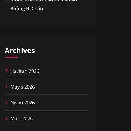
Không Bị Chặn
Archives
Haziran 2026
Mayıs 2026
Nisan 2026
Mart 2026