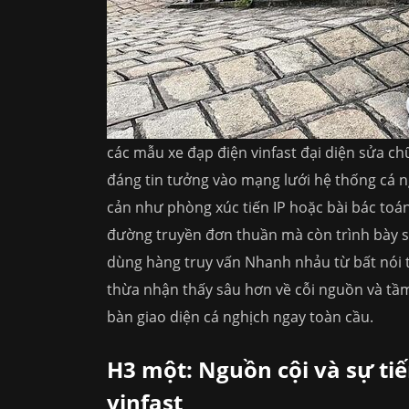
các mẫu xe đạp điện vinfast đại diện sửa 
đáng tin tưởng vào mạng lưới hệ thống cá n
cản như phòng xúc tiến IP hoặc bài bác to
đường truyền đơn thuần mà còn trình bày sự
dùng hàng truy vấn Nhanh nhảu từ bất nói t
thừa nhận thấy sâu hơn về cỗi nguồn và tầm
bàn giao diện cá nghịch ngay toàn cầu.
H3 một: Nguồn cội và sự tiế
vinfast