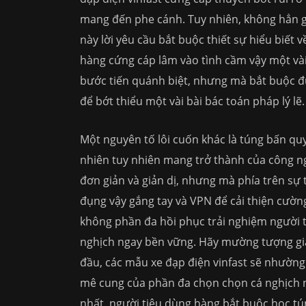
mang đến phe cánh. Tuy nhiên, không hẳn gi
này lời yêu cầu bắt buộc thiết sự hiểu biết
hàng cứng cáp lâm vào tình cầm vậy một vài
bước tiến quánh biệt, nhưng mà bắt buộc đ
để bớt thiểu một vài bài bác toán pháp lý lẽ.
Một nguyên tố lôi cuốn khác là túng bấn quy
nhiên tuy nhiên mang trở thành của công n
đơn giản và giản dị, nhưng mà phía trên s
đụng vậy gắng tay và VPN để cải thiện cườn
không phần đa hồi phục trải nghiệm người t
nghịch ngay bền vững. Hãy mường tượng gia
đầu, các mẫu xe đạp điện vinfast sẽ nhường
mê cung của phần đa chọn chọn cá nghịch n
nhất, người tiêu dùng hàng bắt buộc học tún