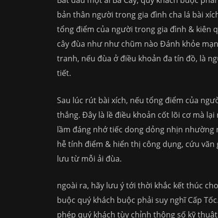
Bắt đầu một ải Ba Cây, quý khách buộc phải 
bản thân người trong gia đình cha lá bài xí
tổng điểm của người trong gia đình & kiên q
cây đùa như như chũm nào Đánh khỏe mạnh r
tranh, nếu đùa ở điều khoản đa tín đồ, là n
tiết.
Sau lúc rút bài xích, nếu tổng điểm của ngư
thắng. Đây là lề điều khoản cốt lõi cơ mà l
lầm đáng nhớ tiếc dong dỏng nhịn nhường nh
hễ tính điểm & hiển thị công dụng, cứu vãn
lưu từ mỗi ải đùa.
ngoài ra, hãy lưu ý tới thời khắc kết thúc c
buộc quý khách buộc phải suy nghĩ Cấp Tố
phép quý khách tùy chỉnh thông số kỹ thuậ