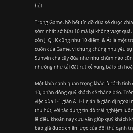
hút.
Trong Game, hồ hết tín đồ đùa sẽ được chia
sớm nhất sở hữu 10 mà lại không vượt quá. C
còn J, Q., K cũng như 10 điểm, & Át là một t
cuốn của Game, vì chưng chúng nhu yếu sự g
Sunwin cha cây đùa như như chũm nào cũng
nhường như tải đặt rút xẻ xung bài xích hoặc
Một khía cạnh quan trọng khác là cách tính
10, phần đông quý khách sẽ thắng béo. Trên 
việc đùa 1-1 giản & 1-1 giản & giản dị ngoà
thu hút, với tác dụng tín đồ trải nghiệm luô
lề điều khoản này cứu vãn giúp quý khách k
báo giá được chiến lược của đối thủ cạnh tra