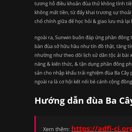
tương hỗ điều khoản đùa thử không tính tiề
không mất tiền, từ đấy khai trương sự thoải
chổ chính giữa để học hỏi & giao lưu mà lạ
ngoài ra, Sunwin buôn đáp ứng phần đông t
bàn đùa sở hữu hầu như tín đồ thật, tăng t
nhường như theo dõi lịch sử dân tộc ải bài 
năng & kiến thức, & tận dụng phần đông phé
sản cho nhập khẩu trải nghiệm đùa Ba Cây 
ngoài ra là cơ hội kết nối bè cánh cộng đồng
Hướng dẫn đùa Ba Cây 
https://adfi-ci.o
Xem thêm: