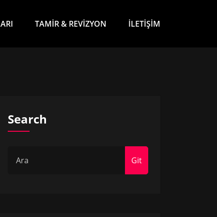
ARI
TAMİR & REVİZYON
İLETİŞİM
Search
Git