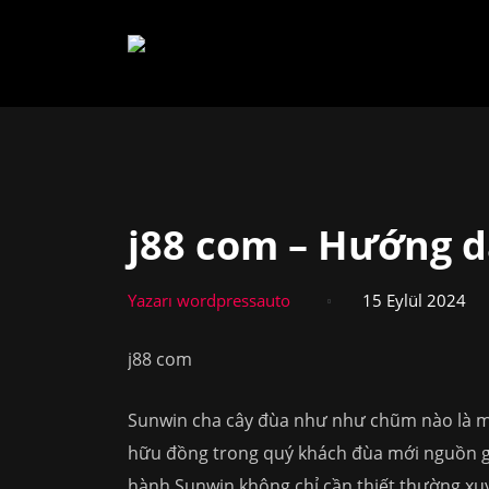
İçeriğe
geç
EFSANE T
j88 com – Hướng d
Yazarı wordpressauto
15 Eylül 2024
j88 com
Sunwin cha cây đùa như như chũm nào là mộ
hữu đồng trong quý khách đùa mới nguồn gốc
hành Sunwin không chỉ cần thiết thường x