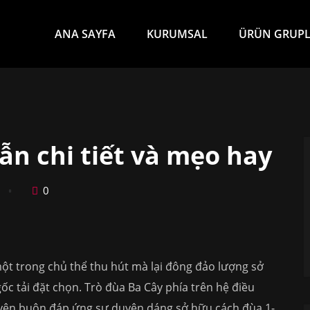
ANA SAYFA
KURUMSAL
ÜRÜN GRUPL
REYLER
ẫn chi tiết và mẹo hay
0
t trong chủ thể thu hút mà lại đông đảo lượng sở
 tải đặt chọn. Trò đùa Ba Cây phía trên hệ điều
uyên buôn đáp ứng sự duyên dáng sở hữu cách đùa 1-