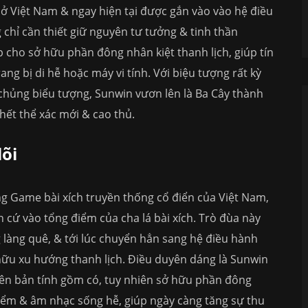
 ở Việt Nam & ngay hiện tại được gắn vào vào hệ điều
chỉ cần thiết giữ nguyên tư tưởng & tinh thần
 cho sở hữu phần đông nhân kiệt thanh lịch, giúp tín
ng bị di hễ hoặc máy vi tính. Với biệu tượng rất kỳ
 chủng biểu tượng, Sunwin vươn lên là Ba Cây thành
hết thể xác mới & cao thủ.
lõi
ong Game bài xích truyền thống cổ điển của Việt Nam,
n cứ vào tổng điểm của cha lá bài xích. Trò đùa này
 làng quê, & tới lúc chuyển hẳn sang hệ điều hành
ữu xu hướng thanh lịch. Điều duyên dáng là Sunwin
n bản tính gồm có, tuy nhiên sở hữu phần đông
điểm & âm nhạc sống hễ, giúp ngày càng tăng sự thu