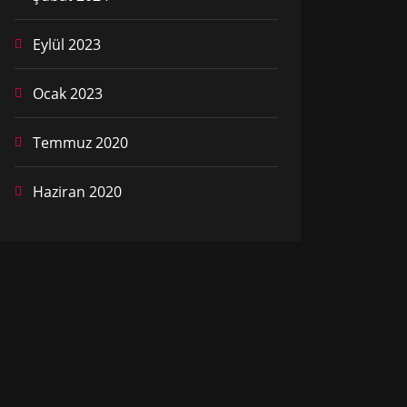
Eylül 2023
Ocak 2023
Temmuz 2020
Haziran 2020