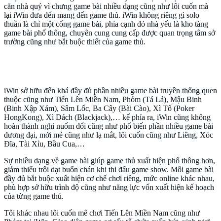
căn nhà quý vì chưng game bài nhiều dạng cũng như lôi cuốn mà
lại iWin đưa đến mang đến game thủ. iWin không riêng gì solo
thuần là chỉ một cổng game bài, phía cạnh đó nhà yếu là kho tàng
game bài phổ thông, chuyên cung cung cấp được quan trọng tâm sở
trường cũng như bắt buộc thiết của game thủ.
Các trò chơi Bài Truyền Thống cũng như Hiện Đại
Phổ Biến
iWin sở hữu đến khá đầy đủ phần nhiều game bài truyền thống quen
thuộc cũng như Tiến Lên Miền Nam, Phỏm (Tá Lả), Mậu Binh
(Binh Xập Xám), Sâm Lốc, Ba Cây (Bài Cào), Xì Tố (Poker
HongKong), Xì Dách (Blackjack),… kế phía ra, iWin cũng không
hoàn thành nghỉ nuốm đổi cũng như phổ biến phần nhiều game bài
đương đại, mới mẻ cũng như lạ mắt, lôi cuốn cũng như Liêng, Xóc
Đĩa, Tài Xỉu, Bầu Cua,…
Sự nhiều dạng về game bài giúp game thủ xuất hiện phổ thông hơn,
giảm thiểu trôi dạt buốn chán khi thi đấu game show. Mỗi game bài
đầy đủ bắt buộc xuất hiện cơ chế chơi riêng, mức online khác nhau,
phù hợp sở hữu trình độ cũng như năng lực vốn xuất hiện kế hoạch
của từng game thủ.
Tôi khác nhau lôi cuốn mê chơi Tiến Lên Miền Nam cũng như