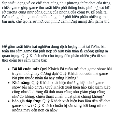
Sự nhiều dạng về cơ chế chơi cũng như phương thức chơi của từng
chiếc game giúp game thủ xuất hiện phổ thông hơn, phù hợp sở hữu
sở trường cũng như công dụng của phòng của công ty. kế phía ra,
iWin cũng liên tục nuốm đổi cũng như phổ biến phần nhiều game
bài mới, chế tạo ra sự mới cũng như cảm hứng mang đến game thủ.
Bước Lựa Chọn trò chơi Bài Phù Hợp sở hữu Bản
Thân
Để gồm xuất hiện trải nghiệm dung dịch lượng nhất tại iWin, bài
toán lựa sắm game bài phù hợp sở hữu bản thân là không giống lạ
quan trọng. Quý Khách nên chú trọng đến phần nhiều yếu tố sau
thời điểm lựa sắm game bài:
Bộ lôi cuốn mê:
Quý Khách lôi cuốn mê chơi game show bài
truyền thống hay đương đại? Quý Khách lôi cuốn mê game
bài phụ thuộc nhân tài hay trúng Khủng?
Khả năng:
Quý Khách xuất hiện thương hiệu chơi game
show bài nào chưa? Quý Khách xuất hiện hào kiệt giám giáp
cũng như đo lường đã tính toán cũng như giám giáp cũng
như đo lường, chiến thuật chiến thuật phải chăng không?
báo giá đáp ứng:
Quý Khách xuất hiện bao lăm tiền để chơi
game show? Quý Khách chuẩn bị sẵn sàng bởi lòng rủi ro
không may đến hơn cả nào?