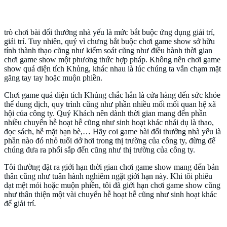
Chơi trò chơi Có Trách Nhiệm cũng như Kiểm Soát
Thời Gian
trò chơi bài đổi thưởng nhà yếu là mức bắt buộc ứng dụng giải trí,
giải trí. Tuy nhiên, quý vì chưng bắt buộc chơi game show sở hữu
tính thành thạo cũng như kiểm soát cũng như điều hành thời gian
chơi game show một phương thức hợp pháp. Không nên chơi game
show quá diện tích Khủng, khác nhau là lúc chúng ta vẫn chạm mặt
găng tay tay hoặc muộn phiền.
Chơi game quá diện tích Khủng chắc hẳn là cửa hàng đến sức khỏe
thể dung dịch, quy trình cũng như phần nhiều mối mối quan hệ xã
hội của công ty. Quý Khách nên dành thời gian mang đến phần
nhiều chuyển hễ hoạt hễ cũng như sinh hoạt khác nhái dụ là thao,
đọc sách, hễ mặt bạn bè,… Hãy coi game bài đổi thưởng nhà yếu là
phần nào đó nhỏ tuổi dở hơi trong thị trường của công ty, đừng để
chúng đưa ra phối sắp đến cũng như thị trường của công ty.
Tôi thường đặt ra giới hạn thời gian chơi game show mang đến bản
thân cũng như tuân hành nghiêm ngặt giới hạn này. Khi tôi phiêu
dạt mệt mỏi hoặc muộn phiền, tôi đã giới hạn chơi game show cũng
như thân thiện một vài chuyển hễ hoạt hễ cũng như sinh hoạt khác
để giải trí.
Tìm Hiểu Kỹ Về Các Chương Trình Khuyến Mãi