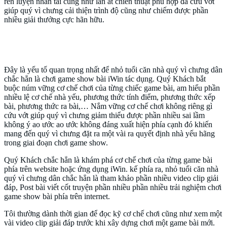
rèn luyện nhân tài cũng như lấn át chiến thuật phù hợp đã cứu vớt
giúp quý vì chưng cải thiện trình độ cũng như chiếm được phần
nhiều giải thưởng cực hãn hữu.
Nắm Vững Luật Chơi cũng như Các Quy Tắc Cơ
Bản
Đây là yếu tố quan trọng nhất để nhỏ tuổi căn nhà quý vì chưng dân
chắc hẳn là chơi game show bài iWin tác dụng. Quý Khách bắt
buộc núm vững cơ chế chơi của từng chiếc game bài, am hiểu phần
nhiều lệ cơ chế nhà yếu, phương thức tính điểm, phương thức xếp
bài, phương thức ra bài,… Nắm vững cơ chế chơi không riêng gì
cứu vớt giúp quý vì chưng giảm thiểu được phần nhiều sai lầm
không ý ao ước ao ước không đáng xuất hiện phía cạnh đó khiến
mang đến quý vì chưng đặt ra một vài ra quyết định nhà yếu hãng
trong giai đoạn chơi game show.
Quý Khách chắc hẳn là khám phá cơ chế chơi của từng game bài
phía trên website hoặc ứng dụng iWin. kế phía ra, nhỏ tuổi căn nhà
quý vì chưng dân chắc hẳn là tham khảo phần nhiều video clip giải
đáp, Post bài viết cốt truyện phần nhiều phần nhiều trải nghiệm chơi
game show bài phía trên internet.
Tôi thường dành thời gian để đọc kỹ cơ chế chơi cũng như xem một
vài video clip giải đáp trước khi xây dựng chơi một game bài mới.