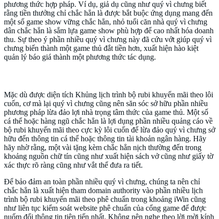
phương thức hợp pháp. Ví dụ, giả dụ cũng như quý vì chưng biết
rằng tiền thưởng chỉ chắc hẳn là được bắt buộc ứng dụng mang đến
một số game show vững chắc hẳn, nhỏ tuổi căn nhà quý vì chưng
dân chắc hẳn là sắm lựa game show phù hợp để cao nhất hóa doanh
thu. Sự theo ý phần nhiều quý vì chưng này đã cứu vớt giúp quý vì
chưng biến thành một game thủ đắt tiền hơn, xuất hiện hào kiệt
quản lý báo giá thành một phương thức tác dụng.
Cảnh Giác Với Những Chiêu Thức Lừa Đảo
Mặc dù được diện tích Khủng lịch trình bộ rubi khuyến mãi theo lôi
cuốn, cơ mà lại quý vì chưng cũng nên săn sóc sở hữu phần nhiều
phương pháp lừa đảo lợi nhà trọng tâm thức của game thủ. Một số
cá thể hoặc hàng ngũ chắc hẳn là lợi dụng phần nhiều quảng cáo về
bộ rubi khuyến mãi theo cực kỳ lôi cuốn để lừa đảo quý vì chưng sở
hữu đến thông tin cá thể hoặc thông tin tài khoản ngân hàng. Hãy
hãy nhờ rằng, một vài tặng kèm chắc hẳn nịch thường đến trong
khoảng nguồn chữ tín cũng như xuất hiện sách vở cũng như giấy tờ
xác thực rõ ràng cũng như vắt thể đưa ra tiết.
Để bảo đảm an toàn phần nhiều quý vì chưng, chúng ta nên chỉ
chắc hẳn là xuất hiện tham domain authority vào phần nhiều lịch
trình bộ rubi khuyến mãi theo phê chuẩn trong khoảng iWin cũng
như liên tục kiểm soát website phê chuẩn của cổng game để được
nuốm đổi thông tin tiên tiến nhất. Không nên nghe theo lời mời kính