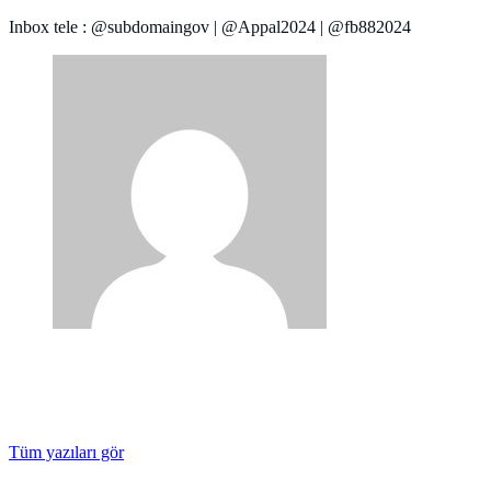
Inbox tele : @subdomaingov | @Appal2024 | @fb882024
Yazan:
wordpressauto
Tüm yazıları gör