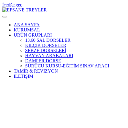
İçeriğe geç
EFSANE TREYLER
ANA SAYFA
KURUMSAL
ÜRÜN GRUPLARI
13.60 SAL DORSELER
KILÇIK DORSELER
SEBZE DORSELERİ
HAYVAN ARABALARI
DAMPER DORSE
SÜRÜCÜ KURSU-EĞİTİM SINAV ARACI
TAMİR & REVİZYON
İLETİŞİM
iWin – Đế Chế Game Bài Đổi Thưởng –
Bí Mật Chiến Thắng
iWin – Đế Chế Game Bài Đổi Thưởng –
Bí Mật Chiến Thắng