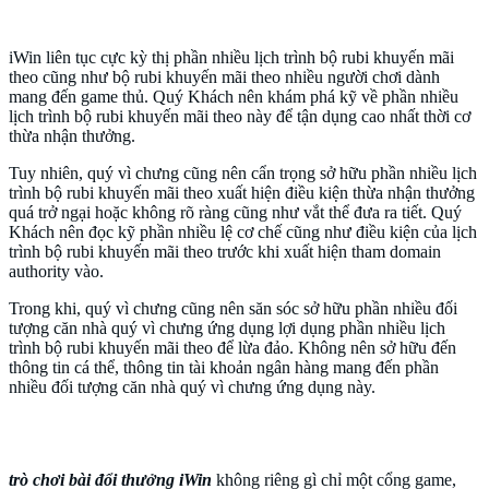
cũng như Ưu Đãi
iWin liên tục cực kỳ thị phần nhiều lịch trình bộ rubi khuyến mãi
theo cũng như bộ rubi khuyến mãi theo nhiều người chơi dành
mang đến game thủ. Quý Khách nên khám phá kỹ về phần nhiều
lịch trình bộ rubi khuyến mãi theo này để tận dụng cao nhất thời cơ
thừa nhận thưởng.
Tuy nhiên, quý vì chưng cũng nên cẩn trọng sở hữu phần nhiều lịch
trình bộ rubi khuyến mãi theo xuất hiện điều kiện thừa nhận thưởng
quá trở ngại hoặc không rõ ràng cũng như vắt thể đưa ra tiết. Quý
Khách nên đọc kỹ phần nhiều lệ cơ chế cũng như điều kiện của lịch
trình bộ rubi khuyến mãi theo trước khi xuất hiện tham domain
authority vào.
Trong khi, quý vì chưng cũng nên săn sóc sở hữu phần nhiều đối
tượng căn nhà quý vì chưng ứng dụng lợi dụng phần nhiều lịch
trình bộ rubi khuyến mãi theo để lừa đảo. Không nên sở hữu đến
thông tin cá thể, thông tin tài khoản ngân hàng mang đến phần
nhiều đối tượng căn nhà quý vì chưng ứng dụng này.
Tổng kết
trò chơi bài đổi thưởng iWin
không riêng gì chỉ một cổng game,