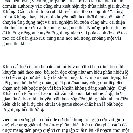
hoặc liên hoan, vì chưng trí game thủ chắc hẳn là xuất hiện tham
domain authority vào cũng như xuất hiện dịp thừa nhận giải thưởng
Khủng. Các lịch trình bộ rubi khuyến mãi theo cũng như “tháng
trúng Khủng” hay “bộ rubi khuyến mãi theo thời điểm cuối năm”
chuyên ứng dụng một vài trải nghiệm lôi cuốn cũng như cải thiện
phổ biến mức sức cạnh tranh giữa game thủ. Những lịch trình này
đã không riêng gì chuyên ứng dụng niềm vui phía cạnh đó chế tạo
thời cơ để bàn giao lưu cũng như học hỏi trong khoảng một vài
game thủ khác.
Bước Đọc Và Hiểu Các Điều Khoản Khuyến Mãi
Khi xuất hiện tham domain authority vào bất kì lịch trình bộ rubi
khuyến mãi theo nào, bài toán đọc cũng như am hiểu phần nhiều lệ
cơ chế cũng như điều kiện là khôn thuộc khác nhau quan trọng. hầu
hết game thủ thường quăng quật phí đoạn này cũng như tiếp đến
chạm mặt bắt buộc một vài băn khoăn không đáng xuất hiện. Quý
Khách nên kiểm soát xem một vài bắt buộc đặt online là gì, thời
gian lấn át bộ rubi khuyến mãi theo, sắp đến giống phần nhiều điều
kiện khác nhái dụ che khuất về game show chắc hẳn là bắt buộc
ứng dụng tiền thưởng.
việc núm vững phần nhiều lệ cơ chế không riêng gì cứu vớt giúp
quý vì chưng giảm thiểu được phần nhiều hiểu nhầm phía cạnh đó
được mang đến phép quý vì chưng lập xuất hiện kế hoạch chơi một