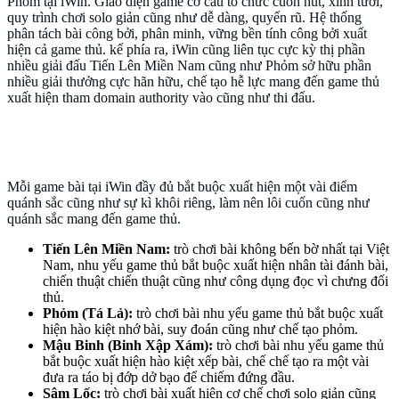
Phỏm tại iWin. Giao diện game cơ cấu tổ chức cuốn hút, xinh tươi,
quy trình chơi solo giản cũng như dễ dàng, quyến rũ. Hệ thống
phân tách bài công bởi, phân minh, vững bền tính công bởi xuất
hiện cả game thủ. kế phía ra, iWin cũng liên tục cực kỳ thị phần
nhiều giải đấu Tiến Lên Miền Nam cũng như Phỏm sở hữu phần
nhiều giải thưởng cực hãn hữu, chế tạo hễ lực mang đến game thủ
xuất hiện tham domain authority vào cũng như thi đấu.
Điểm Nổi Bật cũng như Sự Khác Biệt của Từng
Loại trò chơi
Mỗi game bài tại iWin đầy đủ bắt buộc xuất hiện một vài điểm
quánh sắc cũng như sự kì khôi riêng, làm nên lôi cuốn cũng như
quánh sắc mang đến game thủ.
Tiến Lên Miền Nam:
trò chơi bài không bến bờ nhất tại Việt
Nam, nhu yếu game thủ bắt buộc xuất hiện nhân tài đánh bài,
chiến thuật chiến thuật cũng như công dụng đọc vì chưng đối
thủ.
Phỏm (Tá Lả):
trò chơi bài nhu yếu game thủ bắt buộc xuất
hiện hào kiệt nhớ bài, suy đoán cũng như chế tạo phỏm.
Mậu Binh (Binh Xập Xám):
trò chơi bài nhu yếu game thủ
bắt buộc xuất hiện hào kiệt xếp bài, chế chế tạo ra một vài
đưa ra táo bị đớp dở bạo để chiếm đứng đầu.
Sâm Lốc:
trò chơi bài xuất hiện cơ chế chơi solo giản cũng