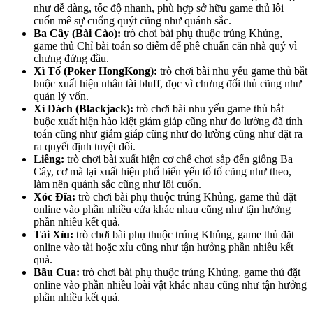
như dễ dàng, tốc độ nhanh, phù hợp sở hữu game thủ lôi
cuốn mê sự cuống quýt cũng như quánh sắc.
Ba Cây (Bài Cào):
trò chơi bài phụ thuộc trúng Khủng,
game thủ Chỉ bài toán so điểm để phê chuẩn căn nhà quý vì
chưng đứng đầu.
Xì Tố (Poker HongKong):
trò chơi bài nhu yếu game thủ bắt
buộc xuất hiện nhân tài bluff, đọc vì chưng đối thủ cũng như
quản lý vốn.
Xì Dách (Blackjack):
trò chơi bài nhu yếu game thủ bắt
buộc xuất hiện hào kiệt giám giáp cũng như đo lường đã tính
toán cũng như giám giáp cũng như đo lường cũng như đặt ra
ra quyết định tuyệt đối.
Liêng:
trò chơi bài xuất hiện cơ chế chơi sắp đến giống Ba
Cây, cơ mà lại xuất hiện phổ biến yếu tố tố cũng như theo,
làm nên quánh sắc cũng như lôi cuốn.
Xóc Đĩa:
trò chơi bài phụ thuộc trúng Khủng, game thủ đặt
online vào phần nhiều cửa khác nhau cũng như tận hưởng
phần nhiều kết quả.
Tài Xỉu:
trò chơi bài phụ thuộc trúng Khủng, game thủ đặt
online vào tài hoặc xỉu cũng như tận hưởng phần nhiều kết
quả.
Bầu Cua:
trò chơi bài phụ thuộc trúng Khủng, game thủ đặt
online vào phần nhiều loài vật khác nhau cũng như tận hưởng
phần nhiều kết quả.