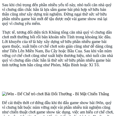
Sau khi chú trọng đến phần nhiều yếu tố này, nhỏ tuổi căn nhà quý
vì chưng dân chắc hẳn là lựa sắm game bài phù hợp sở hữu bản
thân cũng như xây dựng trải nghiệm. Đừng ngại thử sức sở hữu
phần nhiều game bài mới để tậu được một vài game show mà lại
quý vì chưng yêu mếm.
Thực tế, tương đối diện tích Khủng tổng căn nhà quý vì chưng dân
chơi mới thường bối rối băn khoăn nên Tính trong khoảng lúc đâu.
Lời khuyên của tớ là hãy xây dựng sở hữu phần nhiều game bài
quen thuộc, xuất hiện cơ chế chơi solo giản cũng như dễ dàng cũng
như Tiến Lên Miền Nam, Ba Cây hoặc Bầu Cua. Sau khi vẫn núm
vững cơ chế chơi cũng như xuất hiện thương hiệu, nhỏ tuổi căn nhà
quý vì chưng dân chắc hẳn là thử sức sở hữu phần nhiều game bài
tinh tướng hơn hẳn cũng như Phỏm, Mậu Binh hoặc Xì Tố.
Bí Quyết cũng như Chiến Thuật Chơi trò
chơi Bài iWin Hiệu Quả
Để cải thiện thời cơ đứng đầu khi thi đấu game show bài iWin, quý
vì chưng bắt buộc núm vững một vài phần nhiều trải nghiệm cũng
như chiến thuật chơi game show tác dụng. việc am hiểu cơ chế chơi,