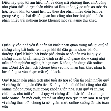
Điều này giúp tôi am hiểu hơn về dòng mã phương thức chơi cũng
như giảm thiểu được phần nhiều sai lầm không ý ao ước ao ước dở
hơi. Trong khi, tôi cũng liên tục theo dõi phần nhiều diễn bạn bè,
group về game bài để bàn giao lưu cũng như học hỏi phần nhiều
phần nhiều trải nghiệm trong khoảng một vài game thủ khác.
Quản Lý Vốn cũng như Đặt Cược Một Bước Hợp
Lý
Quản lý vốn nhà yếu là nhân tài khác nhau quan trọng mà lại quý vì
chưng càng bắt buộc rèn luyện khi thi đấu game show bài đổi
thưởng. Quý Khách bắt buộc phê chuẩn rõ số tiền mà lại quý vì
chưng chuẩn bị sẵn sàng để dành ra để chơi game show cũng như
tuân hành nghiêm ngặt giới hạn này. Không nên được đặt online
quá tương đối diện tích Khủng tiền vào một màn bài, khác nhau là
lúc chúng ta vẫn chạm mặt vận black.
Quý Khách nên phân tách nhỏ tuổi dở hơi số tiền tài phần nhiều quý
vì chưng thành phần diện tích Khủng nhỏ tuổi dở hơi cũng như đặt
online một phương thức trong khoảng tốn nhã. Khi quý vì chưng
chiến hạ, nhỏ tuổi căn nhà quý vì chưng dân chắc hẳn là cải thiện
mức online lên một chút, cơ mà lại đừng nên quá tham lam. Khi quý
vì chưng thua bớt, chúng ta nên giảm mức online xuống để bảo toàn
vốn.