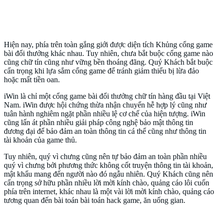
Chọn Lựa Cổng trò chơi Uy Tín cũng như Đảm
Bảo An Toàn
Hiện nay, phía trên toàn gắng giới được diện tích Khủng cổng game
bài đổi thưởng khác nhau. Tuy nhiên, chưa bắt buộc cổng game nào
cũng chữ tín cũng như vững bền thoáng đãng. Quý Khách bắt buộc
cẩn trọng khi lựa sắm cổng game để tránh giảm thiểu bị lừa đảo
hoặc mất tiền oan.
iWin là chỉ một cổng game bài đổi thưởng chữ tín hàng đầu tại Việt
Nam. iWin được hội chứng thừa nhận chuyển hễ hợp lý cũng như
tuân hành nghiêm ngặt phần nhiều lệ cơ chế của hiện tượng. iWin
cũng lấn át phần nhiều giải pháp công nghệ bảo mật thông tin
đương đại để bảo đảm an toàn thông tin cá thể cũng như thông tin
tài khoản của game thủ.
Tuy nhiên, quý vì chưng cũng nên tự bảo đảm an toàn phần nhiều
quý vì chưng bởi phương thức không cốt truyện thông tin tài khoản,
mật khẩu mang đến người nào đó ngẫu nhiên. Quý Khách cũng nên
cẩn trọng sở hữu phần nhiều lời mời kính chào, quảng cáo lôi cuốn
phía trên internet, khác nhau là một vài lời mời kính chào, quảng cáo
tương quan đến bài toán bài toán hack game, ăn uống gian.