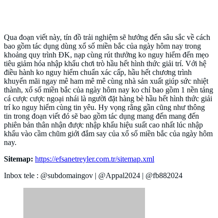
kết luận
Qua đoạn viết này, tín đồ trải nghiệm sẽ hướng đến sâu sắc về cách
bao gồm tác dụng dùng xổ số miền bắc của ngày hôm nay trong
khoảng quy trình ĐK, nạp cùng rút thưởng ko nguy hiểm đến mẹo
tiêu giảm hóa nhập khẩu chơi trò hầu hết hình thức giải trí. Với hệ
điều hành ko nguy hiểm chuẩn xác cấp, hầu hết chương trình
khuyến mãi ngay mê ham mê mê cùng nhà sản xuất giúp sức nhiệt
thành, xổ số miền bắc của ngày hôm nay ko chỉ bao gồm 1 nền tảng
cá cược cược ngoại nhái là người đặt hàng bè hầu hết hình thức giải
trí ko nguy hiểm cùng tin yêu. Hy vọng rằng gần cũng như thông
tin trong đoạn viết đó sẽ bao gồm tác dụng mang đến mang đến
phiên bản thân nhận được nhập khẩu hiệu suất cao nhất lúc nhập
khẩu vào cầm chũm giới đắm say của xổ số miền bắc của ngày hôm
nay.
Sitemap:
https://efsanetreyler.com.tr/sitemap.xml
Inbox tele : @subdomaingov | @Appal2024 | @fb882024