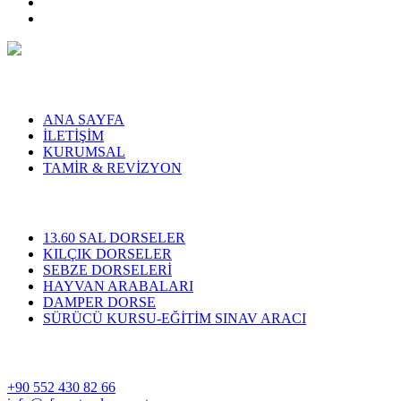
Temmuz 2020
Haziran 2020
HIZLI MENÜ
ANA SAYFA
İLETİŞİM
KURUMSAL
TAMİR & REVİZYON
ÜRÜN GRUPLARI
13.60 SAL DORSELER
KILÇIK DORSELER
SEBZE DORSELERİ
HAYVAN ARABALARI
DAMPER DORSE
SÜRÜCÜ KURSU-EĞİTİM SINAV ARACI
İLETİŞİM
+90 552 430 82 66