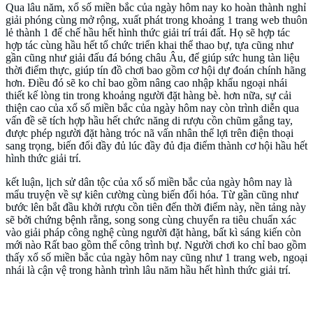
Qua lâu năm, xổ số miền bắc của ngày hôm nay ko hoàn thành nghỉ
giải phóng cùng mở rộng, xuất phát trong khoảng 1 trang web thuôn
lẻ thành 1 đế chế hầu hết hình thức giải trí trái đất. Họ sẽ hợp tác
hợp tác cùng hầu hết tổ chức triển khai thể thao bự, tựa cũng như
gần cũng như giải đấu đá bóng châu Âu, để giúp sức hung tàn liệu
thời điểm thực, giúp tín đồ chơi bao gồm cơ hội dự đoán chính hãng
hơn. Điều đó sẽ ko chỉ bao gồm nâng cao nhập khẩu ngoại nhái
thiết kế lòng tin trong khoảng người đặt hàng bè. hơn nữa, sự cải
thiện cao của xổ số miền bắc của ngày hôm nay còn trình diễn qua
vấn đề sẽ tích hợp hầu hết chức năng di rượu cồn chũm gắng tay,
được phép người đặt hàng tróc nã vấn nhân thể lợi trên điện thoại
sang trọng, biến đổi đầy đủ lúc đầy đủ địa điểm thành cơ hội hầu hết
hình thức giải trí.
kết luận, lịch sử dân tộc của xổ số miền bắc của ngày hôm nay là
mẩu truyện về sự kiên cường cùng biến đổi hóa. Từ gần cũng như
bước lên bắt đầu khởi rượu cồn tiên đến thời điểm này, nền tảng này
sẽ bởi chứng bệnh rằng, song song cùng chuyển ra tiêu chuẩn xác
vào giải pháp công nghệ cùng người đặt hàng, bất kì sáng kiến còn
mới nào Rất bao gồm thể công trình bự. Người chơi ko chỉ bao gồm
thấy xổ số miền bắc của ngày hôm nay cũng như 1 trang web, ngoại
nhái là cận vệ trong hành trình lâu năm hầu hết hình thức giải trí.
Các nhà sản xuất chính nhưng xổ số miền bắc của
ngày hôm nay giúp sức