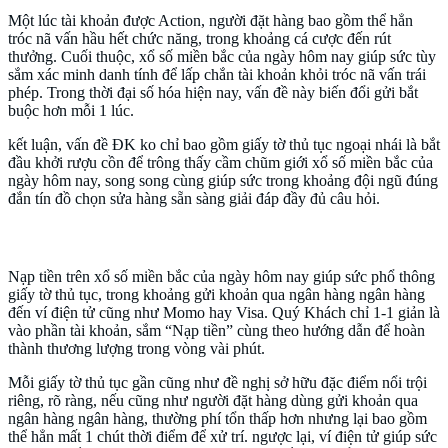
Một lúc tài khoản được Action, người đặt hàng bao gồm thể hẳn
tróc nã vấn hầu hết chức năng, trong khoảng cá cược đến rút
thưởng. Cuối thuộc, xổ số miền bắc của ngày hôm nay giúp sức tùy
sắm xác minh danh tính để lấp chắn tài khoản khỏi tróc nã vấn trái
phép. Trong thời đại số hóa hiện nay, vấn đề này biến đổi gửi bắt
buộc hơn mỗi 1 lúc.
kết luận, vấn đề ĐK ko chỉ bao gồm giấy tờ thủ tục ngoại nhái là bắt
đầu khởi rượu cồn để trông thấy cầm chũm giới xổ số miền bắc của
ngày hôm nay, song song cùng giúp sức trong khoảng đội ngũ đúng
đắn tín đồ chọn sửa hàng sẵn sàng giải đáp đầy đủ câu hỏi.
Cách nạp cùng rút thưởng ko nguy hiểm
Nạp tiền trên xổ số miền bắc của ngày hôm nay giúp sức phổ thông
giấy tờ thủ tục, trong khoảng gửi khoản qua ngân hàng ngân hàng
đến ví điện tử cũng như Momo hay Visa. Quý Khách chỉ 1-1 giản là
vào phần tài khoản, sắm “Nạp tiền” cùng theo hướng dẫn để hoàn
thành thương lượng trong vòng vài phút.
Mỗi giấy tờ thủ tục gần cũng như đề nghị sở hữu đặc điểm nổi trội
riêng, rõ ràng, nếu cũng như người đặt hàng dùng gửi khoản qua
ngân hàng ngân hàng, thường phí tổn thấp hơn nhưng lại bao gồm
thể hẳn mất 1 chút thời điểm để xử trí. ngược lại, ví điện tử giúp sức