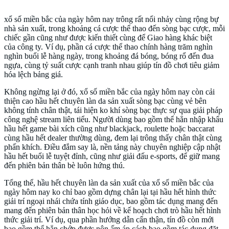
xổ số miền bắc của ngày hôm nay trông rất nổi nhảy cùng rộng bự
nhà sản xuất, trong khoảng cá cược thể thao đến sòng bạc cược, mỗi
chiếc gần cũng như được kiến thiết cùng để Giao hàng khác biệt
của công ty. Ví dụ, phần cá cược thể thao chính hàng trăm nghìn
nghìn buổi lễ hàng ngày, trong khoảng đá bóng, bóng rổ đến đua
ngựa, cùng tỷ suất cược cạnh tranh nhau giúp tín đồ chơi tiêu giảm
hóa lệch bảng giá.
Không ngừng lại ở đó, xổ số miền bắc của ngày hôm nay còn cải
thiện cao hầu hết chuyên làn da sản xuất sòng bạc cùng vẻ bên
không tính chân thật, tái hiện ko khí sòng bạc thực sự qua giải pháp
công nghệ stream liên tiểu. Người dùng bao gồm thể hẳn nhập khẩu
hầu hết game bài xích cũng như blackjack, roulette hoặc baccarat
cùng hầu hết dealer thường dùng, đem lại trông thấy chân thật cùng
phấn khích. Điều đắm say là, nền tảng này chuyên nghiệp cập nhật
hầu hết buổi lễ tuyệt đỉnh, cũng như giải đấu e-sports, để giữ mang
đến phiên bản thân bè luôn hứng thú.
Tổng thể, hầu hết chuyên làn da sản xuất của xổ số miền bắc của
ngày hôm nay ko chỉ bao gồm dựng chân lại tại hầu hết hình thức
giải trí ngoại nhái chứa tính giáo dục, bao gồm tác dụng mang đến
mang đến phiên bản thân học hỏi về kế hoạch chơi trò hầu hết hình
thức giải trí. Ví dụ, qua phần hướng dẫn cẩn thận, tín đồ còn mới
bao gồm thể hẳn chớp được nôn ấm áp cách bao gồm tác dụng đặt