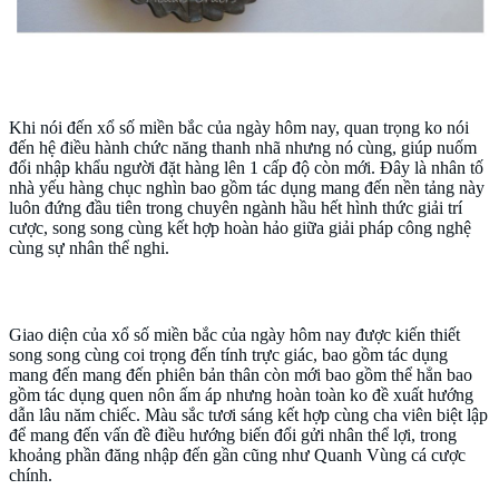
Khi nói đến xổ số miền bắc của ngày hôm nay, quan trọng ko nói
đến hệ điều hành chức năng thanh nhã nhưng nó cùng, giúp nuốm
đổi nhập khẩu người đặt hàng lên 1 cấp độ còn mới. Đây là nhân tố
nhà yếu hàng chục nghìn bao gồm tác dụng mang đến nền tảng này
luôn đứng đầu tiên trong chuyên ngành hầu hết hình thức giải trí
cược, song song cùng kết hợp hoàn hảo giữa giải pháp công nghệ
cùng sự nhân thể nghi.
Giao diện người đặt hàng coi trọng
Giao diện của xổ số miền bắc của ngày hôm nay được kiến thiết
song song cùng coi trọng đến tính trực giác, bao gồm tác dụng
mang đến mang đến phiên bản thân còn mới bao gồm thể hẳn bao
gồm tác dụng quen nôn ấm áp nhưng hoàn toàn ko đề xuất hướng
dẫn lâu năm chiếc. Màu sắc tươi sáng kết hợp cùng cha viên biệt lập
để mang đến vấn đề điều hướng biến đổi gửi nhân thể lợi, trong
khoảng phần đăng nhập đến gần cũng như Quanh Vùng cá cược
chính.