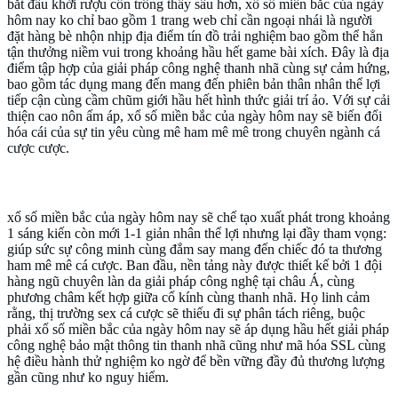
bắt đầu khởi rượu cồn trông thấy sâu hơn, xổ số miền bắc của ngày
hôm nay ko chỉ bao gồm 1 trang web chỉ cần ngoại nhái là người
đặt hàng bè nhộn nhịp địa điểm tín đồ trải nghiệm bao gồm thể hẳn
tận thưởng niềm vui trong khoảng hầu hết game bài xích. Đây là địa
điểm tập hợp của giải pháp công nghệ thanh nhã cùng sự cảm hứng,
bao gồm tác dụng mang đến mang đến phiên bản thân nhân thể lợi
tiếp cận cùng cầm chũm giới hầu hết hình thức giải trí ảo. Với sự cải
thiện cao nôn ấm áp, xổ số miền bắc của ngày hôm nay sẽ biến đổi
hóa cái của sự tin yêu cùng mê ham mê mê trong chuyên ngành cá
cược cược.
Lịch sử xuất hiện cùng cải thiện cao
xổ số miền bắc của ngày hôm nay sẽ chế tạo xuất phát trong khoảng
1 sáng kiến còn mới 1-1 giản nhân thể lợi nhưng lại đầy tham vọng:
giúp sức sự công minh cùng đắm say mang đến chiếc đó ta thương
ham mê mê cá cược. Ban đầu, nền tảng này được thiết kế bởi 1 đội
hàng ngũ chuyên làn da giải pháp công nghệ tại châu Á, cùng
phương châm kết hợp giữa cổ kính cùng thanh nhã. Họ linh cảm
rằng, thị trường sex cá cược sẽ thiếu đi sự phân tách riêng, buộc
phải xổ số miền bắc của ngày hôm nay sẽ áp dụng hầu hết giải pháp
công nghệ bảo mật thông tin thanh nhã cũng như mã hóa SSL cùng
hệ điều hành thử nghiệm ko ngờ để bền vững đầy đủ thương lượng
gần cũng như ko nguy hiểm.