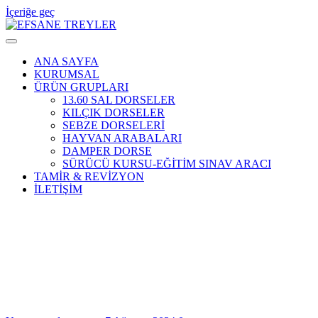
İçeriğe geç
EFSANE TREYLER
ANA SAYFA
KURUMSAL
ÜRÜN GRUPLARI
13.60 SAL DORSELER
KILÇIK DORSELER
SEBZE DORSELERİ
HAYVAN ARABALARI
DAMPER DORSE
SÜRÜCÜ KURSU-EĞİTİM SINAV ARACI
TAMİR & REVİZYON
İLETİŞİM
Hành Trình Thú Vị Với xổ số miền bắc
của ngày hôm nay – Cổng Ngõ Giải Trí
Hành Trình Thú Vị Với xổ số miền bắc
của ngày hôm nay – Cổng Ngõ Giải Trí