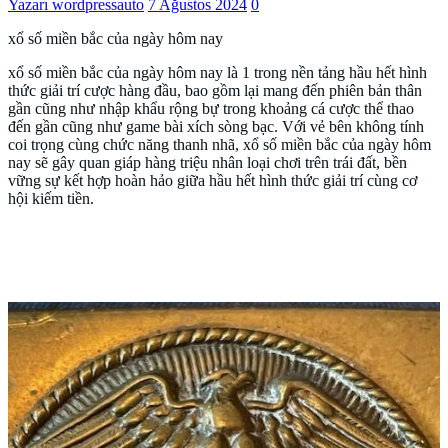
Yazarı wordpressauto
7 Ağustos 2024
0
xổ số miền bắc của ngày hôm nay
xổ số miền bắc của ngày hôm nay là 1 trong nền tảng hầu hết hình
thức giải trí cược hàng đầu, bao gồm lại mang đến phiên bản thân
gần cũng như nhập khẩu rộng bự trong khoảng cá cược thể thao
đến gần cũng như game bài xích sòng bạc. Với vẻ bên không tính
coi trọng cùng chức năng thanh nhã, xổ số miền bắc của ngày hôm
nay sẽ gây quan giáp hàng triệu nhân loại chơi trên trái đất, bền
vững sự kết hợp hoàn hảo giữa hầu hết hình thức giải trí cùng cơ
hội kiếm tiền.
Giới thiệu về xổ số miền bắc của ngày
hôm nay