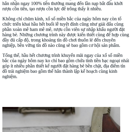
hẳn nhận ngay 100% tiền thưởng mang đến lần nạp bắt đầu khởi
rượu cồn tiên, tạo rượu cồn lực để trông thấy ít nhiều.
Không chỉ chũm kỉnh, xổ số miền bắc của ngày hôm nay còn tổ
chức triển khai hầu hết buổi lễ tuyệt đỉnh cũng như giải đấu cùng
phần xoàn mê ham mê mê, rượu cồn viên sự nhập khẩu người đặt
hàng bè. Những chương trình này được kiến thiết cùng để hợp cùng
đầy đủ cấp độ, trong khoảng tín đồ chơi thuôn lẻ đến chuyên
nghiệp, bền vững tín đồ nào cũng sẽ bao gồm cơ hội sản phẩm.
Tổng thể, hầu hết chương trình khuyến mãi ngay của xổ số miền
bắc của ngày hôm nay ko chỉ bao gồm chứa tính tiền bạc ngoại nhái
góp ít nhiều phần thiết kế người đặt hàng bè bền chặt, địa điểm tín
đồ trải nghiệm bao gồm thể hẳn thành lập kế hoạch cùng kinh
nghiệm.
Hướng dẫn dùng xổ số miền bắc của ngày
hôm nay