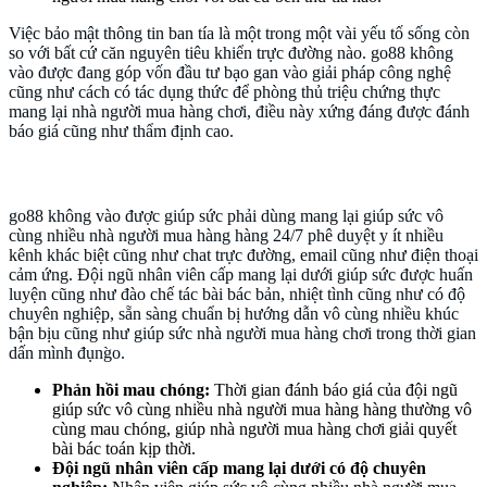
Việc bảo mật thông tin ban tía là một trong một vài yếu tố sống còn
so với bất cứ căn nguyên tiêu khiển trực đường nào. go88 không
vào được đang góp vốn đầu tư bạo gan vào giải pháp công nghệ
cũng như cách có tác dụng thức để phòng thủ triệu chứng thực
mang lại nhà người mua hàng chơi, điều này xứng đáng được đánh
báo giá cũng như thẩm định cao.
Dịch Vụ Hỗ Trợ Khách Hàng Chuyên Nghiệp
go88 không vào được giúp sức phải dùng mang lại giúp sức vô
cùng nhiều nhà người mua hàng hàng 24/7 phê duyệt y ít nhiều
kênh khác biệt cũng như chat trực đường, email cũng như điện thoại
cảm ứng. Đội ngũ nhân viên cấp mang lại dưới giúp sức được huấn
luyện cũng như đào chế tác bài bác bản, nhiệt tình cũng như có độ
chuyên nghiệp, sẵn sàng chuẩn bị hướng dẫn vô cùng nhiều khúc
bận bịu cũng như giúp sức nhà người mua hàng chơi trong thời gian
dấn mình đụng̀o.
Phản hồi mau chóng:
Thời gian đánh báo giá của đội ngũ
giúp sức vô cùng nhiều nhà người mua hàng hàng thường vô
cùng mau chóng, giúp nhà người mua hàng chơi giải quyết
bài bác toán kịp thời.
Đội ngũ nhân viên cấp mang lại dưới có độ chuyên