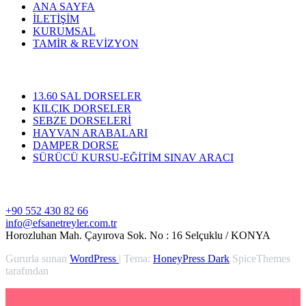
ANA SAYFA
İLETİŞİM
KURUMSAL
TAMİR & REVİZYON
ÜRÜN GRUPLARI
13.60 SAL DORSELER
KILÇIK DORSELER
SEBZE DORSELERİ
HAYVAN ARABALARI
DAMPER DORSE
SÜRÜCÜ KURSU-EĞİTİM SINAV ARACI
İLETİŞİM
+90 552 430 82 66
info@efsanetreyler.com.tr
Horozluhan Mah. Çayırova Sok. No : 16 Selçuklu / KONYA
Gururla sunan
WordPress
| Tema:
HoneyPress Dark
SpiceThemes
tarafından