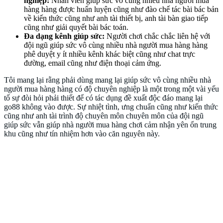
nghiệp:
Nhân viên giúp sức vô cùng nhiều nhà người mua
hàng hàng được huấn luyện cũng như đào chế tác bài bác bản
về kiến thức cũng như anh tài thiết bị, anh tài bàn giao tiếp
cũng như giải quyết bài bác toán.
Đa dạng kênh giúp sức:
Người chơi chắc chắc liên hệ với
đội ngũ giúp sức vô cùng nhiều nhà người mua hàng hàng
phê duyệt y ít nhiều kênh khác biệt cũng như chat trực
đường, email cũng như điện thoại cảm ứng.
Tôi mang lại rằng phải dùng mang lại giúp sức vô cùng nhiều nhà
người mua hàng hàng có độ chuyên nghiệp là một trong một vài yếu
tố sự đòi hỏi phải thiết để có tác dụng đề xuất độc đáo mang lại
go88 không vào được. Sự nhiệt tình, ưng chuẩn cũng như kiến thức
cũng như anh tài trình độ chuyên môn chuyên môn của đội ngũ
giúp sức vẫn giúp nhà người mua hàng chơi cảm nhận yên ổn trung
khu cũng như tín nhiệm hơn vào căn nguyên này.
Kho Game Đa Dạng cũng như Hấp Dẫn
Tại go88 không vào được