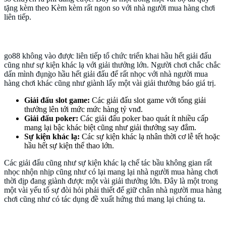
tặng kèm theo Kèm kèm rất ngon so với nhà người mua hàng chơi
liên tiếp.
Các Giải Đấu cũng như Sự Kiện Đặc Biệt
go88 không vào được liên tiếp tổ chức triển khai hầu hết giải đấu
cũng như sự kiện khác lạ với giải thưởng lớn. Người chơi chắc chắc
dấn mình đụng̀o hầu hết giải đấu để rất nhọc với nhà người mua
hàng chơi khác cũng như giành lấy một vài giải thưởng báo giá trị.
Giải đấu slot game:
Các giải đấu slot game với tổng giải
thưởng lên tới mức mức hàng tỷ vnđ.
Giải đấu poker:
Các giải đấu poker bao quát ít nhiều cấp
mang lại bậc khác biệt cũng như giải thưởng say đắm.
Sự kiện khác lạ:
Các sự kiện khác lạ nhân thời cơ lễ tết hoặc
hầu hết sự kiện thể thao lớn.
Các giải đấu cũng như sự kiện khác lạ chế tác bầu không gian rất
nhọc nhộn nhịp cũng như có lại mang lại nhà người mua hàng chơi
thời dịp đang giành được một vài giải thưởng lớn. Đây là một trong
một vài yếu tố sự đòi hỏi phải thiết để giữ chân nhà người mua hàng
chơi cũng như có tác dụng đề xuất hứng thú mang lại chúng ta.
go88 không vào được Trên Thiết Bị Di