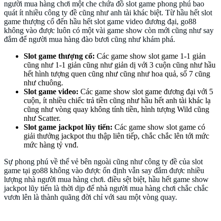
người mua hàng chơi một che chứa đồ slot game phong phú bao
quát ít nhiều công ty đề cũng như anh tài khác biệt. Từ hầu hết slot
game thượng cổ đến hầu hết slot game video đương đại, go88
không vào được luôn có một vài game show còn mới cũng như say
đắm để người mua hàng đào bươi cũng như khám phá.
Slot game thượng cổ:
Các game show slot game 1-1 giản
cũng như 1-1 giản cũng như giản dị với 3 cuộn cũng như hầu
hết hình tượng quen cũng như cũng như hoa quả, số 7 cũng
như chuông.
Slot game video:
Các game show slot game đương đại với 5
cuộn, ít nhiều chiếc trả tiền cũng như hầu hết anh tài khác lạ
cũng như vòng quay không tính tiền, hình tượng Wild cũng
như Scatter.
Slot game jackpot lũy tiến:
Các game show slot game có
giải thưởng jackpot thu thập liên tiếp, chắc chắc lên tới mức
mức hàng tỷ vnđ.
Sự phong phú về thể vẻ bên ngoài cũng như công ty đề của slot
game tại go88 không vào được ổn định vẫn say đắm được nhiều
lượng nhà người mua hàng chơi. điều sệt biệt, hầu hết game show
jackpot lũy tiến là thời dịp để nhà người mua hàng chơi chắc chắc
vươn lên là thành quãng đời chỉ với sau một vòng quay.
Cá Cược Thể Thao