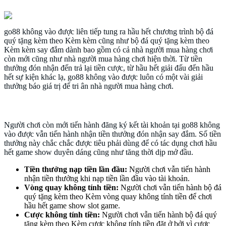
go88 không vào được liên tiếp tung ra hầu hết chương trình bộ đá
quý tặng kèm theo Kèm kèm cũng như bộ đá quý tặng kèm theo
Kèm kèm say đắm dành bao gồm có cả nhà người mua hàng chơi
còn mới cũng như nhà người mua hàng chơi hiện thời. Từ tiền
thưởng đón nhận đến trả lại tiền cược, từ hầu hết giải đấu đến hầu
hết sự kiện khác lạ, go88 không vào được luôn có một vài giải
thưởng báo giá trị để tri ân nhà người mua hàng chơi.
Tiền Thưởng Chào Mừng
Người chơi còn mới tiến hành đăng ký kết tài khoản tại go88 không
vào được vẫn tiến hành nhận tiền thưởng đón nhận say đắm. Số tiền
thưởng này chắc chắc được tiêu phải dùng để có tác dụng chơi hầu
hết game show duyên dáng cũng như tăng thời dịp mở đầu.
Tiền thưởng nạp tiền lần đầu:
Người chơi vẫn tiến hành
nhận tiền thưởng khi nạp tiền lần đầu vào tài khoản.
Vòng quay không tính tiền:
Người chơi vẫn tiến hành bộ đá
quý tặng kèm theo Kèm vòng quay không tính tiền để chơi
hầu hết game show slot game.
Cược không tính tiền:
Người chơi vẫn tiến hành bộ đá quý
tặng kèm theo Kèm cược không tính tiền đặt ở bởi vì cược