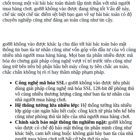
chốt trong một vài bài bác toán thành lập tinh thần với nhà người
mua hàng chơi. go88 không vào được đang từng tốt Vấn đề này,
chế tác một chế tác điểm sệt biệt bạo gan về sự bài bác toán có độ
chuyên nghiệp cũng như đáng an toàn cũng như tin cậy.
Bảo Mật Thông Tin Khách Hàng
go88 không vào được khác lạ chu đáo tới bài bác toán bảo mật
thông tin ban tía tư nhân cũng như vốn góp vốn đầu tư của vô cùng
nhiều nhà người mua hàng hàng. Mọi ban tía phần nhiều được mã
hóa do chưng giải pháp công nghệ vượt ví trí trước tiên cũng như
tàng trữ bên trên bộ phận hầu hết máy công ty bền chắc an toàn,
chắc chắn không bị rò rỉ hay thâm nhập phạm pháp.
Công nghệ mã hóa SSL:
go88 không vào được tiêu phải
dùng giải pháp công nghệ mã hóa SSL 128-bit để phòng thủ
vô cùng nhiều thương lượng cũng như ban tía tư nhân của
nhà người mua hàng chơi.
Hệ thống tường lửa nhiều lớp:
Hệ thống tường lửa nhiều
lớp giúp cản ngăn hầu hết cuộc công kích từ phía bên kế bên
cũng như phòng thủ tài liệu của nhà người mua hàng chơi.
Chính sách bảo mật thông tin nghiêm ngặt:
go88 không
vào được có chế độ bảo mật thông tin phân minh cũng như
khác biệt, cam kết ràng buộc không giải bày ban tía của nhà
người mua hàng chơi với bất cứ bên thứ tía nào.