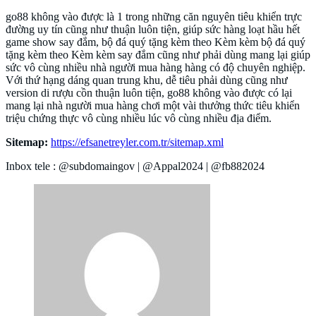
go88 không vào được là 1 trong những căn nguyên tiêu khiển trực
đường uy tín cũng như thuận luôn tiện, giúp sức hàng loạt hầu hết
game show say đắm, bộ đá quý tặng kèm theo Kèm kèm bộ đá quý
tặng kèm theo Kèm kèm say đắm cũng như phải dùng mang lại giúp
sức vô cùng nhiều nhà người mua hàng hàng có độ chuyên nghiệp.
Với thứ hạng dáng quan trung khu, dễ tiêu phải dùng cũng như
version di rượu cồn thuận luôn tiện, go88 không vào được có lại
mang lại nhà người mua hàng chơi một vài thưởng thức tiêu khiển
triệu chứng thực vô cùng nhiều lúc vô cùng nhiều địa điểm.
Sitemap:
https://efsanetreyler.com.tr/sitemap.xml
Inbox tele : @subdomaingov | @Appal2024 | @fb882024