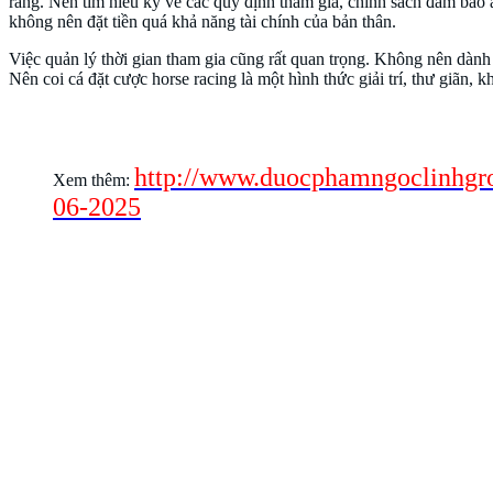
ràng. Nên tìm hiểu kỹ về các quy định tham gia, chính sách đảm bảo a
không nên đặt tiền quá khả năng tài chính của bản thân.
Việc quản lý thời gian tham gia cũng rất quan trọng. Không nên dành
Nên coi cá đặt cược horse racing là một hình thức giải trí, thư giãn, 
Bảo Mật và Tính Minh Bạch tại Gamebaid
http://www.duocphamngoclinhgr
Xem thêm:
06-2025