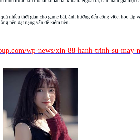
n ninh trước khi mở tài khoản tài khoản. Ngoài ra, cần tham gia một c
 quá nhiều thời gian cho game bài, ảnh hưởng đến công việc, học tập v
không nên đặt nặng vấn đề kiếm tiền.
oithuong.wales
oup.com/wp-news/xin-88-hanh-trinh-su-may-