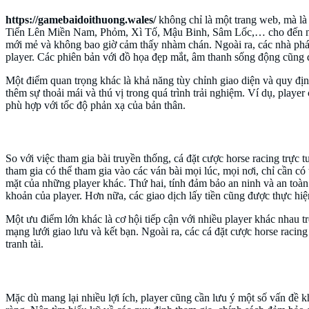
https://gamebaidoithuong.wales/
không chỉ là một trang web, mà là 
Tiến Lên Miền Nam, Phỏm, Xì Tố, Mậu Binh, Sâm Lốc,… cho đến nhữ
mới mẻ và không bao giờ cảm thấy nhàm chán. Ngoài ra, các nhà phát
player. Các phiên bản với đồ họa đẹp mắt, âm thanh sống động cũng đư
Một điểm quan trọng khác là khả năng tùy chỉnh giao diện và quy định
thêm sự thoải mái và thú vị trong quá trình trải nghiệm. Ví dụ, playe
phù hợp với tốc độ phản xạ của bản thân.
Ưu Điểm Của Game Bài Đổi Thưởng Trực Tuyến
So với việc tham gia bài truyền thống, cá đặt cược horse racing trực 
tham gia có thể tham gia vào các ván bài mọi lúc, mọi nơi, chỉ cần có 
mặt của những player khác. Thứ hai, tính đảm bảo an ninh và an toàn
khoản của player. Hơn nữa, các giao dịch lấy tiền cũng được thực h
Một ưu điểm lớn khác là cơ hội tiếp cận với nhiều player khác nhau t
mạng lưới giao lưu và kết bạn. Ngoài ra, các cá đặt cược horse racin
tranh tài.
Lưu Ý Khi Tham Gia Game Bài Đổi Thưởng
Mặc dù mang lại nhiều lợi ích, player cũng cần lưu ý một số vấn đề k