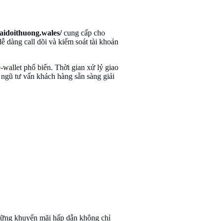
aidoithuong.wales/
cung cấp cho
dễ dàng call dõi và kiểm soát tài khoản
-wallet phổ biến. Thời gian xử lý giao
i ngũ tư vấn khách hàng sẵn sàng giải
ững khuyến mãi hấp dẫn không chỉ