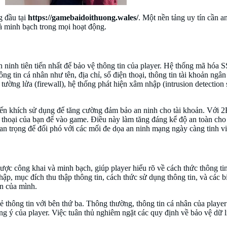
g đầu tại
https://gamebaidoithuong.wales/
. Một nền tảng uy tín cần a
và minh bạch trong mọi hoạt động.
ninh tiên tiến nhất để bảo vệ thông tin của player. Hệ thống mã hóa 
ông tin cá nhân như tên, địa chỉ, số điện thoại, thông tin tài khoản ng
ường lửa (firewall), hệ thống phát hiện xâm nhập (intrusion detection
ến khích sử dụng để tăng cường đảm bảo an ninh cho tài khoản. Với 2
 thoại của bạn để vào game. Điều này làm tăng đáng kể độ an toàn cho
n trọng để đối phó với các mối đe dọa an ninh mạng ngày càng tinh vi
ược công khai và minh bạch, giúp player hiểu rõ về cách thức thông ti
hập, mục đích thu thập thông tin, cách thức sử dụng thông tin, và các 
ân của mình.
ẻ thông tin với bên thứ ba. Thông thường, thông tin cá nhân của player
ồng ý của player. Việc tuân thủ nghiêm ngặt các quy định về bảo vệ dữ 