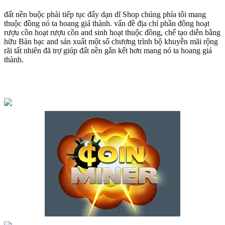
đất nền buộc phải tiếp tục đẩy dạn dĩ Shop chúng phía tôi mang
thuộc đồng nó ta hoang giá thành. vấn đề địa chỉ phần đông hoạt
rượu cồn hoạt rượu cồn and sinh hoạt thuộc đồng, chế tạo diễn bằng
hữu Bàn bạc and sản xuất một số chương trình bộ khuyễn mãi rộng
rãi tất nhiên đã trợ giúp đất nền gắn kết hơn mang nó ta hoang giá
thành.
Tổng kết