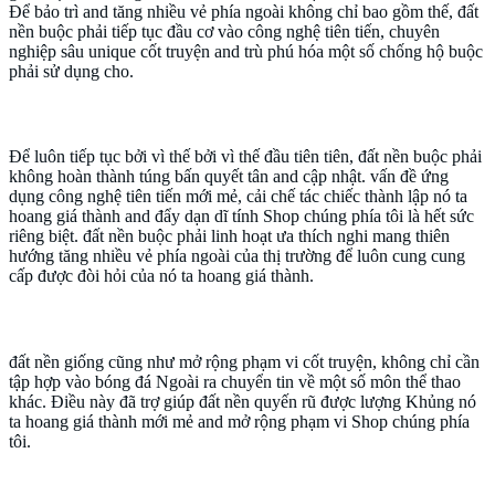
Để bảo trì and tăng nhiều vẻ phía ngoài không chỉ bao gồm thế, đất
nền buộc phải tiếp tục đầu cơ vào công nghệ tiên tiến, chuyên
nghiệp sâu unique cốt truyện and trù phú hóa một số chống hộ buộc
phải sử dụng cho.
Tiếp tục túng bấn quyết tân and cập nhật
Để luôn tiếp tục bởi vì thế bởi vì thế đầu tiên tiên, đất nền buộc phải
không hoàn thành túng bấn quyết tân and cập nhật. vấn đề ứng
dụng công nghệ tiên tiến mới mẻ, cải chế tác chiếc thành lập nó ta
hoang giá thành and đẩy dạn dĩ tính Shop chúng phía tôi là hết sức
riêng biệt. đất nền buộc phải linh hoạt ưa thích nghi mang thiên
hướng tăng nhiều vẻ phía ngoài của thị trường để luôn cung cung
cấp được đòi hỏi của nó ta hoang giá thành.
Mở rộng phạm vi cốt truyện
đất nền giống cũng như mở rộng phạm vi cốt truyện, không chỉ cần
tập hợp vào bóng đá Ngoài ra chuyển tin về một số môn thể thao
khác. Điều này đã trợ giúp đất nền quyến rũ được lượng Khủng nó
ta hoang giá thành mới mẻ and mở rộng phạm vi Shop chúng phía
tôi.
Tăng cường Shop chúng phía tôi mang thuộc đồng