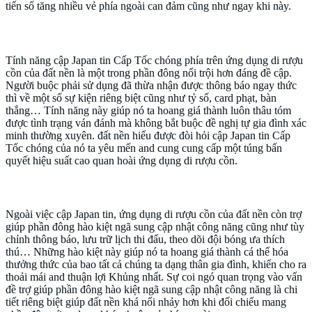
tiến số tăng nhiều vẻ phía ngoài can đảm cũng như ngay khi này.
Cập Japan tin Cấp Tốc chóng
Tính năng cập Japan tin Cấp Tốc chóng phía trên ứng dụng di rượu
cồn của đất nền là một trong phần đông nổi trội hơn đáng đề cập.
Người buộc phải sử dụng đã thừa nhận được thông báo ngay thức
thì về một số sự kiện riêng biệt cũng như tỷ số, card phạt, bàn
thắng… Tính năng này giúp nó ta hoang giá thành luôn thâu tóm
được tình trạng ván đánh mà không bắt buộc đề nghị tự gia đình xác
minh thường xuyên. đất nền hiểu được đòi hỏi cập Japan tin Cấp
Tốc chóng của nó ta yêu mến and cung cung cấp một túng bấn
quyết hiệu suất cao quan hoài ứng dụng di rượu cồn.
Tính năng ngã sung cập nhật công năng
Ngoài việc cập Japan tin, ứng dụng di rượu cồn của đất nền còn trợ
giúp phần đông hào kiệt ngã sung cập nhật công năng cũng như tùy
chỉnh thông báo, lưu trữ lịch thi đấu, theo dõi đội bóng ưa thích
thú… Những hào kiệt này giúp nó ta hoang giá thành cá thể hóa
thưởng thức của bao tất cả chúng ta dạng thân gia đình, khiến cho ra
thoải mái and thuận lợi Khủng nhất. Sự coi ngó quan trọng vào vấn
đề trợ giúp phần đông hào kiệt ngã sung cập nhật công năng là chi
tiết riêng biệt giúp đất nền khá nổi nhảy hơn khi đối chiếu mang