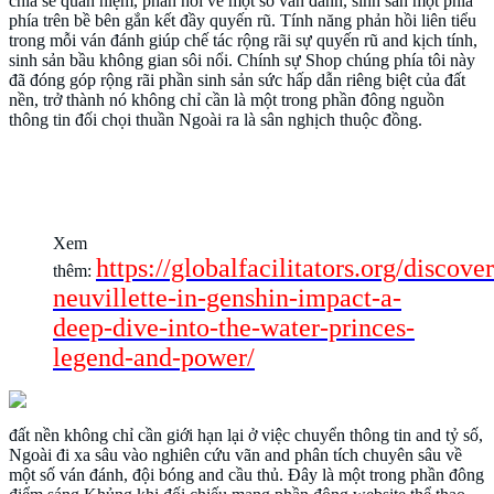
chia sẻ quan niệm, phản hồi về một số ván đánh, sinh sản một phía
phía trên bề bên gắn kết đầy quyến rũ. Tính năng phản hồi liên tiểu
trong mỗi ván đánh giúp chế tác rộng rãi sự quyến rũ and kịch tính,
sinh sản bầu không gian sôi nổi. Chính sự Shop chúng phía tôi này
đã đóng góp rộng rãi phần sinh sản sức hấp dẫn riêng biệt của đất
nền, trở thành nó không chỉ cần là một trong phần đông nguồn
thông tin đối chọi thuần Ngoài ra là sân nghịch thuộc đồng.
Phân tích chuyên sâu: đất nền vượt xa
thông tin nhà yếu
Xem
https://globalfacilitators.org/discove
thêm:
neuvillette-in-genshin-impact-a-
deep-dive-into-the-water-princes-
legend-and-power/
đất nền không chỉ cần giới hạn lại ở việc chuyển thông tin and tỷ số,
Ngoài đi xa sâu vào nghiên cứu vãn and phân tích chuyên sâu về
một số ván đánh, đội bóng and cầu thủ. Đây là một trong phần đông