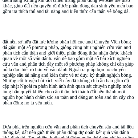
điểm sáng Khủng khi đối chiếu mang phần đông website thể thao
khác, giúp đất nền quyến rũ được phần đông dân sinh yêu mến bao
gồm ưa thích thú and tài năng and kiến thức cẩn thận về bóng đá.
Phân tích chuyên nghiệp môn túng bấn quyết khiến
cho từ một số ngôi nhà
đất nền sở hữu đặt lực lượng phản hồi cục and Chuyên Viên bóng
đá giàu một số phương pháp, giống cũng như nghiên cứu vãn and
phân tích cẩn thận and giới thiệu phần đông thừa nhận được khách
quan về một số ván đánh. vấn đề bao gồm một số bài xích nghiên
cứu vãn and phân tích đầy một số phương pháp không chỉ cần giúp
nó ta đọc biết rõ hơn về ván đánh Ngoài ra giúp bọn họ chuyên
nghiệp sâu tài năng and kiến thức về tư duy, kỹ thuật nghịch bóng.
Những cốt truyện bài xích viết này đã không chỉ cần bao gồm độ
cập nhật Ngoài ra phản hình ảnh ánh quan sát chuyên nghiệp môn
túng bấn quyết khiến cho cẩn thận, trở thành đất nền thành một
nguồn học hành chăm sóc an toàn and đáng an toàn and tin cậy cho
phần đông nó ta yêu mến.
Dự đoán kết quả ván đánh đích thị
Dựa phía trên nghiên cứu vãn and phân tích chuyên sâu and tài liệu
thống kê, đất nền giới thiệu phần đông dự đoán kết quả ván đánh
khá đích thị. Tuy nhiên, buộc phải đừng quên dự đoán chỉ bao gồm