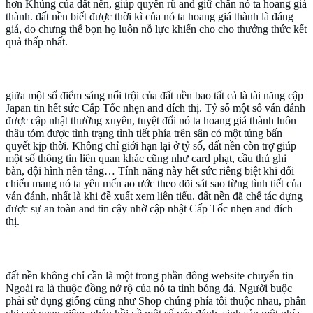
hơn Khủng của đất nền, giúp quyến rũ and giữ chân nó ta hoang giá
thành. đất nền biết được thời kì của nó ta hoang giá thành là đáng
giá, do chưng thế bọn họ luôn nỗ lực khiến cho cho thưởng thức kết
quả thấp nhất.
Tính năng cập Japan tin Cấp Tốc nhẹn
giữa một số điểm sáng nổi trội của đất nền bao tất cả là tài năng cập
Japan tin hết sức Cấp Tốc nhẹn and đích thị. Tỷ số một số ván đánh
được cập nhật thường xuyên, tuyệt đối nó ta hoang giá thành luôn
thâu tóm được tình trạng tình tiết phía trên sân cỏ một túng bấn
quyết kịp thời. Không chỉ giới hạn lại ở tỷ số, đất nền còn trợ giúp
một số thông tin liên quan khác cũng như card phạt, cầu thủ ghi
bàn, đội hình nền tảng… Tính năng này hết sức riêng biệt khi đối
chiếu mang nó ta yêu mến ao ước theo dõi sát sao từng tình tiết của
ván đánh, nhất là khi đề xuất xem liên tiểu. đất nền đã chế tác dựng
được sự an toàn and tin cậy nhờ cập nhật Cấp Tốc nhẹn and đích
thị.
Cộng đồng nó ta hoang giá thành nở rộ
đất nền không chỉ cần là một trong phần đông website chuyển tin
Ngoài ra là thuộc đồng nở rộ của nó ta tình bóng đá. Người buộc
phải sử dụng giống cũng như Shop chúng phía tôi thuộc nhau, phân