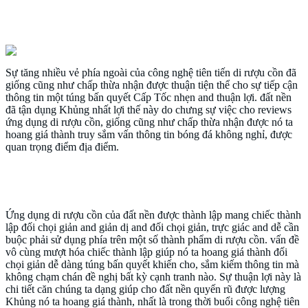
nghiệm bóng đá không nghỉ, được quan
trọng điểm địa điểm
Sự tăng nhiều vẻ phía ngoài của công nghệ tiên tiến di rượu cồn đã
giống cũng như chấp thừa nhận được thuận tiện thể cho sự tiếp cận
thông tin một túng bấn quyết Cấp Tốc nhẹn and thuận lợi. đất nền
đã tận dụng Khủng nhất lợi thế này do chưng sự việc cho reviews
ứng dụng di rượu cồn, giống cũng như chấp thừa nhận được nó ta
hoang giá thành truy sắm vấn thông tin bóng đá không nghỉ, được
quan trọng điểm địa điểm.
Giao diện vô cùng mượt hóa phía trên thành phẩm
di rượu cồn
Ứng dụng di rượu cồn của đất nền được thành lập mang chiếc thành
lập đối chọi giản and giản dị and đối chọi giản, trực giác and dễ cần
buộc phải sử dụng phía trên một số thành phẩm di rượu cồn. vấn đề
vô cùng mượt hóa chiếc thành lập giúp nó ta hoang giá thành đối
chọi giản dễ dàng túng bấn quyết khiến cho, sắm kiếm thông tin mà
không chạm chán đề nghị bất kỳ cạnh tranh nào. Sự thuận lợi này là
chi tiết căn chúng ta dạng giúp cho đất nền quyến rũ được lượng
Khủng nó ta hoang giá thành, nhất là trong thời buổi công nghệ tiên