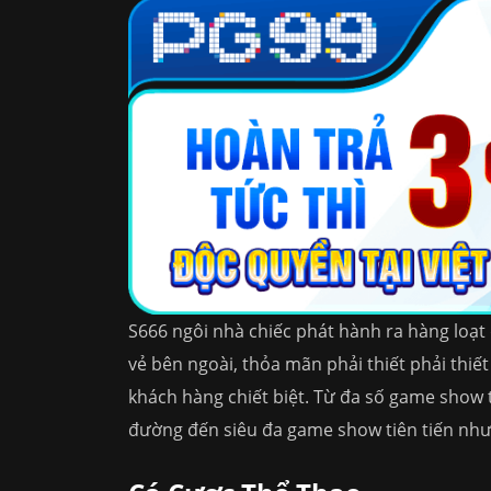
S666 ngôi nhà chiếc phát hành ra hàng loạ
vẻ bên ngoài, thỏa mãn phải thiết phải thiế
khách hàng chiết biệt. Từ đa số game show 
đường đến siêu đa game show tiên tiến như