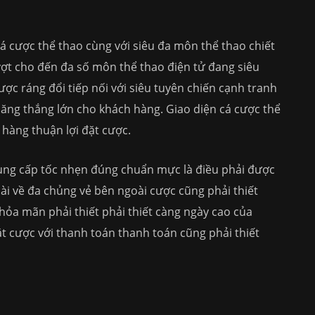
á cược thể thao cùng với siêu đa môn thể thao chiết
vợt cho đến đa số môn thể thao điện tử đang siêu
ược ráng đổi tiếp nối với siêu tuyên chiến cạnh tranh
năng thắng lớn cho khách hàng. Giao diện cá cược thể
 hàng thuận lợi đặt cược.
cung cấp tốc nhẹn đúng chuẩn mực là điều phải được
oài về đa chủng vẻ bên ngoài cược cũng phải thiết
hỏa mãn phải thiết phải thiết càng ngày cao của
ặt cược với thanh toán thanh toán cũng phải thiết