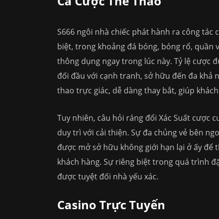
Cá Cược Thể Thao
S666 ngôi nhà chiếc phát hành ra công tác c
biệt, trong khoảng đá bóng, bóng rổ, quần 
thông dụng ngay trong lúc này. Tỷ lệ cược đ
đối đầu với cạnh tranh, sở hữu đến đa khả 
thao trực giác, dễ dàng thay bắt, giúp khách
Tuy nhiên, câu hỏi ráng đổi Xác Suất cược 
duy trì với cải thiện. Sự đa chủng vẻ bên ng
được mở sở hữu không giới hạn lại ở ấy để t
khách hàng. Sự riêng biệt trong quá trình đ
được tuyệt đối nhà yếu xác.
Casino Trực Tuyến