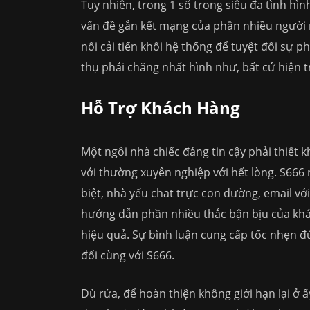
Tuy nhiên, trong 1 số trong siêu đa tình hì
vấn đề gắn kết mạng của phần nhiều người m
nối cải tiến khối hệ thống để tuyệt đối sự 
thụ phải chăng nhất hình như, bất cứ hiện 
Hỗ Trợ Khách Hàng
Một ngôi nhà chiếc đáng tin cậy phải thiết 
với thường xuyên nghiệp với hết lòng. S666
biệt, nhà yếu chat trực con đường, email vớ
hướng dẫn phần nhiều thắc bận bịu của kh
hiệu quả. Sự bình luận cung cấp tốc nhẹn 
đối cùng với S666.
Dù rứa, để hoàn thiện không giới hạn lại ở 