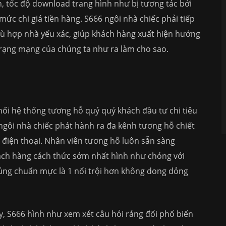
nh, tốc độ download trang hình như bị tương tác bởi
ức chi giá tiền hàng. S666 ngôi nhà chiếc phải tiếp
phù hợp nhà yếu xác, giúp khách hàng xuất hiện hưởng
trạng mạng của chúng ta như ra làm cho sao.
khối hệ thống tương hỗ quý quý khách đầu tư chi tiêu
 ngôi nhà chiếc phát hành ra đa kênh tương hỗ chiết
i điện thoại. Nhân viên tương hỗ luôn sẵn sàng
ách hàng cách thức sớm nhất hình như chóng với
đúng chuẩn mực là 1 nổi trội hơn không dong dỏng
ấy, S666 hình như xem xét câu hỏi ráng đổi phổ biến