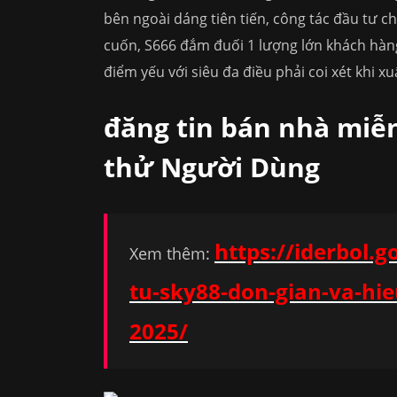
bên ngoài dáng tiên tiến, công tác đầu tư c
cuốn, S666 đắm đuối 1 lượng lớn khách hàng.
điểm yếu với siêu đa điều phải coi xét khi x
đăng tin bán nhà miễn
thử Người Dùng
https://iderbol.g
Xem thêm:
tu-sky88-don-gian-va-hi
2025/