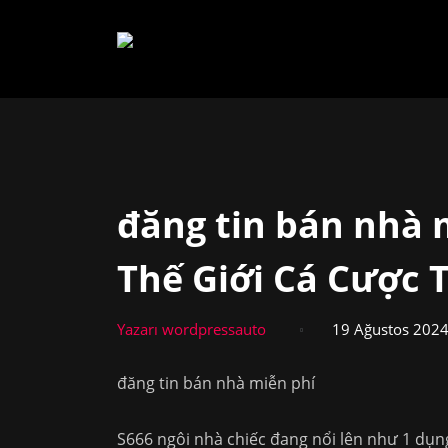
İçeriğe
geç
EFSANE T
đăng tin bán nhà
Thế Giới Cá Cược 
Yazarı wordpressauto
19 Ağustos 202
đăng tin bán nhà miễn phí
S666 ngôi nhà chiếc đang nổi lên như 1 dụn