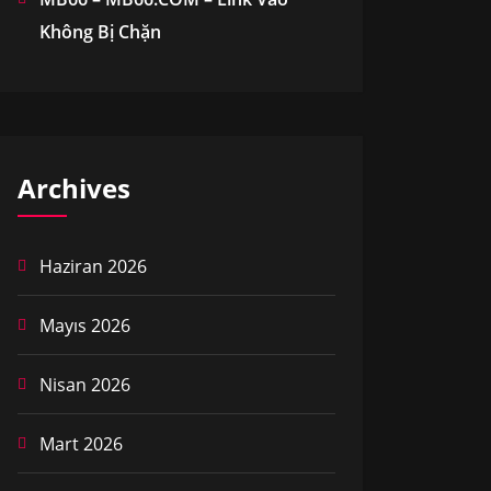
Không Bị Chặn
Archives
Haziran 2026
Mayıs 2026
Nisan 2026
Mart 2026