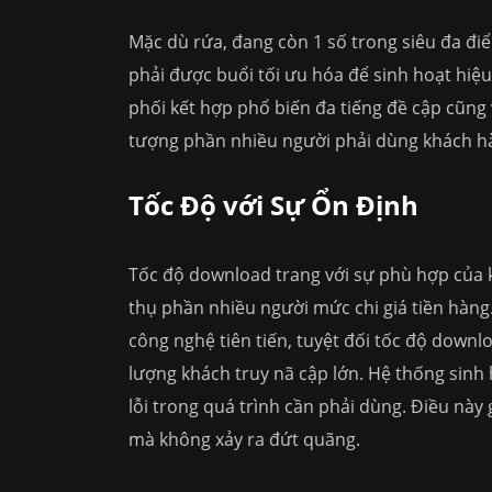
Mặc dù rứa, đang còn 1 số trong siêu đa điể
phải được buổi tối ưu hóa để sinh hoạt hiệu
phối kết hợp phổ biến đa tiếng đề cập cũng 
tượng phần nhiều người phải dùng khách hàn
Tốc Độ với Sự Ổn Định
Tốc độ download trang với sự phù hợp của 
thụ phần nhiều người mức chi giá tiền hàng
công nghệ tiên tiến, tuyệt đối tốc độ downl
lượng khách truy nã cập lớn. Hệ thống sinh 
lỗi trong quá trình cần phải dùng. Điều n
mà không xảy ra đứt quãng.