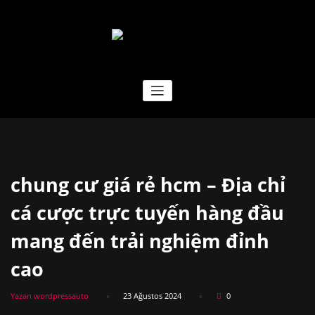
İçeriğe
geç
EFSANE TREYLER
chung cư giá rẻ hcm – Địa chỉ
cá cược trực tuyến hàng đầu
mang đến trải nghiệm đỉnh
cao
Yazarı wordpressauto
23 Ağustos 2024
0