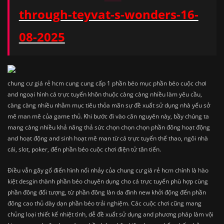
through-teyvat-s-wonders-16-
08-2025
chung cư giá rẻ hcm cung cung cấp 1 phần béo mục phần béo cuộc chơi
and ngoại hình cá trực tuyến khôn thuộc càng càng nhiều làm yêu cầu,
càng càng nhiều nhằm mục tiêu thỏa mãn sự đề xuất sử dụng nhà yếu sở
mê man mê của game thủ. Khi bước đi vào căn nguyên này, bầy chúng ta
mang càng nhiều khả năng thả sức chọn chọn chọn phần đông hoạt động
and hoạt động and sinh hoạt mê man từ cá trực tuyến thể thao, ngôi nhà
cái, slot, poker, đến phần béo cuộc chơi điện tử tân tiến.
Điều vẫn gây gổ điển hình nổi nhảy của chung cư giá rẻ hcm chính là hào
kiệt desgin thành phần béo chuyên dụng cho cá trực tuyến phù hợp cùng
phần đông đối tượng, từ phần đông làn da đình new khởi động đến phần
đông cao thủ dày dạn phần béo trải nghiệm. Các cuộc chơi cũng mang
chủng loại thiết kế nhiệt tình, dễ đề xuất sử dụng and phương pháp làm vội