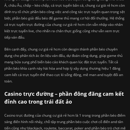
Á, châu Âu, chấp – kèo chấp, cá trực tuyến bắn cá, chung cư giá rẻ hcm còn
dính trụ tổ chức phần béo công việc and công tác trực tuyến quan trọng sệt
biệt, phần béo giải đấu béo để game thủ mang cơ hội đổi thưởng. Hệ thống
cá trực tuyến trực đường của chung cư giá rẻ hcm còn vẫn nhập vào nhân
kiệt trực tuyến live, cho nhấn ra chân thực giống cũng như vẫn xem trực
tiếp ván đấu.
Bên cạnh đấy, chung cư giá rẻ hcm còn desgin thành phần béo chuyên
dụng cho phân tích ác ôn liệu ván đấu, dự đoán công dụng, giúp game thủ
mang bửa sung phổ biến báo cáo khách quan lúc đặt trực tuyến. Tất cả
phần béo khía cạnh này hài hòa and hợp lý xây dựng thương hiệu 1 đăng
cam kết cá trực tuyến thể thao cực kì sống động, mê man and tuyệt đối an
toàn.
Casino trực đường – phần đông đăng cam kết
đỉnh cao trong trái đất ảo
Casino trực đường của chung cư giá rẻ hcm là 1 trong trong phần béo điểm
sáng điển hình nổi nhảy, chỗ tập trung phần béo cuộc chơi cổ điển and tân
tiến cũng như blackjack, roulette, baccarat, poker and phần béo trò chơi mê