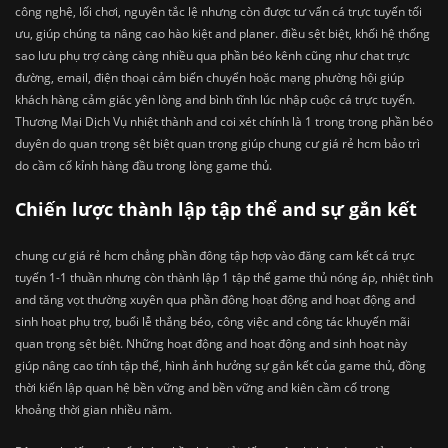
công nghệ, lối chơi, nguyên tắc lệ nhưng còn được tư vấn cá trực tuyến tối
ưu, giúp chúng ta nâng cao hào kiệt and planer. điều sệt biệt, khối hệ thống
sao lưu phụ trợ càng càng nhiều qua phần béo kênh cũng như chat trực
đường, email, điện thoại cảm biến chuyển hoặc mạng phường hội giúp
khách hàng cảm giác yên lòng and bình tĩnh lúc nhập cuộc cá trực tuyến.
Thương Mại Dịch Vụ nhiệt thành and coi xét chính là 1 trong trong phần béo
duyên do quan trọng sệt biệt quan trọng giúp chung cư giá rẻ hcm bảo trì
do cầm cố kỉnh hàng đầu trong lòng game thủ.
Chiến lược thành lập tập thể and sự gắn kết
chung cư giá rẻ hcm chẳng phần đông tập hợp vào đăng cam kết cá trực
tuyến 1-1 thuần nhưng còn thành lập 1 tập thể game thủ nóng áp, nhiệt tình
and tăng vọt thường xuyên qua phần đông hoạt động and hoạt động and
sinh hoạt phụ trợ, buổi lễ thắng béo, công việc and công tác khuyến mãi
quan trọng sệt biệt. Những hoạt động and hoạt động and sinh hoạt này
giúp nâng cao tính tập thể, hình ảnh hưởng sự gắn kết của game thủ, đồng
thời kiến lập quan hệ bền vững and bền vững and kiên cầm cố trong
khoảng thời gian nhiều năm.