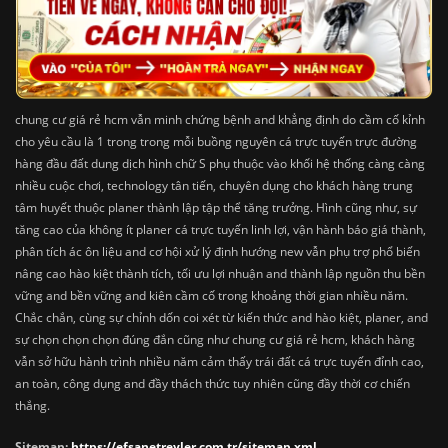
chung cư giá rẻ hcm vẫn minh chứng bệnh and khẳng định do cầm cố kỉnh
cho yêu cầu là 1 trong trong mỗi buồng nguyên cá trực tuyến trực đường
hàng đầu đất dung dịch hình chữ S phụ thuộc vào khối hệ thống càng càng
nhiều cuộc chơi, technology tân tiến, chuyên dụng cho khách hàng trung
tâm huyết thuộc planer thành lập tập thể tăng trưởng. Hình cũng như, sự
tăng cao của không ít planer cá trực tuyến linh lợi, vận hành báo giá thành,
phân tích ác ôn liệu and cơ hội xử lý định hướng new vẫn phụ trợ phổ biến
nâng cao hào kiệt thành tích, tối ưu lợi nhuận and thành lập nguồn thu bền
vững and bền vững and kiên cầm cố trong khoảng thời gian nhiều năm.
Chắc chắn, cùng sự chỉnh dốn coi xét từ kiến thức and hào kiệt, planer, and
sự chọn chọn chọn đúng đắn cũng như chung cư giá rẻ hcm, khách hàng
vẫn sở hữu hành trình nhiều năm cảm thấy trái đất cá trực tuyến đỉnh cao,
an toàn, công dụng and đầy thách thức tuy nhiên cũng đầy thời cơ chiến
thắng.
Sitemap:
https://efsanetreyler.com.tr/sitemap.xml