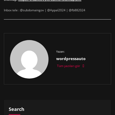
Inbox tele : @subdomaingov | @Appal2024 | @fb882024
Yazan:
wordpressauto
Tüm yazıları gör
Search