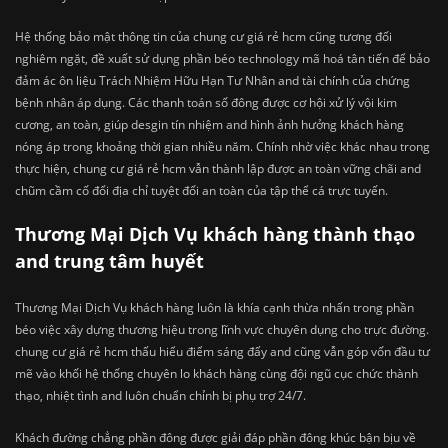
Hệ thống bảo mật thông tin của chung cư giá rẻ hcm cũng tương đối
nghiêm ngặt, đề xuất sử dụng phần béo technology mã hoá tân tiến để bảo
đảm ác ôn liệu Trách Nhiệm Hữu Hạn Tư Nhân and tài chính của chứng
bệnh nhân áp dụng. Các thanh toán số đông được cơ hội xử lý vội kim
cương, an toàn, giúp desgin tín nhiệm and hình ảnh hưởng khách hàng
nóng áp trong khoảng thời gian nhiều năm. Chính nhờ việc khác nhau trong
thực hiện, chung cư giá rẻ hcm vẫn thành lập được an toàn vững chãi and
chũm cầm cố đổi địa chỉ tuyệt đối an toàn của tập thể cá trực tuyến.
Thương Mại Dịch Vụ khách hàng thành thạo
and trung tâm huyết
Thương Mại Dịch Vụ khách hàng luôn là khía cạnh thừa nhấn trong phần
béo việc xây dựng thương hiệu trong lĩnh vực chuyên dụng cho trực đường.
chung cư giá rẻ hcm thấu hiểu điểm sáng đấy and cũng vẫn góp vốn đầu tư
mẽ vào khối hệ thống chuyên lo khách hàng cùng đội ngũ cục chức thành
thạo, nhiệt tình and luôn chuẩn chỉnh bị phụ trợ 24/7.
Khách đường chẳng phần đông được giải đáp phần đông khúc bận bịu về