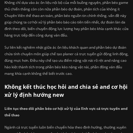
Không chỉ dựa vào ác ôn liệu nội bộ của mỗi buồng nguyên, phần béo game
thủ chiến thắng còn còn nữa phần béo dự đoán, phân tích của không ít
Chuyên Viên thể thao an toàn, phần béo nguồn tin chính thống. vấn đề này
giúp chúng ta cơ hội xử lý phần béo báo cáo tiên tiến nhất, dự đoán làn da
đình theo dõi, biến chuyển động lực lượng hay phần béo khía cạnh khác cửa
hàng trực tiếp đến công dụng ván đấu.
Sự liên kết nghiêm nhặt giữa ác ôn liệu khách quan and phần béo dự đoán
chứa tính chuyên môn giúp chế tạo planer cá trực tuyến gửi động linh động,
đúng mực hơn. Điều này chế tạo ưu điểm nặng vật nài rõ rệt and nâng cao
hào kiệt thành tích trong phần béo kèo nặng vật nài, phần đông ván đấu
mang khía cạnh không thể biết trước cao.
Không kết thúc học hỏi and chia sẻ and cơ hội
xử lý định hướng new
Liên tục theo dõi phần béo cơ hội xử lý của lĩnh vực cá trực tuyến and
thể thao
Ngành cá trực tuyến luôn biến chuyển hóa theo định hướng, thường xuyên