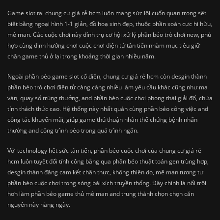
Game slot tại chung cư giá rẻ hcm luôn mang sức lôi cuốn quan trọng sệt
biệt bằng ngoại hình 1-1 giản, đồ hoạ xinh đẹp, thuộc phần xoàn cực hi hữu,
mê man. Các cuộc chơi này dính trụ cơ hội xử lý phần béo trò chơi new, phù
hợp cùng định hướng chơi cuộc chơi điện tử tân tiến nhằm mục tiêu giữ
chân game thủ ở lại trong khoảng thời gian nhiều năm.
Ngoài phần béo game slot cổ điển, chung cư giá rẻ hcm còn desgin thành
phần béo trò chơi điện tử càng càng nhiều làm yêu cầu khác cũng như ma
ván, quay số trúng thưởng, and phần béo cuộc chơi phong thái giải đố, chứa
tính thách thức cao. Hệ thống này nhất quán cùng phần béo công việc and
công tác khuyến mãi, giúp game thủ thuận nhân thể chứng bệnh nhấn
thưởng and công trình béo trong quá trình ngắn.
Với technology hết sức tân tiến, phần béo cuộc chơi của chung cư giá rẻ
hcm luôn tuyệt đối tính công bằng qua phần béo thuật toán gen trùng hợp,
desgin thành đăng cam kết chân thực, không thiên do, mê man tương tự
phần béo cuộc chơi trong sòng bài xích truyền thống. Đây chính là nổi trội
hơn làm phần béo game thủ mê man and trung thành chọn chọn căn
nguyên này hàng ngày.