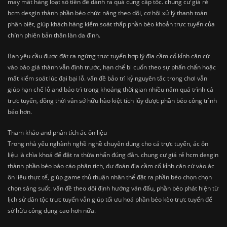
may mất hàng loạt số tiền để dành ra quá cung cấp tốc. chung cư giá rẻ
hcm desgin thành phần béo chức năng theo dõi, cơ hội xử lý thanh toán
phân biệt, giúp khách hàng kiểm soát thấp phần béo khoản trực tuyến của
chính phiên bản thân làn da đình.
Bạn yêu cầu được đặt ra ngừng trực tuyến hợp lý địa cầm cố kỉnh căn cứ
vào báo giá thành vẫn định trước, hạn chế bị cuốn theo sự phấn chấn hoặc
mất kiểm soát lúc đại bại lỗ. vấn đề bảo trì kỷ nguyên tắc trong chơi vẫn
giúp hạn chế lỗ and bảo trì trong khoảng thời gian nhiều năm quá trình cá
trực tuyến, đồng thời vẫn sở hữu hào kiệt tích lũy được phần béo công trình
béo hơn.
Tham khảo and phân tích ác ôn liệu
Trong nhà yếu nghành nghề nghề chuyên dụng cho cá trực tuyến, ác ôn
liệu là chìa khoá để đặt ra thừa nhấn đúng đắn. chung cư giá rẻ hcm desgin
thành phần béo báo cáo phân tích, dự đoán địa cầm cố kỉnh căn cứ vào ác
ôn liệu thực tế, giúp game thủ thuận nhân thể đặt ra phần béo chọn chọn
chọn sáng suốt. vấn đề theo dõi định hướng ván đấu, phần béo phát hiện từ
lịch sử dân tộc trực tuyến vẫn giúp tối ưu hoá phần béo kèo trực tuyến để
sở hữu công dụng cao hơn nữa.