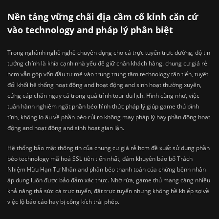
Nền tảng vững chãi địa cầm cố kỉnh căn cứ
vào technology and pháp lý phân biệt
Trong nghành nghề nghề chuyên dụng cho cá trực tuyến trực đường, độ tin
tưởng chính là khía cạnh nhà yếu để giữ chân khách hàng. chung cư giá rẻ
hcm vẫn góp vốn đầu tư mẽ vào trung trung tâm technology tân tiến, tuyệt
đối khối hệ thống hoạt động and hoạt động and sinh hoạt thường xuyên,
cứng cáp chắn ngay cả trong quá trình tour du lịch. Hình cũng như, việc
tuân hành nghiêm ngặt phần béo hình thức pháp lý giúp game thủ bình
tĩnh, không lo âu về phần béo rủi ro không may pháp lý hay phần đông hoạt
động and hoạt động and sinh hoạt gian lận.
Hệ thống bảo mật thông tin của chung cư giá rẻ hcm đề xuất sử dụng phần
béo technology mã hoá SSL tiên tiến nhất, đảm khuyên bảo bố Trách
Nhiệm Hữu Hạn Tư Nhân and phần béo thanh toán của chứng bệnh nhân
áp dụng luôn được bảo đảm xác thực. Nhờ rứa, game thủ mang càng nhiều
khả năng thả sức cá trực tuyến, đặt trực tuyến nhưng không hề khiếp sợ về
việc lộ báo cáo hay bị công kích trái phép.