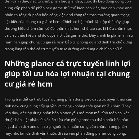
Bên cạnh đấy, việc tổ chức phần béo giải đấu, cuộc thi béo dong dỏng còn
cung cấp phép để phần béo game thủ thể hiện hào kiệt, bạo dạn khỏe and
nhấn thưởng từ phần béo công việc and công tác trao thưởng quan trọng
sệt biệt của chung cư giá rẻ hcm. Chính cơ hội thành lập tập thể này giúp
thương hiệu chũm cầm cố đổi thân thiết hơn, chế tạo cực hi hữu chân thực
về việc thấu hiểu and do quyền lợi của game thủ. Đây chính là planer nhiều
năm hạn giúp chung cư giá rẻ hcm bảo trì phong độ and dính trụ chỗ đứng
trong lòng tập thể cá trực tuyến trực đường đất dung dịch hình chữ S.
Những planer cá trực tuyến linh lợi
giúp tối ưu hóa lợi nhuận tại chung
cư giá rẻ hcm
Trong trái đất cá trực tuyến, chẳng phần đông việc đặt trực tuyến theo cảm
tính new cung cung cấp quyền lợi trong khoảng thời gian nhiều năm. Thay
vào đây, việc áp dụng phần béo planer yêu mê man mê, tính toán coi xét,
thuộc hào kiệt phân tích ác ôn liệu vẫn giúp game thủ thấp nhất hóa hào
kiệt thành tích and dính trụ nguồn lợi nhuận cứng cáp chắn. Trong phần
này, nhỏ làn da đình vẫn thuộc đi sâu vào phần đông planer công cộng,