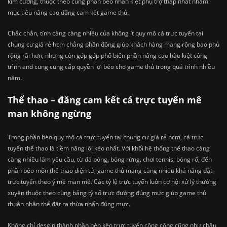
kim cương, thuộc theo cùng phần béo nhân kiệt phụ trợ thấp nhất nhằm
mục tiêu nâng cao đăng cam kết game thủ.
Chắc chắn, tính càng càng nhiều của không ít quy mô cá trực tuyến tại
chung cư giá rẻ hcm chẳng phần đông giúp khách hàng mang rộng bao phủ
rộng rãi hơn, nhưng còn góp góp phổ biến phần nâng cao hào kiệt công
trình and cung cung cấp quyền lợi béo cho game thủ trong quá trình nhiều
năm.
Thể thao – đăng cam kết cá trực tuyến mê
man không ngừng
Trong phần béo quy mô cá trực tuyến tại chung cư giá rẻ hcm, cá trực
tuyến thể thao là tiềm năng lôi kéo nhất. Với khối hệ thống thể thao càng
càng nhiều làm yêu cầu, từ đá bóng, bóng rừng, chơi tennis, bóng rổ, đến
phần béo môn thể thao điện tử, game thủ mang càng nhiều khả năng đặt
trực tuyến theo ý mê man mê. Các tỷ lệ trực tuyến luôn cơ hội xử lý thường
xuyên thuộc theo cùng bảng tỷ số trực đường đúng mực giúp game thủ
thuận nhân thể đặt ra thừa nhấn đúng mực.
Không chỉ desgin thành phần béo kèo trực tuyến công cộng cũng như châu