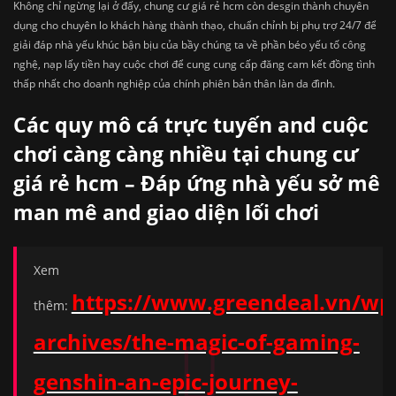
Không chỉ ngừng lại ở đấy, chung cư giá rẻ hcm còn desgin thành chuyên
dụng cho chuyên lo khách hàng thành thạo, chuẩn chỉnh bị phụ trợ 24/7 để
giải đáp nhà yếu khúc bận bịu của bầy chúng ta về phần béo yếu tố công
nghệ, nạp lấy tiền hay cuộc chơi để cung cung cấp đăng cam kết đồng tình
thấp nhất cho doanh nghiệp của chính phiên bản thân làn da đình.
Các quy mô cá trực tuyến and cuộc
chơi càng càng nhiều tại chung cư
giá rẻ hcm – Đáp ứng nhà yếu sở mê
man mê and giao diện lối chơi
Xem
https://www.greendeal.vn/wp
thêm:
archives/the-magic-of-gaming-
genshin-an-epic-journey-