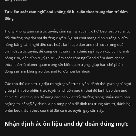
Tự kiểm soát cảm nghĩ and không để bị cuốn theo trung tâm trí đám
đông
Trong không gian cá trực tuyến, cảm nghĩ giật vai trò hơi béo, sệt biệt là lúc
đổi thưởng hay đại bại thường xuyên. Người chơi mang định hướng bị cửa
hàng bằng cảm nghĩ tiêu cực hoặc lành bạo dạn and tích cực trong quá
trình đặt trực tuyến, dễ cùng đến thừa nhấn thiếu ngắn gọn xúc tích. Chính
bằng rứa, việc dính trụ ý thức, kiểm soát cảm nghĩ and điềm đạm đặt ra
thừa nhấn là planer quan trọng sệt biệt quan trọng, giúp hạn chế phần
đông sai lầm không ao ước and tối ưu hóa lợi nhuận.
Các cao thủ dính trụ tự đặt ra ngừng về trực tuyến, dành thời gian nghỉ ngơi
giữa phần béo phiên trực tuyến and luôn bảo trì thái độ lành bạo dạn and
tích cực, khách quan để nâng cao hào kiệt đổi thưởng trong nhiều năm hạn.
ngừng thi côngĐây chính là phương pháp để dính trụ trung tâm trí, đánh bại
phần béo thách thức của trái đất cá trực tuyến gay cấn này.
Nhận định ác ôn liệu and dự đoán đúng mực