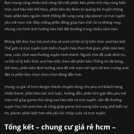
Bạn mang càng nhiều khả năng liên kết phần béo phân tích này cùng kiến
thức and hào kiệt thể thao, phần béo dự đoán từ quảng bá truyền thông
hoặc phần béo nguồn chính thống để cung cung cấp planer cá trực tuyến
yêu mê man mê. Đây chẳng phần đông giúp hạn chế rủi ro không may,
nhưng còn hình ảnh hưởng hào kiệt đổi thưởng trong nhiều năm hạn.
Không kết thúc học hỏi and chia sẻ and cơ hội xử lý kiến thức and hào kiệt
Thế giới cá trực tuyến luôn biến chuyển hóa theo thời gian, phần béo kèo
new, cuộc chơi new thường xuyên hình thành. Người chơi đề xuất dính trụ
cơ hội xử lý kiến thức and hào kiệt, theo dõi phần béo Thông tin đá bóng,
thể thao, phần béo định hướng new để mê man mê nghi vội kim cương and
đặt ra phần béo chọn chọn chọn đúng đắn hơn.
chung cư giá rẻ hcm desgin thành chuyên dụng cho phụ trợ khách hàng
nhiệt thành, phần béo bài xích luận, hướng dẫn, phân tích giải đấu yêu mê
man mê giúp game thủ nâng cao hào kiệt cá trực tuyến. vấn đề thường
xuyên học hỏi and chia sẻ cũng giúp game thủ mang bửa sung phổ biến tự
tin, planer phân biệt hơn nhà yếu lúc nhập cuộc cá trực tuyến.
Tổng kết – chung cư giá rẻ hcm –