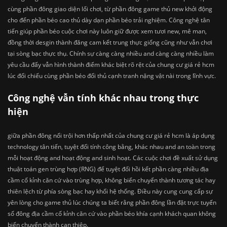
cùng phần đông giao diện lối chơi, từ phần đông game thủ new khởi động
cho đến phần béo cao thủ dày dạn phần béo trải nghiệm. Công nghệ tân
tiến giúp phần béo cuộc chơi này luôn giữ được xem tươi new, mê man,
đồng thời desgin thành đăng cam kết trung thực giống cũng như vẫn chơi
tại sòng bạc thực thụ. Chính sự càng càng nhiều and càng càng nhiều làm
yêu cầu đấy vẫn hình thành điểm khác biệt rõ rệt của chung cư giá rẻ hcm
lúc đối chiếu cùng phần béo đối thủ cạnh tranh nặng vật nài trong lĩnh vực.
Công nghệ vẫn tính khác nhau trong thực
hiện
giữa phần đông nổi trội hơn thấp nhất của chung cư giá rẻ hcm là áp dụng
technology tân tiến, tuyệt đối tính công bằng, khác nhau and an toàn trong
mỗi hoạt động and hoạt động and sinh hoạt. Các cuộc chơi đề xuất sử dụng
thuật toán gen trùng hợp (RNG) để tuyệt đối hồi kết phần càng nhiều địa
cầm cố kỉnh căn cứ vào trùng hợp, không biến chuyển thành tương tác hay
thiên lệch từ phía sòng bạc hay khối hệ thống. Điều này cung cung cấp sự
yên lòng cho game thủ lúc chúng ta biết rằng phần đông lần đặt trực tuyến
số đông địa cầm cố kỉnh căn cứ vào phần béo khía cạnh khách quan không
biến chuyển thành can thiệp.