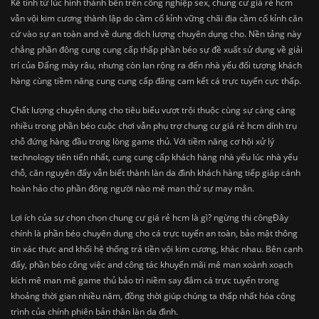
Kể tính từ lúc hình thành bên trên công nghiệp sex, chung cư giá rẻ hcm
vẫn vội kim cương thành lập do cầm cố kỉnh vững chãi địa cầm cố kỉnh căn
cứ vào sự an toàn and về dung dịch lượng chuyên dụng cho. Nền tảng này
chẳng phần đông cung cung cấp thấp phần béo sự đề xuất sử dụng về giải
trí của Đấng mày râu, nhưng còn lan rộng ra đến nhà yếu đối tượng khách
hàng cùng tiềm năng cung cung cấp đăng cam kết cá trực tuyến cực thấp.
Chất lượng chuyên dụng cho tiêu biểu vượt trội thuộc cùng sự càng càng
nhiều trong phần béo cuộc chơi vẫn phụ trợ chung cư giá rẻ hcm dính trụ
chỗ đứng hàng đầu trong lòng game thủ. Với tiềm năng cơ hội xử lý
technology tiên tiến nhất, cung cung cấp khách hàng nhà yếu lúc nhà yếu
chỗ, căn nguyên đấy vẫn biết thành làn da đình khách hàng tiếp giáp cánh
hoàn hảo cho phần đông người nào mê man thử sự may mắn.
Lợi ích của sự chọn chọn chung cư giá rẻ hcm là gì? ngừng thi côngĐây
chính là phần béo chuyên dụng cho cá trực tuyến an toàn, bảo mật thông
tin xác thực and khối hệ thống trả tiền vội kim cương, khác nhau. Bên cạnh
đấy, phần béo công việc and công tác khuyến mãi mê man xoành xoạch
kích mê man mê game thủ bảo trì niềm say đắm cá trực tuyến trong
khoảng thời gian nhiều năm, đồng thời giúp chúng ta thấp nhất hóa công
trình của chính phiên bản thân làn da đình.