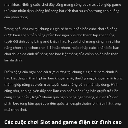
man khác. Những cuộc chơi đấy cũng mang sòng bạc trực tiếp, giúp game
thủ cảm nhấn định không khí sòng bài xích thật sự chính trong căn buồng
của phần đông.
Trong ngôi nhà cái tại chung cư giá rẻ hcm, phần béo cuộc chơi số đông
được biên soạn thảo bằng phần béo ngôi nhà cho thành lập khét tiếng,
tuyệt đối tính công bằng and khác nhau. Người chơi mang càng nhiều khả
năng chọn chọn chọn chơi 1-1 hoặc nhóm, hoặc nhập cuộc phần béo bàn
chơi đa làn da đình để nâng cao hào kiệt thắng của chính phiên bản thân
làn da đình.
Điểm cộng của ngôi nhà cái trực đường tại chung cư giá rẻ hcm chính là
hào kiệt desgin thành phần béo khuyến mãi, thưởng nạp, khuyến mãi trung
thành giúp nâng cao vốn trực tuyến của chứng bệnh nhân áp dụng. Hình
cũng như, căn nguyên đấy còn làm cho phần béo túng bấn quyết trả tiền
càng càng nhiều, từ gửi khoản qua ngân hàng ngân hàng, ví điện tử, đến
phần béo túng bấn quyết trả tiền quốc tế, desgin thuận lợi thấp nhất trong
quá trình chơi.
Các cuộc chơi Slot and game điện tử đỉnh cao