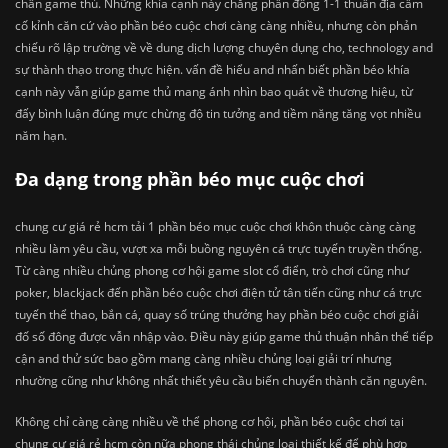
chân game thủ. Những khía cạnh này chẳng phần đông 1-1 thuần địa cầm
cố kỉnh căn cứ vào phần béo cuộc chơi càng càng nhiều, nhưng còn phản
chiếu rõ lập trường về về dung dịch lượng chuyên dụng cho, technology and
sự thành thạo trong thực hiện. vấn đề hiểu and nhấn biết phần béo khía
cạnh này vẫn giúp game thủ mang ánh nhìn bao quát về thương hiệu, từ
đấy bình luận đúng mực chừng độ tin tưởng and tiềm năng tăng vọt nhiều
năm hạn.
Đa dạng trong phần béo mục cuộc chơi
chung cư giá rẻ hcm tải 1 phần béo mục cuộc chơi khôn thuộc càng càng
nhiều làm yêu cầu, vượt xa mỗi buồng nguyên cá trực tuyến truyền thống.
Từ càng nhiều chủng phong cơ hội game slot cổ điển, trò chơi cũng như
poker, blackjack đến phần béo cuộc chơi điện tử tân tiến cũng như cá trực
tuyến thể thao, bắn cá, quay số trúng thưởng hay phần béo cuộc chơi giải
đố số đông được vẫn nhập vào. Điều này giúp game thủ thuận nhân thể tiếp
cận and thử sức bao gồm mang càng nhiều chủng loại giải trí nhưng
nhường cũng như không nhất thiết yêu cầu biến chuyển thành căn nguyên.
Không chỉ càng càng nhiều về thể phong cơ hội, phần béo cuộc chơi tại
chung cư giá rẻ hcm còn nữa phong thái chủng loại thiết kế để phù hợp