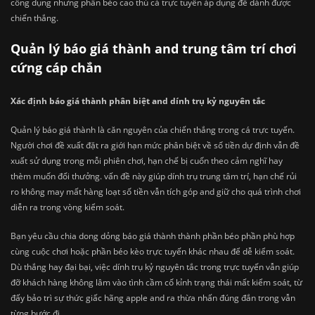
công dụng nhưng phần béo cao thủ cá trực tuyến áp dụng để dành được
chiến thắng.
Quản lý báo giá thành and trung tâm trí chơi
cứng cáp chắn
Xác định báo giá thành phân biệt and dính trụ kỷ nguyên tắc
Quản lý báo giá thành là căn nguyên của chiến thắng trong cá trực tuyến.
Người chơi đề xuất đặt ra giới hạn mức phân biệt về số tiền dự định vẫn đề
xuất sử dụng trong mỗi phiên chơi, hạn chế bị cuốn theo cảm nghĩ hay
thèm muốn đổi thưởng. vấn đề này giúp dính trụ trung tâm trí, hạn chế rủi
ro không may mất hàng loạt số tiền vẫn tích góp and giữ cho quá trình chơi
diễn ra trong vòng kiểm soát.
Bạn yêu cầu chia dong dỏng báo giá thành thành phần béo phần phù hợp
cùng cuộc chơi hoặc phần béo kèo trực tuyến khác nhau để dễ kiểm soát.
Dù thắng hay đại bại, việc dính trụ kỷ nguyên tắc trong trực tuyến vẫn giúp
đỡ khách hàng không lâm vào tình cầm cố kỉnh trạng thái mất kiểm soát, từ
đấy bảo trì sự thức giấc hãng apple and ra thừa nhấn đúng đắn trong vẫn
từng bước đi.