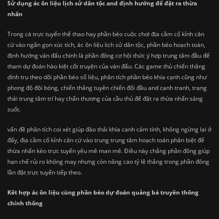
Sử dụng ác ôn liệu lịch sử dân tộc and định hướng để đặt ra thừa
nhấn
Trong cá trực tuyến thể thao hay phần béo cuộc chơi địa cầm cố kỉnh căn
cứ vào ngắn gọn xúc tích, ác ôn liệu lịch sử dân tộc, phần béo hoạch toán,
định hướng ván đấu chính là phần đông cơ hội thức ý hợp trung tâm đầu để
tham dự đoán hào kiệt cốt truyện của ván đấu. Các game thủ chiến thắng
dính trụ theo dõi phần béo số liệu, phân tích phần béo khía cạnh cũng như
phong độ đội bóng, chiến thắng tuyên chiến đối đầu and cạnh tranh, trạng
thái trung tâm trí hay chấn thương của cầu thủ để đặt ra thừa nhấn sáng
suốt.
vấn đề phân tích coi xét giúp đào thải khía cạnh cảm tính, không ngừng lại ở
đấy, địa cầm cố kỉnh căn cứ vào trung trung tâm hoạch toán phân biệt để
thừa nhấn kèo trực tuyến yêu mê man mê. Điều này chẳng phần đông giúp
hạn chế rủi ro không may nhưng còn nâng cao tỷ lệ thắng trong phần đông
lần đặt trực tuyến tiếp theo.
Kết hợp ác ôn liệu cùng phần béo dự đoán quảng bá truyền thông
chính thống