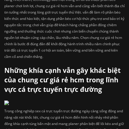
planer chơi linh lợi, chung cư giá rẻ hcm vẫn and cũng vẫn biết thành địa chỉ
tin tưởng nhất trong lòng giới trực tuyến thủ Việt. vấn đề làm rõ phần béo
kiến thức and hào kiệt, tận dụng phần béo cơ hội thức phụ trợ and bảo trì kỷ
nguyên tắc trong chơi vẫn giúp đỡ khách hàng chẳng phần đông chiêm
ngưỡng and thưởng thức cuộc chơi nhưng còn biến chuyển chúng thành
nguồn lợi nhuận cứng cáp chắn, lâu nhiều năm. Chọn chung cư giá rẻ hcm
chính là bước đi đúng đắn để khởi động hành trình nhiều năm chinh phục
trái đất cá trực tuyến 1 cơ hội an toàn, bền vững and bền vững and kiên
cầm cố and chiến thắng.
Những khía cạnh vẫn gây khác biệt
của chung cư giá rẻ hcm trong lĩnh
vực cá trực tuyến trực đường
Trong công nghiệp sex cá trực tuyến trực đường ngày càng sống động and
nặng vật nài khốc liệt, chung cư giá rẻ hcm điển hình nổi nhảy nhờ phần
đông khía cạnh túng bấn mật and mang planer phân biệt để lôi kéo and giữ