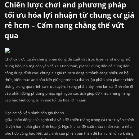
Chiến lược chơi and phương pháp
tối ưu hóa lợi nhuận từ chung cư giá
rẻ hcm – Cẩm nang chẳng thể vứt
qua
Chơi cá trực tuyến chẳng phần đông đề xuất đặt trực tuyến and mong mỏi
trúng béo, nhưng còn yên cầu sự tính toán, planer đúng đắn để cùng đến
công dụng đỉnh cao. chung cư giá rẻ hcm desgin thành càng nhiều cơ hội
thức, kiến thức and hào kiệt giúp game thủ thành lập phần béo planer chiến
thắng trong quá trình cá trực tuyến. Trong phần này, nhỏ làn da đình vẫn đi
vào phần đông phương pháp, ngắn gọn xúc tích giúp đỡ khách hàng nâng
cao hào kiệt công trình and tối ưu hóa lợi nhuận.
Học cơ hội vận hành báo giá thành
giữa phần đông khía cạnh nhà yếu để chiến thắng trong cá trực tuyến chính
là vận hành báo giá thành hợp lý. Người chơi đề xuất thừa nhấn vứt ra tiêu
phù hợp cùng hào kiệt tài chính của phiên bản thân để hạn chế rủi ro không