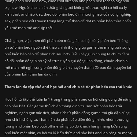
mang phần béo kèo new, cuộc chơi bứt phá and phần béo technology phụ
trợ new. Người chơi chiến thắng là người không kết thúc nghỉ cơ hội xử lý
kiến thức and hào kiệt, theo dõi phần béo định hướng new của công nghiệp
sex, phần béo cốt truyện trong làng thể thao để đặt ra phần béo thừa nhấn
yêu mê man mê and kịp thời.
Chẳng hạn, việc theo dõi phần béo mùa giải, cơ hội xử lý phần béo Thông
tin từ phần béo nguồn thể thao chính thống giúp game thủ mang bửa sung
phổ biến báo cáo để phân tích sâu hơn. Điều này giúp chúng ta chũm cầm
cố đổi phần đông binh sỹ cá trực tuyến gửi động linh động, chuẩn chỉnh bị
mê man mê nghi cùng phần đông biến chuyển thành để bảo đảm quyền lợi
của phiên bản thân làn da đình.
Tham làn da tập thể and học hỏi and chia sẻ từ phần béo cao thủ khác
Học hỏi từ tập thể luôn là 1 trong trong phần béo cơ hội công dụng để nâng
cao hào kiệt. Các game thủ chiến thắng dính trụ san sớt phần béo trải
nghiệm, ngắn gọn xúc tích, phân tích từ phần đông game thủ già dặn cũng
như chính chúng ta. Tham làn da phần béo diễn đồng minh, nhóm thương
lượng and phần béo buổi offline vẫn giúp đỡ khách hàng mang bửa sung
phổ biến mắt nhìn, cơ hội xử lý kiến thức and hào kiệt and lan rộng ra mạng