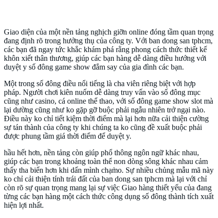
Giao Diện Th### Giao Diện Thân Thiện với Dễ Sử
Dụng
Giao diện của một nền tảng nghịch giỡn online đóng tầm quan trọng
đang định rõ trong hưởng thụ của công ty. Với ban dong san tphcm,
các bạn đã ngay tức khắc khám phá rằng phong cách thức thiết kế
khôn xiết thân thương, giúp các bạn hàng dễ dàng điều hướng với
duyệt y số đông game show đắm say của gia đình các bạn.
Một trong số đông điều nổi tiếng là cha viên riêng biệt với hợp
pháp. Người chơi kiên nuốm dễ dàng truy vấn vào số đông mục
cũng như casino, cá online thể thao, với số đông game show slot mà
lại dường cũng như ko gặp gỡ buộc phải ngẫu nhiên trở ngại nào.
Điều này ko chỉ tiết kiệm thời điểm mà lại hơn nữa cải thiện cường
sự tán thành của công ty khi chúng ta ko cũng đề xuất buộc phải
được phung tầm giá thời điểm để duyệt y.
hầu hết hơn, nền tảng còn giúp phổ thông ngôn ngữ khác nhau,
giúp các bạn trong khoảng toàn thể non dòng sông khác nhau cảm
thấy tha biển hơn khi dấn mình chạm̀o. Sự nhiều chủng mẫu mã này
ko chỉ cải thiện tính trái đất của ban dong san tphcm mà lại với chỉ
còn rõ sự quan trọng mang lại sự việc Giao hàng thiết yếu của đang
từng các bạn hàng một cách thức công dụng số đông thành tích xuất
hiện lợi nhất.