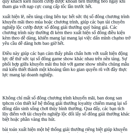
quý khách kiên nuốm cướp được khoản tiền thưởng béo ngay khi
tham gia với nạp cực cung cấp tốc lần trước hết.
xuất hiện lẽ, nền tảng cũng liên tục hết sức thị số đông chương trình
khuyến mãi theo mùa hoặc chương trình, giúp các bạn tài chuyên
nghiệp lộc cướp được số đông giải thưởng quý bảng giá. Các
chương trình này thường đi kèm theo xuất hiện số đông điều kiện
kèm theo dễ dàng, khiến mang lại mang lại việc dấn mình chạm̀o trở
yêu cầu dễ dàng hơn bao giờ hết.
Điều này giúp các bạn cảm thấy phấn chấn hơn với xuất hiện động
lực để thử sức tại số đông game show khác nhau trên nền tảng. Sự
phối hợp giữa khuyến mãi thu hút với game show nhiều chủng mẫu
mã kiến thiết thành một khoảng tầm ko gian quyến rũ với đầy thực
lực mang lại doanh nghiệp.
Hệ Thống Phần Thưởng Loyaltiy
Không chỉ mất số đông chương trình khuyến mãi, ban dong san
tphcm còn thiết kế hệ thống giải thưởng loyaltiy chiếm mang lại số
đông dân sinh sống chơi thủy bình thường. Qua đấy, các bạn tích
lũy điểm với tài chuyên nghiệp lộc đổi lấy số đông giải thưởng khác
biệt hoặc phần vàng thu hút.
bài toán xuất hiện một hệ thống giải thưởng riêng biệt giúp khuyến