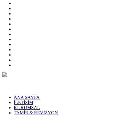
Şubat 2026
Ocak 2026
Eylül 2025
Mart 2025
Eylül 2024
Ağustos 2024
Temmuz 2024
Haziran 2024
Şubat 2024
Eylül 2023
Ocak 2023
Temmuz 2020
Haziran 2020
HIZLI MENÜ
ANA SAYFA
İLETİŞİM
KURUMSAL
TAMİR & REVİZYON
ÜRÜN GRUPLARI