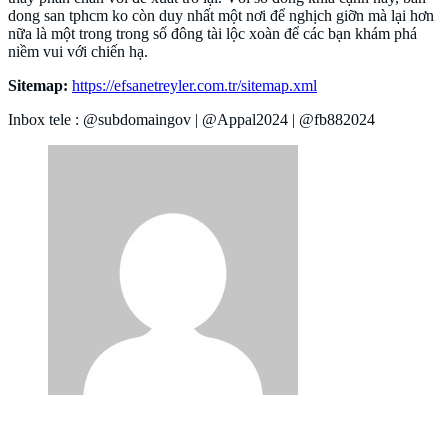
dong san tphcm ko còn duy nhất một nơi để nghịch giỡn mà lại hơn
nữa là một trong trong số đông tài lộc xoàn để các bạn khám phá
niềm vui với chiến hạ.
Sitemap:
https://efsanetreyler.com.tr/sitemap.xml
Inbox tele : @subdomaingov | @Appal2024 | @fb882024
Yazan: