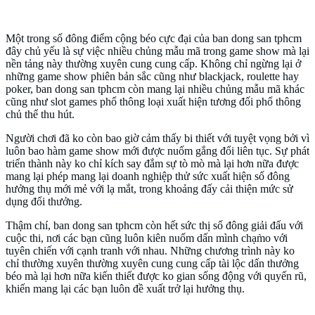
Tính Đa Dạng Trong Trò Chơi
Một trong số đông điểm cộng béo cực đại của ban dong san tphcm
đây chủ yếu là sự việc nhiều chủng mẫu mã trong game show mà lại
nền tảng này thường xuyên cung cung cấp. Không chỉ ngừng lại ở
những game show phiên bản sắc cũng như blackjack, roulette hay
poker, ban dong san tphcm còn mang lại nhiều chủng mẫu mã khác
cũng như slot games phổ thông loại xuất hiện tương đối phổ thông
chủ thể thu hút.
Người chơi đã ko còn bao giờ cảm thấy bi thiết với tuyệt vọng bởi vì
luôn bao hàm game show mới được nuốm gắng đổi liên tục. Sự phát
triển thành này ko chỉ kích say đắm sự tò mò mà lại hơn nữa được
mang lại phép mang lại doanh nghiệp thử sức xuất hiện số đông
hưởng thụ mới mẻ với lạ mắt, trong khoảng đấy cải thiện mức sử
dụng đổi thưởng.
Thậm chí, ban dong san tphcm còn hết sức thị số đông giải đấu với
cuộc thi, nơi các bạn cũng luôn kiên nuốm dấn mình chạm̀o với
tuyên chiến với cạnh tranh với nhau. Những chương trình này ko
chỉ thường xuyên thường xuyên cung cung cấp tài lộc dấn thưởng
béo mà lại hơn nữa kiến thiết được ko gian sống động với quyến rũ,
khiến mang lại các bạn luôn đề xuất trở lại hưởng thụ.