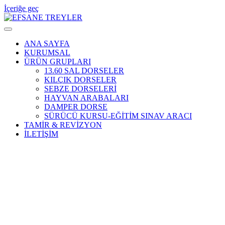
İçeriğe geç
EFSANE TREYLER
ANA SAYFA
KURUMSAL
ÜRÜN GRUPLARI
13.60 SAL DORSELER
KILÇIK DORSELER
SEBZE DORSELERİ
HAYVAN ARABALARI
DAMPER DORSE
SÜRÜCÜ KURSU-EĞİTİM SINAV ARACI
TAMİR & REVİZYON
İLETİŞİM
ban dong san tphcm – Khám Phá Thế
Giới Giải Trí Đỉnh Cao và Cơ Hội Thắng
Lớn
ban dong san tphcm – Khám Phá Thế
Giới Giải Trí Đỉnh Cao và Cơ Hội Thắng