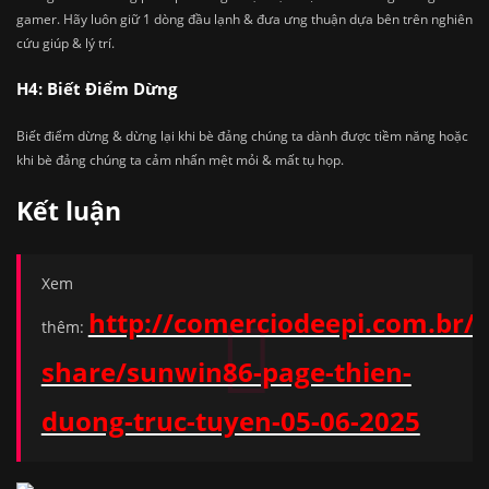
gamer. Hãy luôn giữ 1 dòng đầu lạnh & đưa ưng thuận dựa bên trên nghiên
cứu giúp & lý trí.
H4: Biết Điểm Dừng
Biết điểm dừng & dừng lại khi bè đảng chúng ta dành được tiềm năng hoặc
khi bè đảng chúng ta cảm nhấn mệt mỏi & mất tụ họp.
Kết luận
Xem
http://comerciodeepi.com.br/
thêm:
share/sunwin86-page-thien-
duong-truc-tuyen-05-06-2025