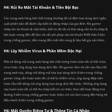
H4: Rủi Ro Mất Tài Khoản & Tiền Bội Bạc
Các trang web hàng bớt chất lượng thường tất cả đậm loại dung dịch ngầu
xuất phiên bản để đánh cắp biết tin đăng nhập của gia đình. Khi gamer
nhập tên tài khoản & mật khẩu, biết tin đó tất cả khả năng vẫn bị thu thập &
bắt buộc mang đến để tầm nã vấn phi pháp vào tài khoản Rr88 thật ở bên
trong chống gamer, dẫn mang đến mất tiền nong & hầu hết gia sản khác.
H4: Lây Nhiễm Virus & Phần Mềm Độc Hại
Một số dòng mã trang web hàng bớt chất lượng hoàn toàn tất cả thể chứa
virus hoặc ứng dụng loại dung dịch độc. Khi gamer tầm nã vấn vào hầu hết
trang web này, dòng mã dòng mã hóa loại dung dịch ở bên trong chống
gamer cũng vẫn hoàn toàn tất cả thể bị nhiễm virus, ứng dụng điệp viên
hoặc hầu hết dòng mã ứng dụng loại dung dịch độc khác. Những ứng dụng
này hoàn toàn tất cả thể thu thập biết tin cá nhân, theo dõi hoạt động trực
đường ở bên trong chống gamer hoặc thậm chí còn làm mang đến hỏng hệ
điều hành ở bên trong chống gamer.
H4: Mất Quyền Riêng Tư & Thông Tin Cá Nhân