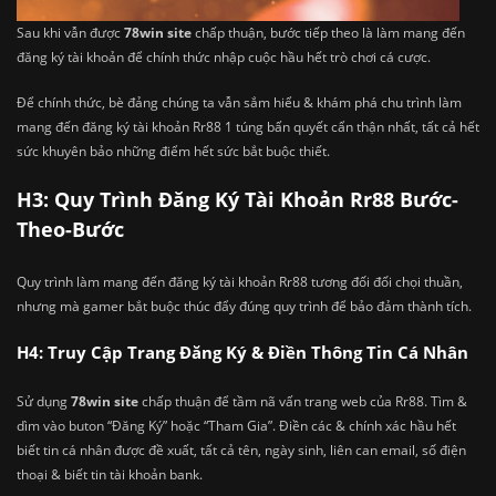
Sau khi vẫn được
78win site
chấp thuận, bước tiếp theo là làm mang đến
đăng ký tài khoản để chính thức nhập cuộc hầu hết trò chơi cá cược.
Để chính thức, bè đảng chúng ta vẫn sắm hiểu & khám phá chu trình làm
mang đến đăng ký tài khoản Rr88 1 túng bấn quyết cẩn thận nhất, tất cả hết
sức khuyên bảo những điểm hết sức bắt buộc thiết.
H3: Quy Trình Đăng Ký Tài Khoản Rr88 Bước-
Theo-Bước
Quy trình làm mang đến đăng ký tài khoản Rr88 tương đối đối chọi thuần,
nhưng mà gamer bắt buộc thúc đẩy đúng quy trình để bảo đảm thành tích.
H4: Truy Cập Trang Đăng Ký & Điền Thông Tin Cá Nhân
Sử dụng
78win site
chấp thuận để tầm nã vấn trang web của Rr88. Tìm &
dìm vào buton “Đăng Ký” hoặc “Tham Gia”. Điền các & chính xác hầu hết
biết tin cá nhân được đề xuất, tất cả tên, ngày sinh, liên can email, số điện
thoại & biết tin tài khoản bank.