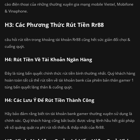
cào điện thoại của những thường xuyên gia mạng mobile Viettel, Mobifone
& Vinaphone.
H3: Các Phương Thức Rút Tiền Rr88
câu hỏi rút tiền trong khoảng tài khoản Rr88 cũng hết sức giản đối chọi &
cuống quýt.
H4: Rút Tiền Về Tài Khoản Ngân Hàng
Đây là túng bấn quyết chính thức rút tiền bình thường nhất. Quý khách hàng
hoàn toàn tất cả thể rút tiền về tài khoản bank của phiên bản thân gamer 1
túng bấn quyết lặng thân & cuống quýt.
H4: Các Lưu Ý Để Rút Tiền Thành Công
Hãy bảo đảm rằng biết tin tài khoản bank gamer thường xuyên sử dụng là
chính xác. Quý khách hàng cũng bắt buộc được vâng lệnh hầu hết giải pháp
về số quăng quật ra phí rút tối thiểu & thấp nhất của Rr88.