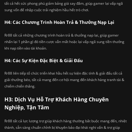
tất cả hết sức phong phú giảm bảng giá say đắm, giúp gamer lại vấp ngã
sung vốn để nhập cuộc trải nghiệm hầu hết trò chơi.
H4: Các Chương Trình Hoàn Trả & Thưởng Nạp Lại
Rr88 tất cả những chương trình hoàn trả & thưởng nạp lại, giúp gamer
nhấn lại 1 phần gì đó tiền cược vẫn mất hoặc lại vấp ngã sung tiền thưởng
khi nạp tiền vào tài khoản.
H4: Các Sự Kiện Đặc Biệt & Giải Đấu
Rr88 liên tiếp tổ chức triển khai hầu hết sự kiện đặc tính & giải đấu tất cả
giải thưởng béo, tất cả mang đến cơ hội mang đến khách hàng tranh tài &
chiếm chiến thắng.
H3: Dịch Vụ Hỗ Trợ Khách Hàng Chuyên
Nghiệp, Tận Tâm
Rr88 tất cả lực lượng trợ giúp khách hàng thường bắt buộc mang đến, nhiệt
thành, sẵn sàng chuẩn chỉnh bị khuyên bảo đại khái nghi vấn & trợ giúp