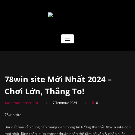
İçeriğe
geç
EFSANE TREYLER
78win site Mới Nhất 2024 –
Chơi Lớn, Thắng To!
Yazarı wordpressauto
7 Temmuz 2024
0
78win site
Bài viết này vẫn cung cấp mang đến thông tin tưởng thận về
78win site
còn
mới nhất, lặng thân, giúp gamer thuận nhân thể tầm nã vấn & nhập cuộc