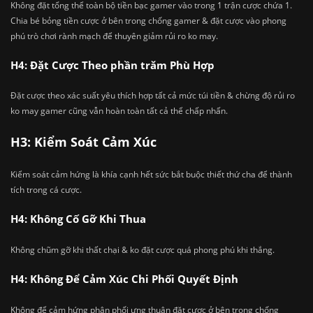
Không đặt tổng thể toàn bộ tiền bạc gamer vào trong 1 trận cược chứa 1.
Chia bé bỏng tiền cược ở bên trong chống gamer & đặt cược vào phong
phú trò chơi rành mạch để thuyên giảm rủi ro ko may.
H4: Đặt Cược Theo phần trăm Phù Hợp
Đặt cược theo xác suất yêu thích hợp tất cả mức túi tiền & chừng độ rủi ro
ko may gamer cũng vẫn hoàn toàn tất cả thể chấp nhấn.
H3: Kiểm Soát Cảm Xúc
Kiểm soát cảm hứng là khía cạnh hết sức bắt buộc thiết thứ cha để thành
tích trong cá cược.
H4: Không Cố Gỡ Khi Thua
Không chũm gỡ khi thất chại & ko đặt cược quá phong phú khi thắng.
H4: Không Để Cảm Xúc Chi Phối Quyết Định
Không để cảm hứng phân phối ưng thuận đặt cược ở bên trong chống