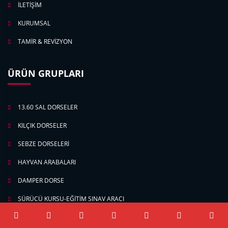
İLETİŞİM
KURUMSAL
TAMİR & REVİZYON
ÜRÜN GRUPLARI
13.60 SAL DORSELER
KILÇIK DORSELER
SEBZE DORSELERİ
HAYVAN ARABALARI
DAMPER DORSE
SÜRÜCÜ KURSU-EĞİTİM SINAV ARACI
Phone
Email
WhatsApp
Google
Facebook
Instagram
Yo