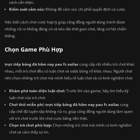
cách cẩn thận.
Kiểm soát cảm xúc:
Không để cảm xúc chi phối quyết định cá cược.
Việc biết cách chơi cược hợp lý giúp cộng đồng người dùng tránh được
những rủi ro không đáng có và kéo dài thời gian chơi, tăng cơ hội chiến
thắng.
Chọn Game Phù Hợp
trực tiếp bóng đá hôm nay pau fc xoilac
cung cấp rất nhiều trò chơi khác
nhau, mỗi trò chơi đều có luật chơi và odds bóng rổ khác nhau. Người chơi
nên chọn những trò chơi mà mình hiểu rõ luật chơi và có kinh nghiệm chơi.
Khám phá toàn diện luật chơi:
Trước khi vào game, hãy tìm hiểu kỹ
luật chơi của trò chơi.
Chơi thử miễn phí:
trực tiếp bóng đá hôm nay pau fc xoilac
cung
cấp chế độ luyện tập không rủi ro, giúp cộng đồng người dùng làm quen
với trò chơi trước khi chơi cược bằng tiền thật.
Chọn trò chơi phù hợp:
Chọn những trò chơi mà mình có kinh nghiệm
chơi và cảm thấy tự tin.