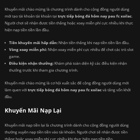
Khuyến mãi chào mừng là chương trình dành cho cộng đồng người dùng
mới tạo tài khoản tài khoản tại
trực tiếp bóng đá hôm nay pau fc xoilac
.
Người chơi sẽ nhận được tiền thắng hoặc xoay miễn phí cực nhiều khi thực
hiện nạp tiền tiền lần đầu.
Tiền khuyến mãi hấp dẫn:
Nhận tiền thắng khi nạp tiền tiền lần đầu.
Vòng xoay miễn phí:
Nhận xoay miễn phí cực nhiều để chơi các trò slot
game.
Điều kiện nhận thưởng:
Khám phá toàn diện kỹ các điều kiện nhận
thưởng trước khi tham gia chương trình.
Khuyến mãi chào mừng là cơ hội xuất sắc để cộng đồng người dùng mới
làm quen với
trực tiếp bóng đá hôm nay pau fc xoilac
và tăng vốn khởi
đầu.
Khuyến Mãi Nạp Lại
Khuyến mãi nạp tiền lại là chương trình dành cho cộng đồng người dùng
thường xuyên nạp tiền tiền vào tài khoản. Người chơi sẽ nhận được tiền
thắng hoặc xoay miễn phí cực nhiều khi thực hiện nạp tiền tiền.