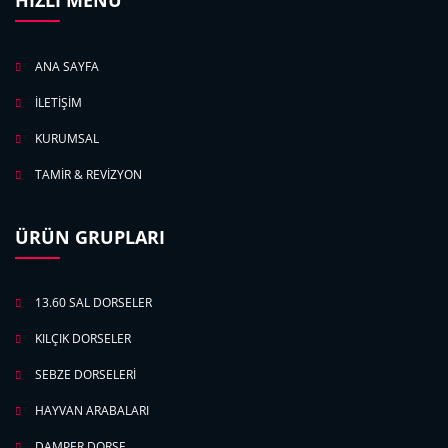
HIZLI MENÜ
ANA SAYFA
İLETİŞİM
KURUMSAL
TAMİR & REVİZYON
ÜRÜN GRUPLARI
13.60 SAL DORSELER
KILÇIK DORSELER
SEBZE DORSELERİ
HAYVAN ARABALARI
DAMPER DORSE