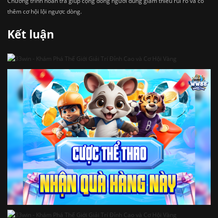
Chương trình hoàn trả giúp cộng đồng người dùng giảm thiểu rủi ro và có
thêm cơ hội lội ngược dòng.
Kết luận