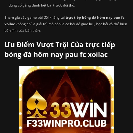
dùng cố gắng đánh hết bài trước đối thủ.
Tham gia các game bài đối kháng tại
trực tiếp bóng đá hôm nay pau fc
xoilac
không chỉ là giải trí, mà còn là cơ hội để giao lưu, học hỏi và thể hiện
bản lĩnh của bản thân.
Ưu Điểm Vượt Trội Của trực tiếp
bóng đá hôm nay pau fc xoilac