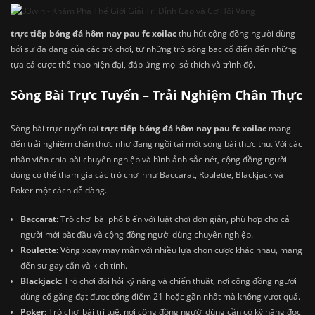
trực tiếp bóng đá hôm nay pau fc xoilac
thu hút cộng đồng người dùng
bởi sự đa dạng của các trò chơi, từ những trò sòng bạc cổ điển đến những
tựa cá cược thể thao hiện đại, đáp ứng mọi sở thích và trình độ.
Sòng Bài Trực Tuyến – Trải Nghiệm Chân Thực
Sòng bài trực tuyến tại
trực tiếp bóng đá hôm nay pau fc xoilac
mang
đến trải nghiệm chân thực như đang ngồi tại một sòng bài thực thụ. Với các
nhân viên chia bài chuyên nghiệp và hình ảnh sắc nét, cộng đồng người
dùng có thể tham gia các trò chơi như Baccarat, Roulette, Blackjack và
Poker một cách dễ dàng.
Baccarat:
Trò chơi bài phổ biến với luật chơi đơn giản, phù hợp cho cả
người mới bắt đầu và cộng đồng người dùng chuyên nghiệp.
Roulette:
Vòng xoay may mắn với nhiều lựa chọn cược khác nhau, mang
đến sự gay cấn và kịch tính.
Blackjack:
Trò chơi đòi hỏi kỹ năng và chiến thuật, nơi cộng đồng người
dùng cố gắng đạt được tổng điểm 21 hoặc gần nhất mà không vượt quá.
Poker:
Trò chơi bài trí tuệ, nơi cộng đồng người dùng cần có kỹ năng đọc