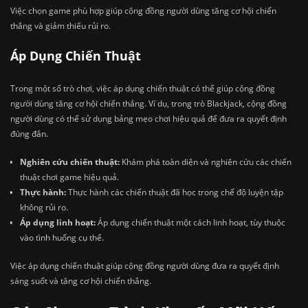
Việc chọn game phù hợp giúp cộng đồng người dùng tăng cơ hội chiến
thắng và giảm thiểu rủi ro.
Áp Dụng Chiến Thuật
Trong một số trò chơi, việc áp dụng chiến thuật có thể giúp cộng đồng
người dùng tăng cơ hội chiến thắng. Ví dụ, trong trò Blackjack, cộng đồng
người dùng có thể sử dụng bảng mẹo chơi hiệu quả để đưa ra quyết định
đúng đắn.
Nghiên cứu chiến thuật:
Khám phá toàn diện và nghiên cứu các chiến
thuật chơi game hiệu quả.
Thực hành:
Thực hành các chiến thuật đã học trong chế độ luyện tập
không rủi ro.
Áp dụng linh hoạt:
Áp dụng chiến thuật một cách linh hoạt, tùy thuộc
vào tình huống cụ thể.
Việc áp dụng chiến thuật giúp cộng đồng người dùng đưa ra quyết định
sáng suốt và tăng cơ hội chiến thắng.