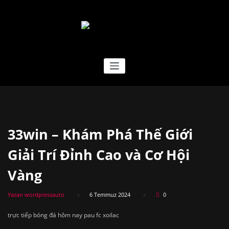
İçeriğe
geç
EFSANE TREYLER
33win – Khám Phá Thế Giới
Giải Trí Đỉnh Cao và Cơ Hội
Vàng
Yazarı wordpressauto
6 Temmuz 2024
0
trực tiếp bóng đá hôm nay pau fc xoilac